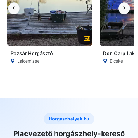
Pozsár Horgásztó
Don Carp Lake
Lajosmizse
Bicske
Horgaszhelyek.hu
Piacvezető horgászhely-kereső