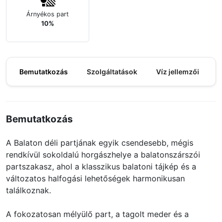
Árnyékos part
10%
Bemutatkozás
Szolgáltatások
Víz jellemzői
M
Bemutatkozás
A Balaton déli partjának egyik csendesebb, mégis
rendkívül sokoldalú horgászhelye a balatonszárszói
partszakasz, ahol a klasszikus balatoni tájkép és a
változatos halfogási lehetőségek harmonikusan
találkoznak.
A fokozatosan mélyülő part, a tagolt meder és a