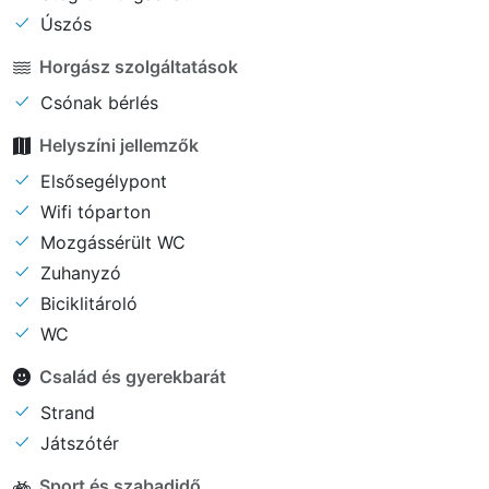
Úszós
Horgász szolgáltatások
Csónak bérlés
Helyszíni jellemzők
Elsősegélypont
Wifi tóparton
Mozgássérült WC
Zuhanyzó
Biciklitároló
WC
Család és gyerekbarát
Strand
Játszótér
Sport és szabadidő