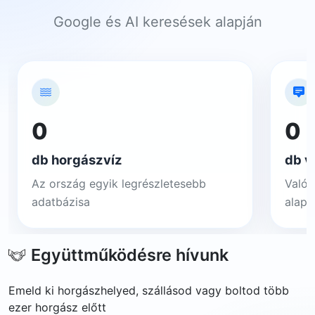
Google és AI keresések alapján
0
0
db horgászvíz
db v
Az ország egyik legrészletesebb
Valós
adatbázisa
alapj
Együttműködésre hívunk
Emeld ki horgászhelyed, szállásod vagy boltod több
ezer horgász előtt