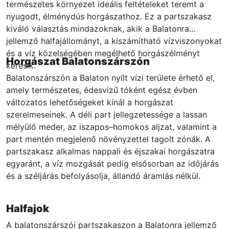
természetes környezet ideális feltételeket teremt a
nyugodt, élménydús horgászathoz. Ez a partszakasz
kiváló választás mindazoknak, akik a Balatonra
jellemző halfajállományt, a kiszámítható vízviszonyokat
és a víz közelségében megélhető horgászélményt
Horgászat Balatonszárszón
keresik.
Balatonszárszón a Balaton nyílt vízi területe érhető el,
amely természetes, édesvizű tóként egész évben
változatos lehetőségeket kínál a horgászat
szerelmeseinek. A déli part jellegzetessége a lassan
mélyülő meder, az iszapos–homokos aljzat, valamint a
part mentén megjelenő növényzettel tagolt zónák. A
partszakasz alkalmas nappali és éjszakai horgászatra
egyaránt, a víz mozgását pedig elsősorban az időjárás
és a széljárás befolyásolja, állandó áramlás nélkül.
Halfajok
A balatonszárszói partszakaszon a Balatonra jellemző