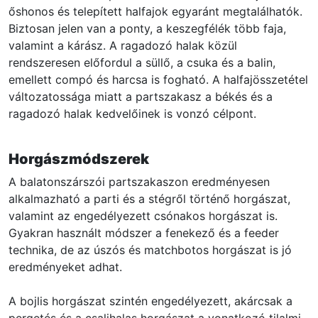
őshonos és telepített halfajok egyaránt megtalálhatók.
Biztosan jelen van a ponty, a keszegfélék több faja,
valamint a kárász. A ragadozó halak közül
rendszeresen előfordul a süllő, a csuka és a balin,
emellett compó és harcsa is fogható. A halfajösszetétel
változatossága miatt a partszakasz a békés és a
ragadozó halak kedvelőinek is vonzó célpont.
Horgászmódszerek
A balatonszárszói partszakaszon eredményesen
alkalmazható a parti és a stégről történő horgászat,
valamint az engedélyezett csónakos horgászat is.
Gyakran használt módszer a fenekező és a feeder
technika, de az úszós és matchbotos horgászat is jó
eredményeket adhat.
A bojlis horgászat szintén engedélyezett, akárcsak a
pergetés és a csalihalas horgászat a vonatkozó tilalmi