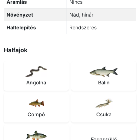
Áramlás
Nincs
Növényzet
Nád, hínár
Haltelepítés
Rendszeres
Halfajok
Angolna
Balin
Compó
Csuka
Fogassüllő