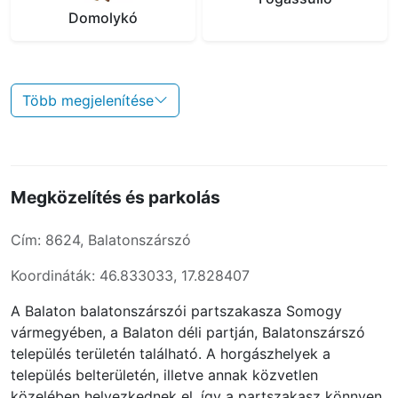
Domolykó
Több megjelenítése
Megközelítés és parkolás
Cím: 8624, Balatonszárszó
Koordináták: 46.833033, 17.828407
A Balaton balatonszárszói partszakasza Somogy
vármegyében, a Balaton déli partján, Balatonszárszó
település területén található. A horgászhelyek a
település belterületén, illetve annak közvetlen
közelében helyezkednek el, így a partszakasz könnyen,