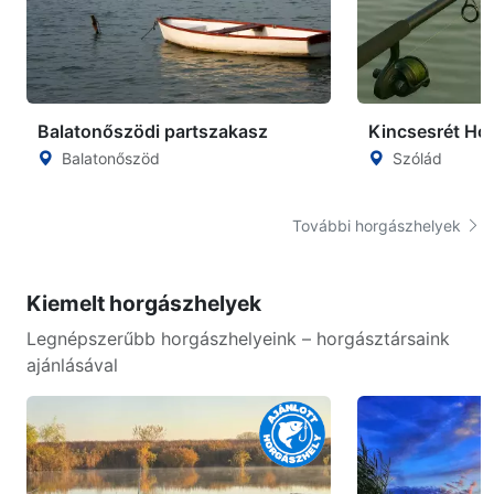
Balatonőszödi partszakasz
Kincsesrét Ho
Balatonőszöd
Szólád
További horgászhelyek
Kiemelt horgászhelyek
Legnépszerűbb horgászhelyeink – horgásztársaink
ajánlásával