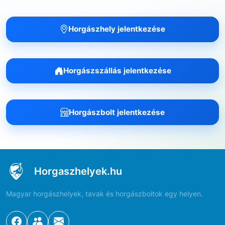
Horgászhely jelentkezése
Horgászszállás jelentkezése
Horgászbolt jelentkezése
Horgaszhelyek.hu
Magyar horgászhelyek, tavak és horgászboltok egy helyen.