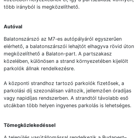
több irányból is megközelíthető.
Autóval
Balatonszárszó az M7-es autópályáról egyszerűen
elérhető, a balatonszárszói lehajtót elhagyva rövid úton
megközelíthető a Balaton-part. A partszakasz
közelében, különösen a strand környezetében kijelölt
parkolók állnak rendelkezésre.
A központi strandhoz tartozó parkolók fizetősek, a
parkolási díj szezonálisan változik, jellemzően óradíjas
vagy napidíjas rendszerben. A strandtól távolabb eső
utcákban több helyen ingyenes parkolás is lehetséges.
Tömegközlekedéssel
A település vasútállomással rendelkezik a Budapest–