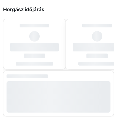
Horgász időjárás