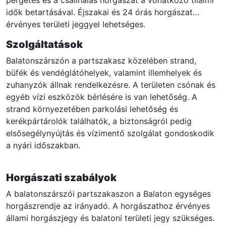
idők betartásával. Éjszakai és 24 órás horgászat
érvényes területi jeggyel lehetséges.
Szolgáltatások
Balatonszárszón a partszakasz közelében strand,
büfék és vendéglátóhelyek, valamint illemhelyek és
zuhanyzók állnak rendelkezésre. A területen csónak és
egyéb vízi eszközök bérlésére is van lehetőség. A
strand környezetében parkolási lehetőség és
kerékpártárolók találhatók, a biztonságról pedig
elsősegélynyújtás és vízimentő szolgálat gondoskodik
a nyári időszakban.
Horgászati szabályok
A balatonszárszói partszakaszon a Balaton egységes
horgászrendje az irányadó. A horgászathoz érvényes
állami horgászjegy és balatoni területi jegy szükséges.