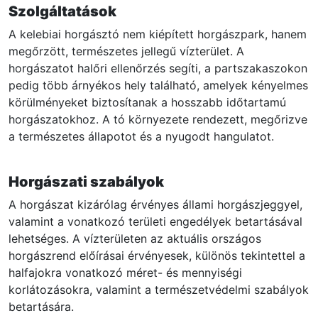
Szolgáltatások
A kelebiai horgásztó nem kiépített horgászpark, hanem
megőrzött, természetes jellegű vízterület. A
horgászatot halőri ellenőrzés segíti, a partszakaszokon
pedig több árnyékos hely található, amelyek kényelmes
körülményeket biztosítanak a hosszabb időtartamú
horgászatokhoz. A tó környezete rendezett, megőrizve
a természetes állapotot és a nyugodt hangulatot.
Horgászati szabályok
A horgászat kizárólag érvényes állami horgászjeggyel,
valamint a vonatkozó területi engedélyek betartásával
lehetséges. A vízterületen az aktuális országos
horgászrend előírásai érvényesek, különös tekintettel a
halfajokra vonatkozó méret- és mennyiségi
korlátozásokra, valamint a természetvédelmi szabályok
betartására.