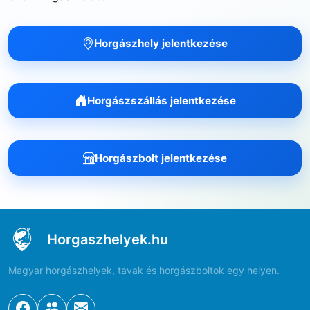
Horgászhely jelentkezése
Horgászszállás jelentkezése
Horgászbolt jelentkezése
Horgaszhelyek.hu
Magyar horgászhelyek, tavak és horgászboltok egy helyen.