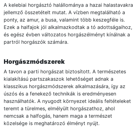
A kelebiai horgásztó halállománya a hazai halastavakra
jellemző összetételt mutat. A vízben megtalálható a
ponty, az amur, a busa, valamint több keszegféle is.
Ezek a halfajok jól alkalmazkodtak a tó adottságaihoz,
és egész évben változatos horgászélményt kínálnak a
partról horgászók számára.
Horgászmódszerek
A tavon a parti horgászat biztosított. A természetes
kialakítású partszakaszok lehetőséget adnak a
klasszikus horgászmódszerek alkalmazására, így az
úszós és a fenekező technikák is eredményesen
használhatók. A nyugodt környezet ideális feltételeket
teremt a türelmes, elmélyült horgászathoz, ahol
nemcsak a halfogás, hanem maga a természet
közelsége is meghatározó élményt nyújt.