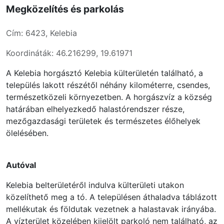
Megközelítés és parkolás
Cím: 6423, Kelebia
Koordináták: 46.216299, 19.61971
A Kelebia horgásztó Kelebia külterületén található, a
település lakott részétől néhány kilométerre, csendes,
természetközeli környezetben. A horgászvíz a község
határában elhelyezkedő halastórendszer része,
mezőgazdasági területek és természetes élőhelyek
ölelésében.
Autóval
Kelebia belterületéről indulva külterületi utakon
közelíthető meg a tó. A településen áthaladva táblázott
mellékutak és földutak vezetnek a halastavak irányába.
A vízterület közelében kijelölt parkoló nem található, az