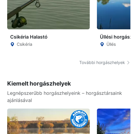
Csikéria Halastó
Üllési horgász
Csikéria
Üllés
További horgászhelyek
Kiemelt horgászhelyek
Legnépszerűbb horgászhelyeink – horgásztársaink
ajánlásával