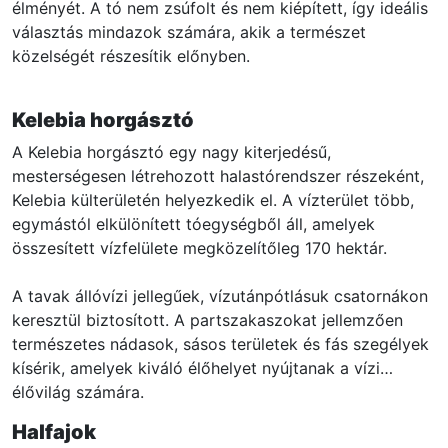
élményét. A tó nem zsúfolt és nem kiépített, így ideális
választás mindazok számára, akik a természet
közelségét részesítik előnyben.
Kelebia horgásztó
A Kelebia horgásztó egy nagy kiterjedésű,
mesterségesen létrehozott halastórendszer részeként,
Kelebia külterületén helyezkedik el. A vízterület több,
egymástól elkülönített tóegységből áll, amelyek
összesített vízfelülete megközelítőleg 170 hektár.
A tavak állóvízi jellegűek, vízutánpótlásuk csatornákon
keresztül biztosított. A partszakaszokat jellemzően
természetes nádasok, sásos területek és fás szegélyek
kísérik, amelyek kiváló élőhelyet nyújtanak a vízi
élővilág számára.
Halfajok