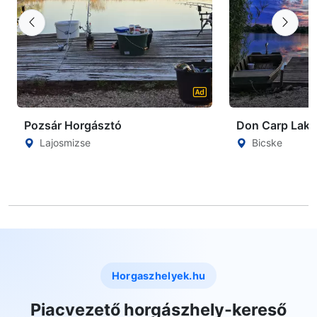
Pozsár Horgásztó
Don Carp Lake
Lajosmizse
Bicske
Horgaszhelyek.hu
Piacvezető horgászhely-kereső