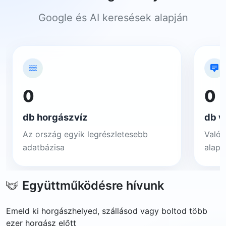
Google és AI keresések alapján
0
0
db horgászvíz
db v
Az ország egyik legrészletesebb
Valós
adatbázisa
alapj
Együttműködésre hívunk
Emeld ki horgászhelyed, szállásod vagy boltod több
ezer horgász előtt