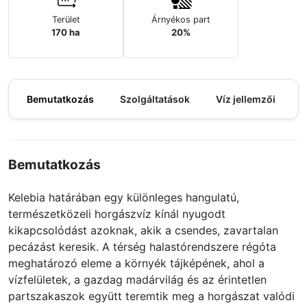
Terület
Árnyékos part
170 ha
20%
Bemutatkozás
Szolgáltatások
Víz jellemzői
M
Bemutatkozás
Kelebia határában egy különleges hangulatú,
természetközeli horgászvíz kínál nyugodt
kikapcsolódást azoknak, akik a csendes, zavartalan
pecázást keresik. A térség halastórendszere régóta
meghatározó eleme a környék tájképének, ahol a
vízfelületek, a gazdag madárvilág és az érintetlen
partszakaszok együtt teremtik meg a horgászat valódi