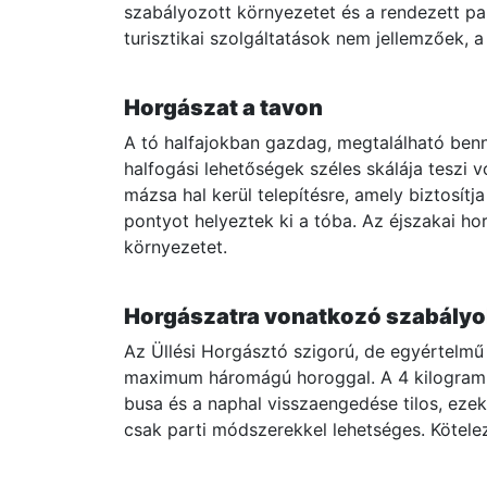
szabályozott környezetet és a rendezett pa
turisztikai szolgáltatások nem jellemzőek,
Horgászat a tavon
A tó halfajokban gazdag, megtalálható benne
halfogási lehetőségek széles skálája teszi
mázsa hal kerül telepítésre, amely biztosítj
pontyot helyeztek ki a tóba. Az éjszakai ho
környezetet.
Horgászatra vonatkozó szabályo
Az Üllési Horgásztó szigorú, de egyértelmű
maximum háromágú horoggal. A 4 kilogramm 
busa és a naphal visszaengedése tilos, ezek
csak parti módszerekkel lehetséges. Kötele