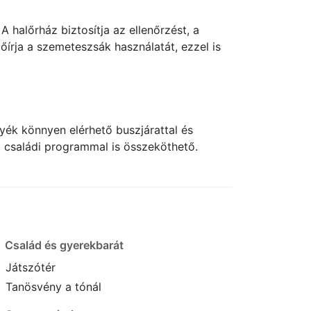
A halőrház biztosítja az ellenőrzést, a
őírja a szemeteszsák használatát, ezzel is
yék könnyen elérhető buszjárattal és
at családi programmal is összeköthető.
Család és gyerekbarát
Játszótér
Tanösvény a tónál