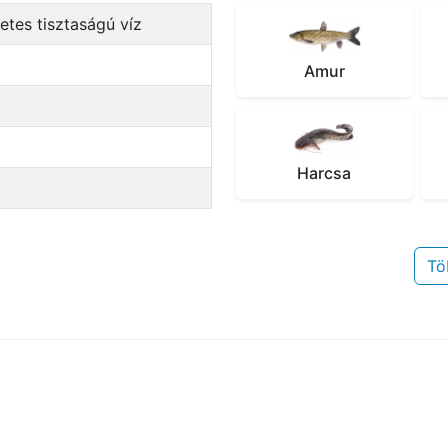
zetes tisztaságú víz
Amur
Harcsa
Tö