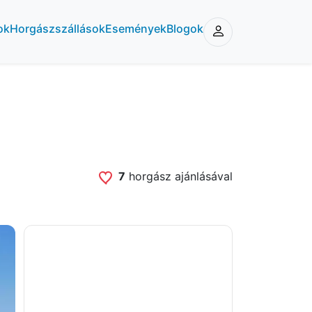
ok
Horgászszállások
Események
Blogok
7
horgász ajánlásával