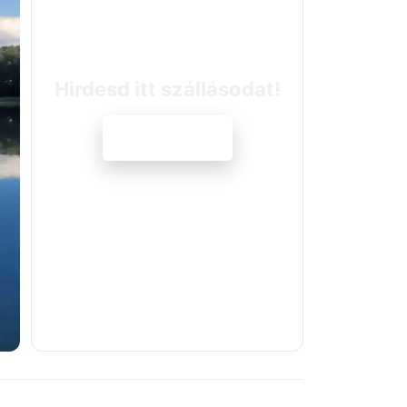
Hirdesd itt szállásodat!
Jelentkezem