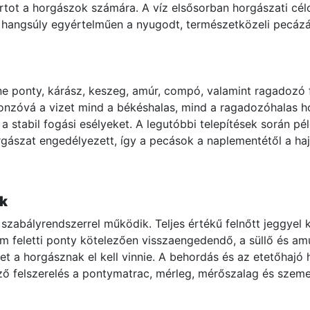
rtot a horgászok számára. A víz elsősorban horgászati célo
 a hangsúly egyértelműen a nyugodt, természetközeli pecázá
 ponty, kárász, keszeg, amúr, compó, valamint ragadozó fa
 vonzóvá a vizet mind a békéshalas, mind a ragadozóhalas
a a stabil fogási esélyeket. A legutóbbi telepítések során 
rgászat engedélyezett, így a pecások a naplementétől a hajn
k
 szabályrendszerrel működik. Teljes értékű felnőtt jeggyel
feletti ponty kötelezően visszaengedendő, a süllő és amu
et a horgásznak el kell vinnie. A behordás és az etetőhajó 
ző felszerelés a pontymatrac, mérleg, mérőszalag és szem