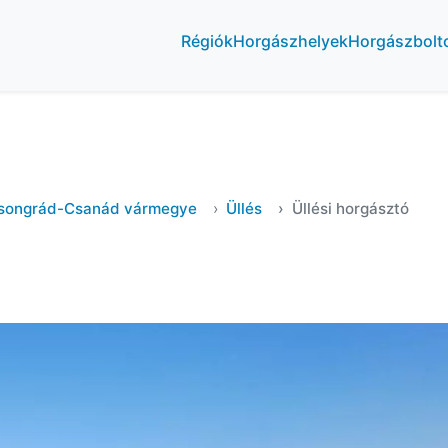
Régiók
Horgászhelyek
Horgászbolt
songrád-Csanád vármegye
Üllés
Üllési horgásztó