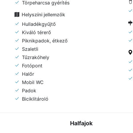
Törpeharcsa gyérítés
Helyszíni jellemzők
Hulladékgyűjtő
Kiváló térerő
Piknikpadok, étkező
Szaletli
Tűzrakóhely
Fotópont
Halőr
Mobil WC
Padok
Biciklitároló
Halfajok