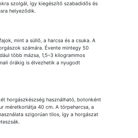
kra szolgál, így kiegészítő szabadidős és
sra helyeződik.
jok, mint a süllő, a harcsa és a csuka. A
 horgászok számára. Évente mintegy 50
például több mázsa, 1,5–3 kilogrammos
ali órákig is élvezhetik a nyugodt
 két horgászkészség használható, botonként
r méretkorlátja 40 cm. A törpeharcsa, a
használata szigorúan tilos, így a horgászat
eteszsák.