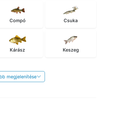
Compó
Csuka
Kárász
Keszeg
bb megjelenítése