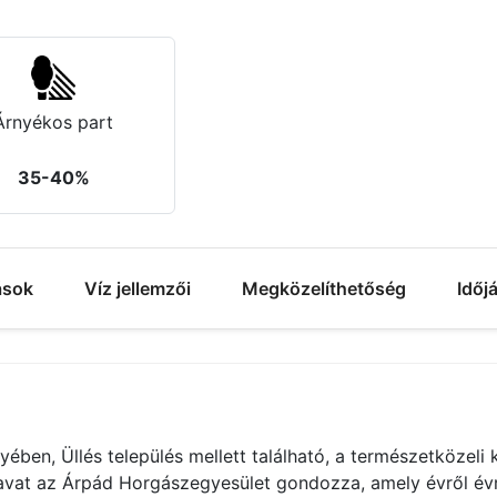
Árnyékos part
35-40%
ások
Víz jellemzői
Megközelíthetőség
Időj
en, Üllés település mellett található, a természetközeli
avat az Árpád Horgászegyesület gondozza, amely évről évre