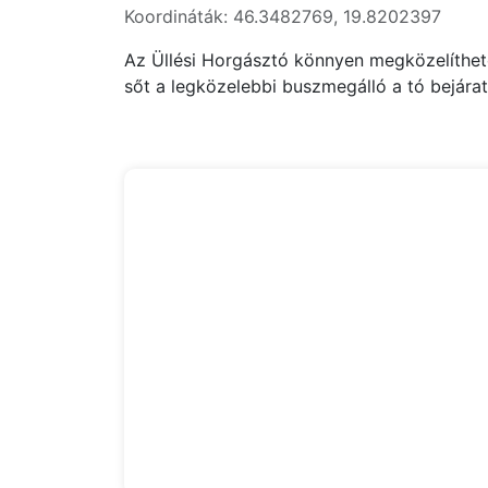
Koordináták: 46.3482769, 19.8202397
Az Üllési Horgásztó könnyen megközelíthető 
sőt a legközelebbi buszmegálló a tó bejára