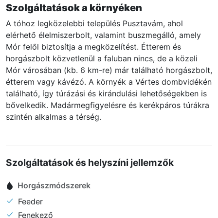
Szolgáltatások a környéken
A tóhoz legközelebbi település Pusztavám, ahol
elérhető élelmiszerbolt, valamint buszmegálló, amely
Mór felől biztosítja a megközelítést. Étterem és
horgászbolt közvetlenül a faluban nincs, de a közeli
Mór városában (kb. 6 km-re) már található horgászbolt,
étterem vagy kávézó. A környék a Vértes dombvidékén
található, így túrázási és kirándulási lehetőségekben is
bővelkedik. Madármegfigyelésre és kerékpáros túrákra
szintén alkalmas a térség.
Szolgáltatások és helyszíni jellemzők
Horgászmódszerek
Feeder
Fenekező