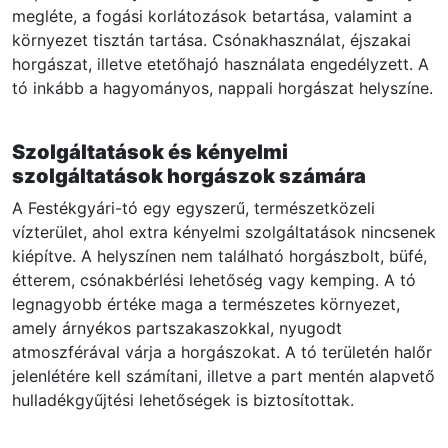
megléte, a fogási korlátozások betartása, valamint a
környezet tisztán tartása. Csónakhasználat, éjszakai
horgászat, illetve etetőhajó használata engedélyzett. A
tó inkább a hagyományos, nappali horgászat helyszíne.
Szolgáltatások és kényelmi
szolgáltatások horgászok számára
A Festékgyári-tó egy egyszerű, természetközeli
vízterület, ahol extra kényelmi szolgáltatások nincsenek
kiépítve. A helyszínen nem található horgászbolt, büfé,
étterem, csónakbérlési lehetőség vagy kemping. A tó
legnagyobb értéke maga a természetes környezet,
amely árnyékos partszakaszokkal, nyugodt
atmoszférával várja a horgászokat. A tó területén halőr
jelenlétére kell számítani, illetve a part mentén alapvető
hulladékgyűjtési lehetőségek is biztosítottak.