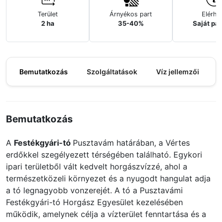
Terület
Árnyékos part
Elérhe
2 ha
35-40%
Saját pa
Bemutatkozás
Szolgáltatások
Víz jellemzői
M
Bemutatkozás
A
Festékgyári-tó
Pusztavám határában, a Vértes
erdőkkel szegélyezett térségében található. Egykori
ipari területből vált kedvelt horgászvízzé, ahol a
természetközeli környezet és a nyugodt hangulat adja
a tó legnagyobb vonzerejét. A tó a Pusztavámi
Festékgyári-tó Horgász Egyesület kezelésében
működik, amelynek célja a vízterület fenntartása és a