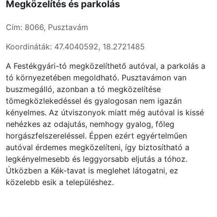
Megközelítés és parkolás
Cím: 8066, Pusztavám
Koordináták: 47.4040592, 18.2721485
A Festékgyári-tó megközelíthető autóval, a parkolás a
tó környezetében megoldható. Pusztavámon van
buszmegálló, azonban a tó megközelítése
tömegközlekedéssel és gyalogosan nem igazán
kényelmes. Az útviszonyok miatt még autóval is kissé
nehézkes az odajutás, nemhogy gyalog, főleg
horgászfelszereléssel. Éppen ezért egyértelműen
autóval érdemes megközelíteni, így biztosítható a
legkényelmesebb és leggyorsabb eljutás a tóhoz.
Útközben a Kék-tavat is meglehet látogatni, ez
közelebb esik a településhez.