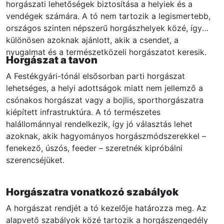
horgászati lehetőségek biztosítása a helyiek és a
vendégek számára. A tó nem tartozik a legismertebb,
országos szinten népszerű horgászhelyek közé, így
különösen azoknak ajánlott, akik a csendet, a
nyugalmat és a természetközeli horgászatot keresik.
Horgászat a tavon
A Festékgyári-tónál elsősorban parti horgászat
lehetséges, a helyi adottságok miatt nem jellemző a
csónakos horgászat vagy a bojlis, sporthorgászatra
kiépített infrastruktúra. A tó természetes
halállománnyal rendelkezik, így jó választás lehet
azoknak, akik hagyományos horgászmódszerekkel –
fenekező, úszós, feeder – szeretnék kipróbálni
szerencséjüket.
Horgászatra vonatkozó szabályok
A horgászat rendjét a tó kezelője határozza meg. Az
alapvető szabályok közé tartozik a horgászengedély