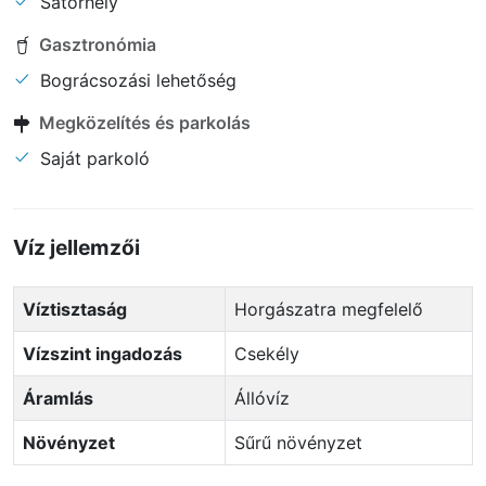
Sátorhely
Gasztronómia
Bográcsozási lehetőség
Megközelítés és parkolás
Saját parkoló
Víz jellemzői
Víztisztaság
Horgászatra megfelelő
Vízszint ingadozás
Csekély
Áramlás
Állóvíz
Növényzet
Sűrű növényzet