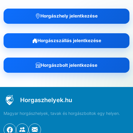
Horgászhely jelentkezése
Horgászszállás jelentkezése
Horgászbolt jelentkezése
Horgaszhelyek.hu
Magyar horgászhelyek, tavak és horgászboltok egy helyen.