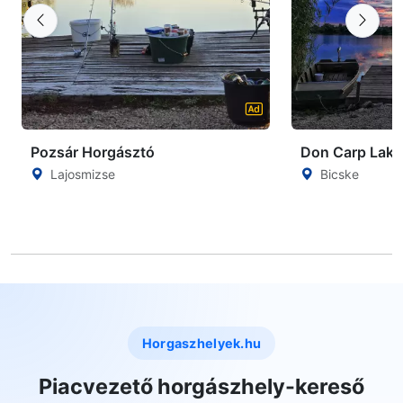
Pozsár Horgásztó
Don Carp Lake
Lajosmizse
Bicske
Horgaszhelyek.hu
Piacvezető horgászhely-kereső