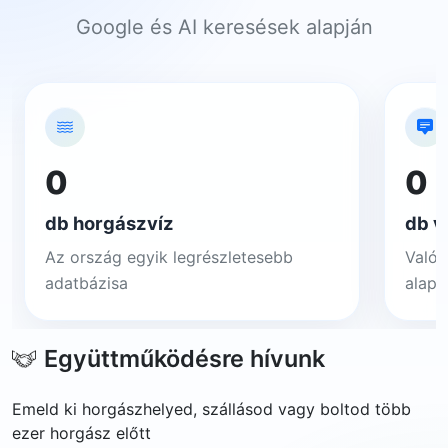
Google és AI keresések alapján
0
0
db horgászvíz
db v
Az ország egyik legrészletesebb
Valós
adatbázisa
alapj
Együttműködésre hívunk
Emeld ki horgászhelyed, szállásod vagy boltod több
ezer horgász előtt