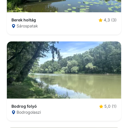
Berek holtág
4,3 (3)
Sárospatak
Bodrog folyó
5,0 (1)
Bodrogolaszi