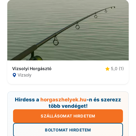
Vizsolyi Horgásztó
5,0 (1)
Vizsoly
Hirdess a
horgaszhelyek.hu
-n és szerezz
több vendéget!
SZÁLLÁSOMAT HIRDETEM
BOLTOMAT HIRDETEM