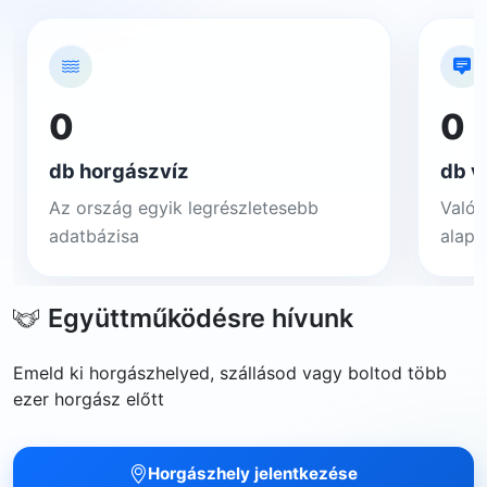
0
0
db horgászvíz
db v
Az ország egyik legrészletesebb
Valós
adatbázisa
alapj
Együttműködésre hívunk
Emeld ki horgászhelyed, szállásod vagy boltod több
ezer horgász előtt
Horgászhely jelentkezése