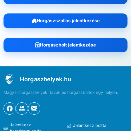
Horgászszállás jelentkezése
Horgászbolt jelentkezése
Horgaszhelyek.hu
Magyar horgászhelyek, tavak és horgászboltok egy helyen.
Jelentkezz
Jelentkezz bolttal
horgásztavaddal