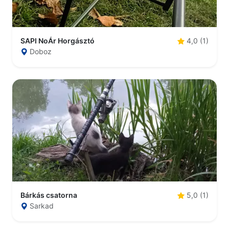
SAPI NoÁr Horgásztó
4,0 (1)
Doboz
Bárkás csatorna
5,0 (1)
Sarkad