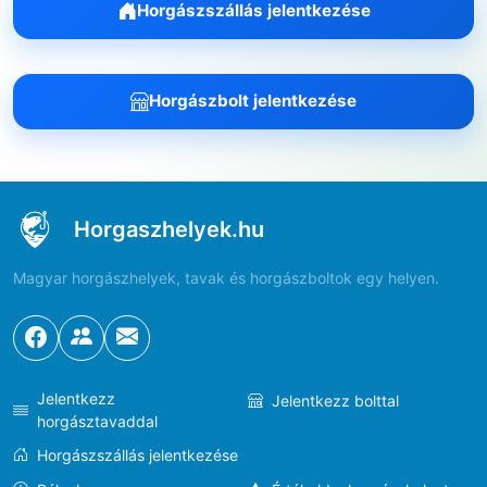
Horgászszállás jelentkezése
Horgászbolt jelentkezése
Horgaszhelyek.hu
Magyar horgászhelyek, tavak és horgászboltok egy helyen.
Jelentkezz
Jelentkezz bolttal
horgásztavaddal
Horgászszállás jelentkezése