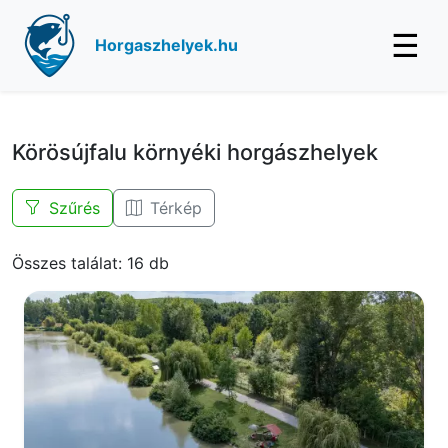
☰
Horgaszhelyek.hu
Körösújfalu környéki horgászhelyek
Szűrés
Térkép
Összes találat: 16 db