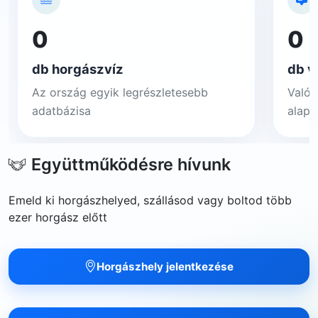
0
0
db horgászvíz
db v
Az ország egyik legrészletesebb
Valós
adatbázisa
alapj
Együttműködésre hívunk
Emeld ki horgászhelyed, szállásod vagy boltod több
ezer horgász előtt
Horgászhely jelentkezése