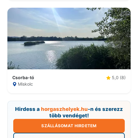
Csorba-tó
5,0 (8)
Miskolc
Hirdess a
horgaszhelyek.hu
-n és szerezz
több vendéget!
SZÁLLÁSOMAT HIRDETEM