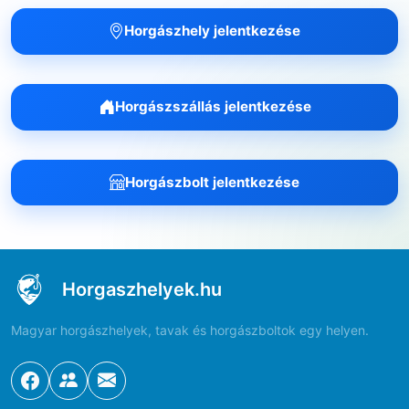
Horgászhely jelentkezése
Horgászszállás jelentkezése
Horgászbolt jelentkezése
Horgaszhelyek.hu
Magyar horgászhelyek, tavak és horgászboltok egy helyen.