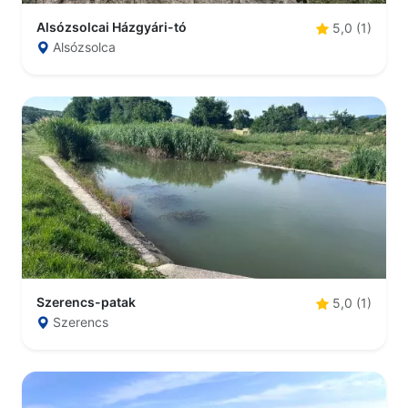
Alsózsolcai Házgyári-tó
5,0 (1)
Alsózsolca
Szerencs-patak
5,0 (1)
Szerencs