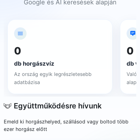
Google és AI keresések alapján
0
0
db horgászvíz
db v
Az ország egyik legrészletesebb
Valós
adatbázisa
alapj
Együttműködésre hívunk
Emeld ki horgászhelyed, szállásod vagy boltod több
ezer horgász előtt