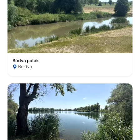
Bódva patak
Boldva