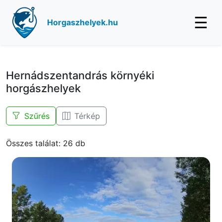
☰
Horgaszhelyek.hu
Hernádszentandrás környéki
horgászhelyek
Szűrés
Térkép
Összes találat: 26 db