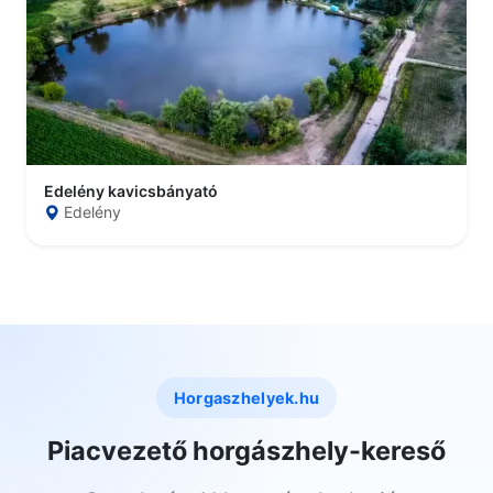
Edelény kavicsbányató
Edelény
Horgaszhelyek.hu
Piacvezető horgászhely-kereső