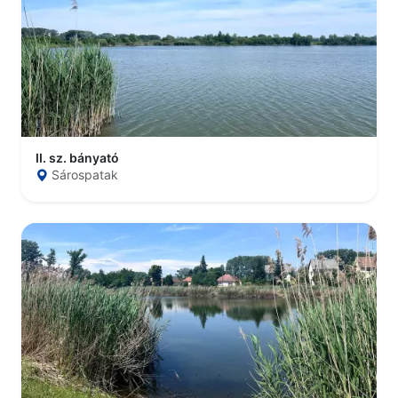
II. sz. bányató
Sárospatak