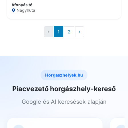
Áfonyás tó
Nagyhuta
‹
1
2
›
Horgaszhelyek.hu
Piacvezető horgászhely-kereső
Google és AI keresések alapján