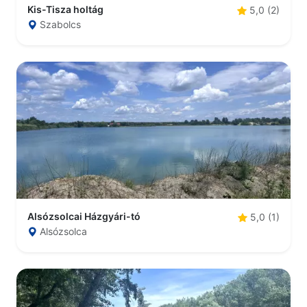
Kis-Tisza holtág
5,0 (2)
Szabolcs
Alsózsolcai Házgyári-tó
5,0 (1)
Alsózsolca