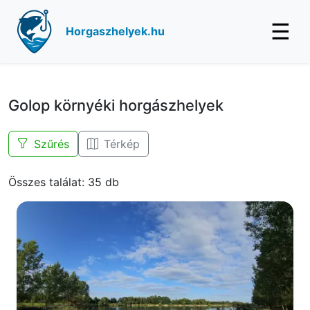
☰
Horgaszhelyek.hu
Golop környéki horgászhelyek
Szűrés
Térkép
Összes találat: 35 db