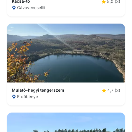
Kacsa-tó
5,0 (3)
Gávavencsellő
Mulató-hegyi tengerszem
4,7 (3)
Erdőbénye