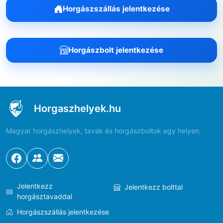
Horgászszállás jelentkezése
Horgászbolt jelentkezése
Horgaszhelyek.hu
Magyar horgászhelyek, tavak és horgászboltok egy helyen.
Jelentkezz
Jelentkezz bolttal
horgásztavaddal
Horgászszállás jelentkezése