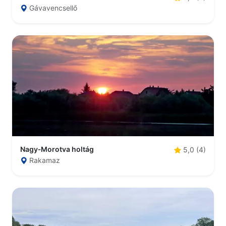
Gávavencsellő
Nagy‑Morotva holtág
5,0 (4)
Rakamaz