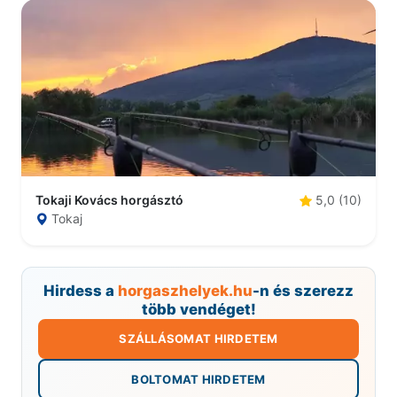
Tokaji Kovács horgásztó
5,0 (10)
Tokaj
Hirdess a
horgaszhelyek.hu
-n és szerezz
több vendéget!
SZÁLLÁSOMAT HIRDETEM
BOLTOMAT HIRDETEM