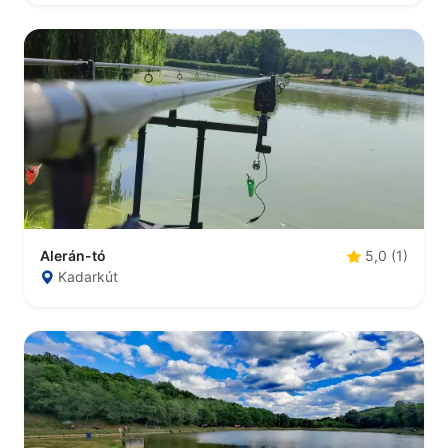
Alerán-tó
5,0 (1)
Kadarkút