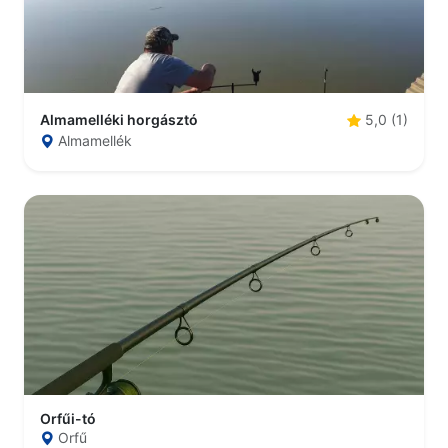
Almamelléki horgásztó
5,0 (1)
Almamellék
Orfűi-tó
Orfű