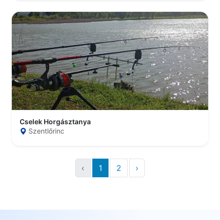
Cselek Horgásztanya
Szentlőrinc
‹
1
2
›