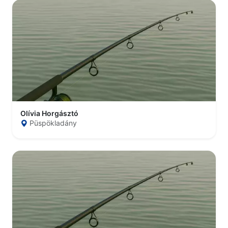
Olívia Horgásztó
Püspökladány