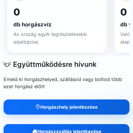
0
0
db horgászvíz
db v
Az ország egyik legrészletesebb
Valós
adatbázisa
alapj
Együttműködésre hívunk
Emeld ki horgászhelyed, szállásod vagy boltod több
ezer horgász előtt
Horgászhely jelentkezése
Horgászszállás jelentkezése