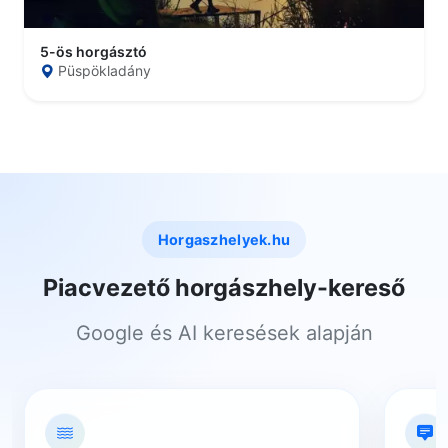
5-ös horgásztó
Püspökladány
Horgaszhelyek.hu
Piacvezető horgászhely-kereső
Google és AI keresések alapján