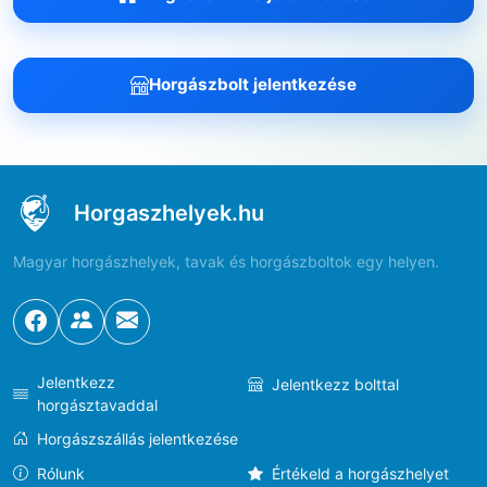
Horgászbolt jelentkezése
Horgaszhelyek.hu
Magyar horgászhelyek, tavak és horgászboltok egy helyen.
Jelentkezz
Jelentkezz bolttal
horgásztavaddal
Horgászszállás jelentkezése
Rólunk
Értékeld a horgászhelyet