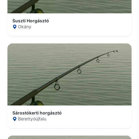
Suszti Horgásztó
Okány
Sárostókerti horgásztó
Berettyóújfalu