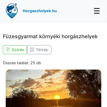
☰
Horgaszhelyek.hu
Füzesgyarmat környéki horgászhelyek
Szűrés
Térkép
Összes találat: 25 db