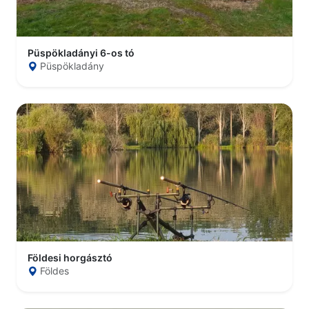
Püspökladányi 6-os tó
Püspökladány
Földesi horgásztó
Földes