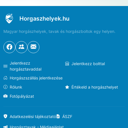
Horgaszhelyek.hu
Magyar horgászhelyek, tavak és horgászboltok egy helyen.
Jelentkezz
Jelentkezz bolttal
horgásztavaddal
Horgászszállás jelentkezése
Rólunk
Értékeld a horgászhelyet
Fotópályázat
Adatkezelési tájékoztató
ÁSZF
Horgásztavak - Médiaajánlat