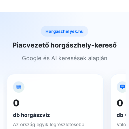
Horgaszhelyek.hu
Piacvezető horgászhely-kereső
Google és AI keresések alapján
0
0
db horgászvíz
db v
Az ország egyik legrészletesebb
Valós