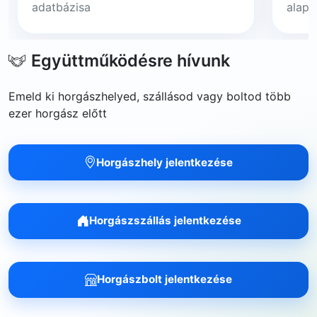
adatbázisa
alapj
Együttműködésre hívunk
Emeld ki horgászhelyed, szállásod vagy boltod több
ezer horgász előtt
Horgászhely jelentkezése
Horgászszállás jelentkezése
Horgászbolt jelentkezése