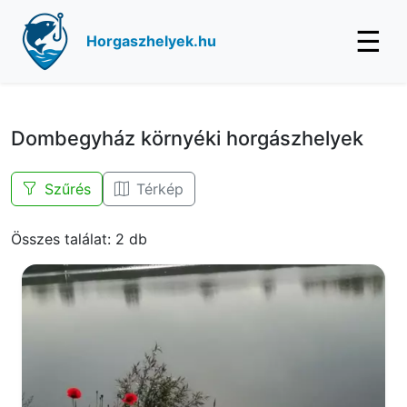
☰
Horgaszhelyek.hu
Dombegyház környéki horgászhelyek
Szűrés
Térkép
Összes találat: 2 db