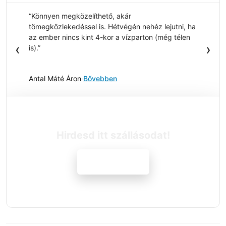
“Könnyen megközelíthető, akár
tömegközlekedéssel is. Hétvégén nehéz lejutni, ha
az ember nincs kint 4-kor a vízparton (még télen
‹
›
is).”
Antal Máté Áron
·
Bővebben
Hirdesd itt szállásodat!
Jelentkezem