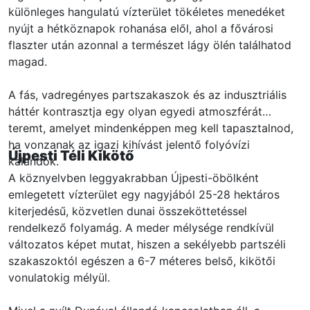
különleges hangulatú vízterület tökéletes menedéket
nyújt a hétköznapok rohanása elől, ahol a fővárosi
flaszter után azonnal a természet lágy ölén találhatod
magad.
A fás, vadregényes partszakaszok és az indusztriális
háttér kontrasztja egy olyan egyedi atmoszférát
teremt, amelyet mindenképpen meg kell tapasztalnod,
ha vonzanak az igazi kihívást jelentő folyóvízi
Újpesti Téli Kikötő
kalandok.
A köznyelvben leggyakrabban Újpesti-öbölként
emlegetett vízterület egy nagyjából 25-28 hektáros
kiterjedésű, közvetlen dunai összeköttetéssel
rendelkező folyamág. A meder mélysége rendkívül
változatos képet mutat, hiszen a sekélyebb partszéli
szakaszoktól egészen a 6-7 méteres belső, kikötői
vonulatokig mélyül.