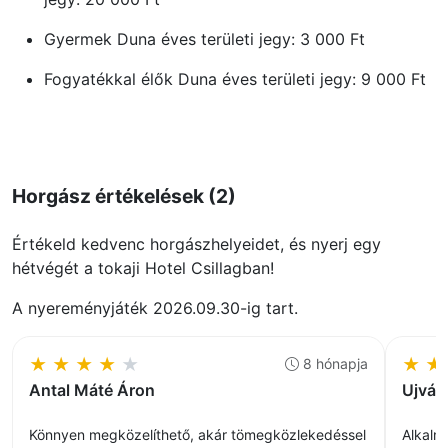
Gyermek Duna éves területi jegy: 3 000 Ft
Fogyatékkal élők Duna éves területi jegy: 9 000 Ft
Felnőtt turista és külföldi Duna 24 órás területi
jegy: 4 300 Ft
Horgász értékelések (2)
Értékeld kedvenc horgászhelyeidet, és nyerj egy
hétvégét a tokaji Hotel Csillagban!
A nyereményjáték 2026.09.30-ig tart.
★
★
★
★
★
★
★
8 hónapja
Antal Máté Áron
Ujvár
Könnyen megközelíthető, akár tömegközlekedéssel
Alkalm