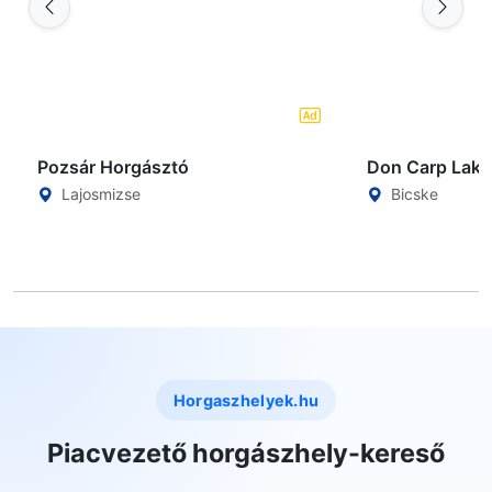
Pozsár Horgásztó
Don Carp Lake
Lajosmizse
Bicske
Horgaszhelyek.hu
Piacvezető horgászhely-kereső