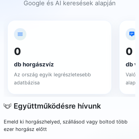
Google és AI keresések alapján
0
0
db horgászvíz
db v
Az ország egyik legrészletesebb
Valós
adatbázisa
alapj
Együttműködésre hívunk
Emeld ki horgászhelyed, szállásod vagy boltod több
ezer horgász előtt