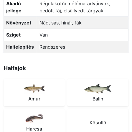
Akadó
Régi kikötői mólómaradványok,
jellege
bedőlt fáj, elsüllyedt tárgyak
Növényzet
Nád, sás, hínár, fák
Sziget
Van
Haltelepítés
Rendszeres
Halfajok
Amur
Balin
Kősüllő
Harcsa