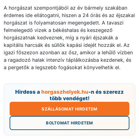
A horgászat szempontjából az év bármely szakában
érdemes ide ellátogatni, hiszen a 24 órás és az éjszakai
horgászat is folyamatosan megengedett. A tavaszi
felmelegedő vizek a békéshalas és keszegező
horgászatnak kedveznek, míg a nyári éjszakák a
kapitális harcsák és süllők kapási idejét hozzák el. Az
igazi főszezon azonban az ősz, amikor a lehűlő vízben
a ragadozó halak intenzív táplálkozásba kezdenek, és
a pergetők a legszebb fogásokat könyvelhetik el.
Hirdess a
horgaszhelyek.hu
-n és szerezz
több vendéget!
SZÁLLÁSOMAT HIRDETEM
BOLTOMAT HIRDETEM