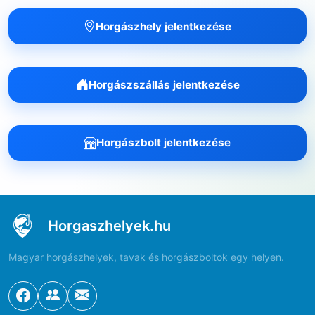
Horgászhely jelentkezése
Horgászszállás jelentkezése
Horgászbolt jelentkezése
Horgaszhelyek.hu
Magyar horgászhelyek, tavak és horgászboltok egy helyen.