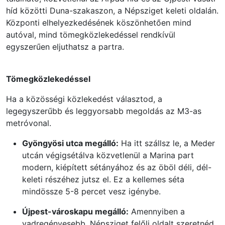
híd közötti Duna-szakaszon, a Népsziget keleti oldalán.
Központi elhelyezkedésének köszönhetően mind
autóval, mind tömegközlekedéssel rendkívül
egyszerűen eljuthatsz a partra.
Tömegközlekedéssel
Ha a közösségi közlekedést választod, a
legegyszerűbb és leggyorsabb megoldás az M3-as
metróvonal.
Gyöngyösi utca megálló:
Ha itt szállsz le, a Meder
utcán végigsétálva közvetlenül a Marina part
modern, kiépített sétányához és az öböl déli, dél-
keleti részéhez jutsz el. Ez a kellemes séta
mindössze 5-8 percet vesz igénybe.
Újpest-városkapu megálló:
Amennyiben a
vadregényesebb, Népsziget felőli oldalt szeretnéd