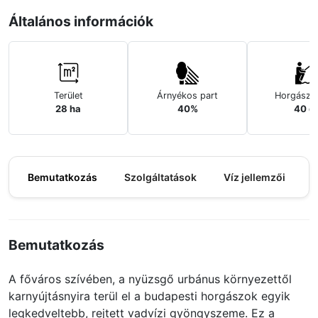
Általános információk
Terület
Árnyékos part
Horgászh
28 ha
40%
40 d
Bemutatkozás
Szolgáltatások
Víz jellemzői
M
Bemutatkozás
A főváros szívében, a nyüzsgő urbánus környezettől
karnyújtásnyira terül el a budapesti horgászok egyik
legkedveltebb, rejtett vadvízi gyöngyszeme. Ez a