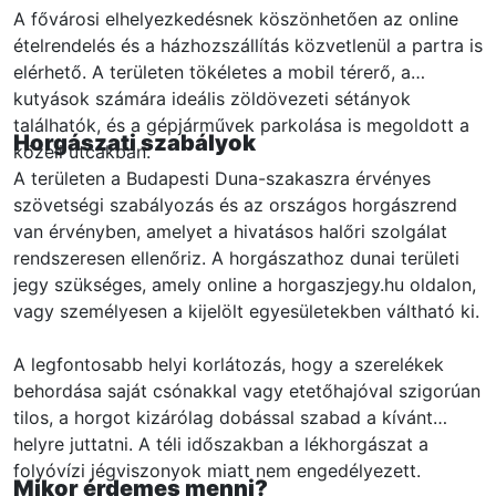
A fővárosi elhelyezkedésnek köszönhetően az online
ételrendelés és a házhozszállítás közvetlenül a partra is
elérhető. A területen tökéletes a mobil térerő, a
kutyások számára ideális zöldövezeti sétányok
találhatók, és a gépjárművek parkolása is megoldott a
Horgászati szabályok
közeli utcákban.
A területen a Budapesti Duna-szakaszra érvényes
szövetségi szabályozás és az országos horgászrend
van érvényben, amelyet a hivatásos halőri szolgálat
rendszeresen ellenőriz. A horgászathoz dunai területi
jegy szükséges, amely online a horgaszjegy.hu oldalon,
vagy személyesen a kijelölt egyesületekben váltható ki.
A legfontosabb helyi korlátozás, hogy a szerelékek
behordása saját csónakkal vagy etetőhajóval szigorúan
tilos, a horgot kizárólag dobással szabad a kívánt
helyre juttatni. A téli időszakban a lékhorgászat a
folyóvízi jégviszonyok miatt nem engedélyezett.
Mikor érdemes menni?