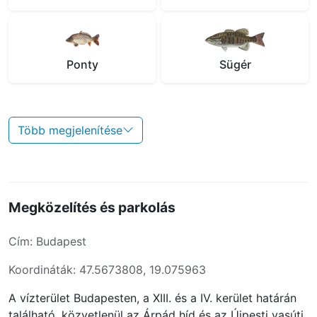
Ponty
Sügér
Több megjelenítése
Megközelítés és parkolás
Cím: Budapest
Koordináták: 47.5673808, 19.075963
A vízterület Budapesten, a XIII. és a IV. kerület határán
található, közvetlenül az Árpád híd és az Újpesti vasúti