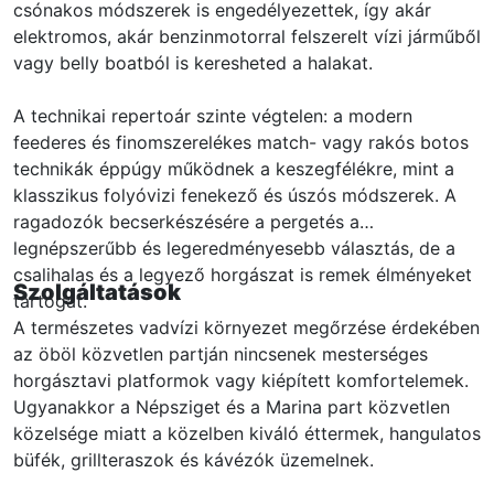
csónakos módszerek is engedélyezettek, így akár
elektromos, akár benzinmotorral felszerelt vízi járműből
vagy belly boatból is keresheted a halakat.
A technikai repertoár szinte végtelen: a modern
feederes és finomszerelékes match- vagy rakós botos
technikák éppúgy működnek a keszegfélékre, mint a
klasszikus folyóvizi fenekező és úszós módszerek. A
ragadozók becserkészésére a pergetés a
legnépszerűbb és legeredményesebb választás, de a
csalihalas és a legyező horgászat is remek élményeket
Szolgáltatások
tartogat.
A természetes vadvízi környezet megőrzése érdekében
az öböl közvetlen partján nincsenek mesterséges
horgásztavi platformok vagy kiépített komfortelemek.
Ugyanakkor a Népsziget és a Marina part közvetlen
közelsége miatt a közelben kiváló éttermek, hangulatos
büfék, grillteraszok és kávézók üzemelnek.