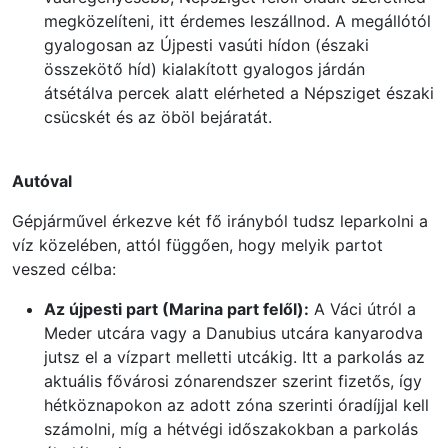
megközelíteni, itt érdemes leszállnod. A megállótól
gyalogosan az Újpesti vasúti hídon (északi
összekötő híd) kialakított gyalogos járdán
átsétálva percek alatt elérheted a Népsziget északi
csücskét és az öböl bejáratát.
Autóval
Gépjárművel érkezve két fő irányból tudsz leparkolni a
víz közelében, attól függően, hogy melyik partot
veszed célba:
Az újpesti part (Marina part felől):
A Váci útról a
Meder utcára vagy a Danubius utcára kanyarodva
jutsz el a vízpart melletti utcákig. Itt a parkolás az
aktuális fővárosi zónarendszer szerint fizetős, így
hétköznapokon az adott zóna szerinti óradíjjal kell
számolni, míg a hétvégi időszakokban a parkolás