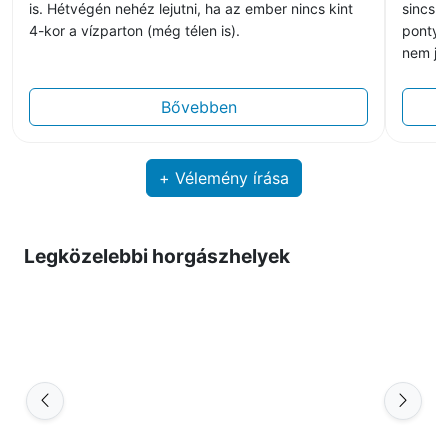
is. Hétvégén nehéz lejutni, ha az ember nincs kint
sincs. 
4-kor a vízparton (még télen is).
pontyo
nem jö
Bővebben
+ Vélemény írása
Legközelebbi horgászhelyek