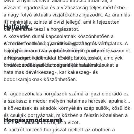
Mivel a nyílt Dunával állandó kapcsolatban áll, a
vízszint ingadozása és a víztisztaság teljes mértékben
a nagy folyó aktuális vízjátékához igazodik. Az áramlás
itt minimális, szinte állóvízi jellegű, ami kifejezetten
Halfajok
kényelmessé teszi a horgászatot.
A közvetlen dunai kapcsolatnak köszönhetően a
A meder fenekén egyaránt megtalálhatók a régi
vízterület halfaunája rendkívül gazdag és változatos. A
hajógyári maradványokból álló épített akadók, valamint
békéshalak közül a kapitális méretű pontyok és az
a Népsziget felőli oldal bedőlt fái és tuskói, amelyek
óriási amurok jelentik a fő célpontot, de a
kiváló búvóhelyet biztosítanak a halaknak.
finomszerelékesek is megtalálják a számításukat a
hatalmas dévérkeszeg-, karikakeszeg- és
bodorkarajoknak köszönhetően.
A ragadozóhalas horgászok számára igazi eldorádó ez
a szakasz: a meder mélyén hatalmas harcsák lapulnak,
a kövezések és akadók környékén szép süllők, kősüllők
és csukák portyáznak, miközben a felszín közelében a
Horgászmódszerek
balinok rablásai borzolják a vizet.
A partról történő horgászat mellett az öbölben a