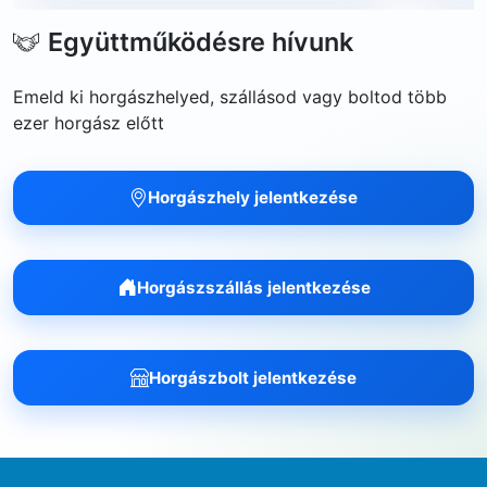
Együttműködésre hívunk
Emeld ki horgászhelyed, szállásod vagy boltod több
ezer horgász előtt
Horgászhely jelentkezése
Horgászszállás jelentkezése
Horgászbolt jelentkezése