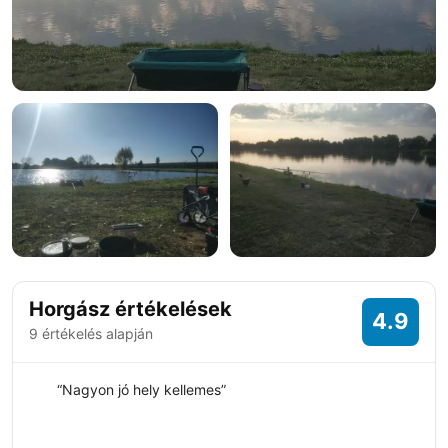
+5 fotó
Horgász értékelések
4.9
9 értékelés alapján
“Nagyon jó hely kellemes”