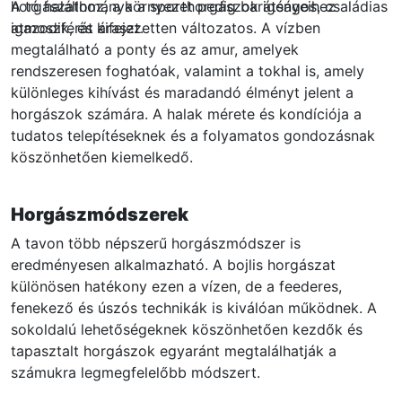
horgászathoz, a környezet pedig barátságos, családias
A tó halállománya a sporthorgászok igényeihez
atmoszférát áraszt.
igazodik, és kifejezetten változatos. A vízben
megtalálható a ponty és az amur, amelyek
rendszeresen foghatóak, valamint a tokhal is, amely
különleges kihívást és maradandó élményt jelent a
horgászok számára. A halak mérete és kondíciója a
tudatos telepítéseknek és a folyamatos gondozásnak
köszönhetően kiemelkedő.
Horgászmódszerek
A tavon több népszerű horgászmódszer is
eredményesen alkalmazható. A bojlis horgászat
különösen hatékony ezen a vízen, de a feederes,
fenekező és úszós technikák is kiválóan működnek. A
sokoldalú lehetőségeknek köszönhetően kezdők és
tapasztalt horgászok egyaránt megtalálhatják a
számukra legmegfelelőbb módszert.