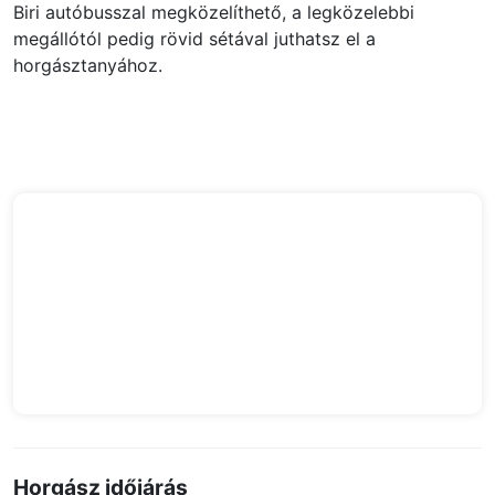
Biri autóbusszal megközelíthető, a legközelebbi
megállótól pedig rövid sétával juthatsz el a
horgásztanyához.
Horgász időjárás