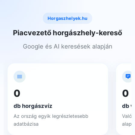
Horgaszhelyek.hu
Piacvezető horgászhely-kereső
Google és AI keresések alapján
0
0
db horgászvíz
db v
Az ország egyik legrészletesebb
Valós
adatbázisa
alapj