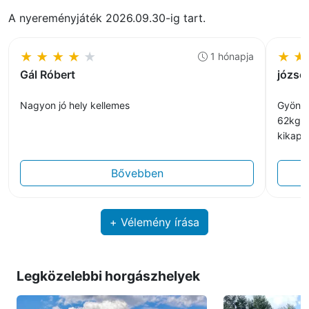
A nyereményjáték 2026.09.30-ig tart.
★
★
★
★
★
★
★
1 hónapja
Gál Róbert
józsef
Nagyon jó hely kellemes
Gyönyö
62kg i
kikapc
Bővebben
+ Vélemény írása
Legközelebbi horgászhelyek