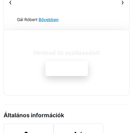
‹
›
Gál Róbert
·
Bővebben
Hirdesd itt szállásodat!
Jelentkezem
Általános információk