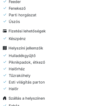
Feeder
Fenekező
Parti horgászat
Úszós
Fizetési lehetőségek
Készpénz
Helyszíni jellemzők
Hulladékgyűjtő
Piknikpadok, étkező
Halőrház
Tűzrakóhely
Esti világítás parton
Halőr
Szállás a helyszínen
Faház