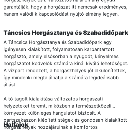
garantálják, hogy a horgászat itt nemcsak eredményes,
hanem valódi kikapcsolódást nyújtó élmény legyen.
Táncsics Horgásztanya és Szabadidőpark
A Táncsics Horgásztanya és Szabadidőpark egy
igényesen kialakított, folyamatosan karbantartott
horgásztó, amely elsősorban a nyugodt, kényelmes
horgászatot kedvelők számára kínál kiváló lehetőséget.
A vízpart rendezett, a horgászhelyek jól elkülönítettek,
így mindenki megtalálhatja a számára legideálisabb
állást.
A tó tagolt kialakítása változatos horgászati
helyzeteket teremt, miközben a természetközeli
környezet különleges hangulatot biztosít. A
partszakaszon kiépített stégek és gondosan kialakított
Halfajok
horgászhelyek hozzájárulnak a komfortos