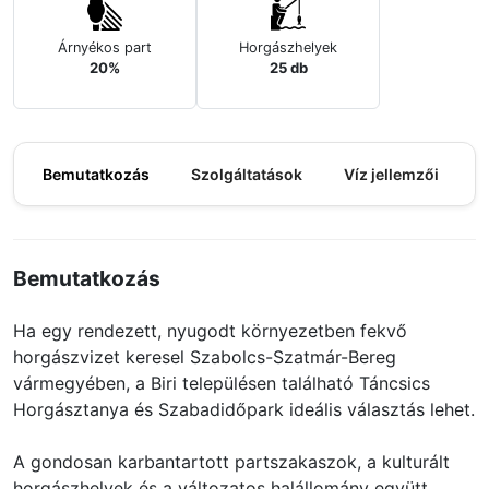
Árnyékos part
Horgászhelyek
20%
25 db
Bemutatkozás
Szolgáltatások
Víz jellemzői
M
Bemutatkozás
Ha egy rendezett, nyugodt környezetben fekvő
horgászvizet keresel Szabolcs-Szatmár-Bereg
vármegyében, a Biri településen található Táncsics
Horgásztanya és Szabadidőpark ideális választás lehet.
A gondosan karbantartott partszakaszok, a kulturált
horgászhelyek és a változatos halállomány együtt