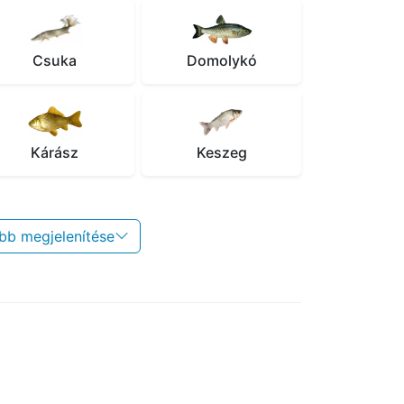
Csuka
Domolykó
Kárász
Keszeg
bb megjelenítése