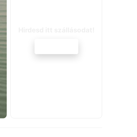
Hirdesd itt szállásodat!
Jelentkezem