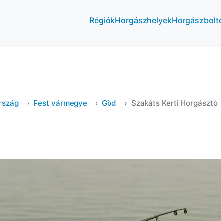
Régiók
Horgászhelyek
Horgászbolt
rszág
Pest vármegye
Göd
Szakáts Kerti Horgásztó