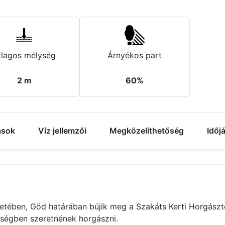
tlagos mélység
Árnyékos part
2 m
60%
ások
Víz jellemzői
Megközelíthetőség
Időj
etében, Göd határában bújik meg a Szakáts Kerti Horgásztó
lségben szeretnének horgászni.