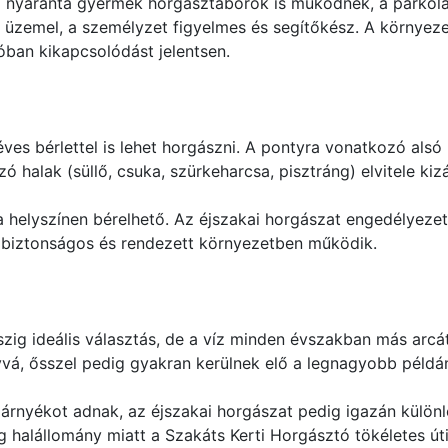
l nyaranta gyermek horgásztáborok is működnek, a parkolá
n üzemel, a személyzet figyelmes és segítőkész. A környeze
óban kikapcsolódást jelentsen.
ves bérlettel is lehet horgászni. A pontyra vonatkozó alsó 
ozó halak (süllő, csuka, szürkeharcsa, pisztráng) elvitele k
helyszínen bérelhető. Az éjszakai horgászat engedélyezett
tó biztonságos és rendezett környezetben működik.
szig ideális választás, de a víz minden évszakban más arc
vvá, ősszel pedig gyakran kerülnek elő a legnagyobb példá
 árnyékot adnak, az éjszakai horgászat pedig igazán külön
 halállomány miatt a Szakáts Kerti Horgásztó tökéletes ú