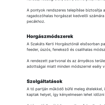
A pontyok rendszeres telepítése biztosítja a
ragadozóhalas horgászat kedvelői számára a 
pecákhoz.
Horgászmódszerek
A Szakáts Kerti Horgásztónál elsősorban par
feeder, úszós, fenekező és csalihalas móds
A rendezett partvonal és az árnyékos terül
adottságai miatt minden módszerrel esély 
Szolgáltatások
A tó partján működő büfé meleg ételekkel, i
kaptak helyet, így kényelmesen lehet időzni