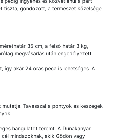
s pedig ingyenes és közvetlenül a part
t tiszta, gondozott, a természet közelsége
mérethatár 35 cm, a felső határ 3 kg,
izárólag megvásárlás után engedélyezett.
, így akár 24 órás peca is lehetséges. A
át mutatja. Tavasszal a pontyok és keszegek
nyok.
leges hangulatot teremt. A Dunakanyar
ti cél mindazoknak, akik Gödön vagy