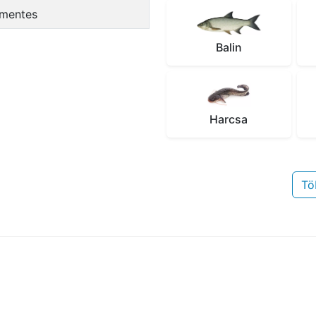
ómentes
Balin
Harcsa
Tö