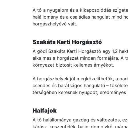
A tó a nyugalom és a kikapcsolódás szigete
halállomány és a családias hangulat mind 
horgászhelyévé vált.
Szakáts Kerti Horgásztó
A gödi Szakáts Kerti Horgásztó egy 1,2 hekt
alkalmas a horgászat minden formájára. A tó
környezet biztosít kellemes árnyékot.
A horgászhelyek jól megközelíthetők, a parko
csendes és barátságos hangulatú – tökélet
térségében keresnek nyugodt, eredményes 
Halfajok
A tó halállománya gazdag és változatos, ez
kárász, keszegfélék, balin, domolykó, márna