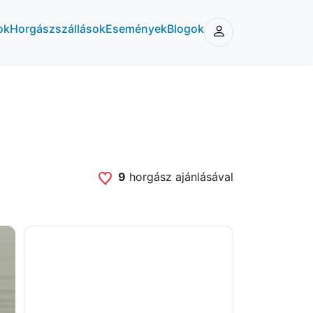
ok
Horgászszállások
Események
Blogok
9
horgász ajánlásával