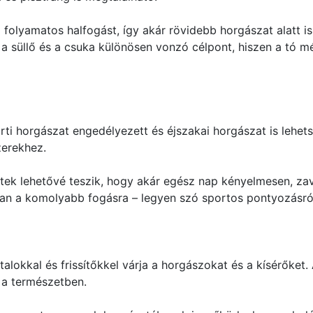
 folyamatos halfogást, így akár rövidebb horgászat alatt is
süllő és a csuka különösen vonzó célpont, hiszen a tó mére
ti horgászat engedélyezett és éjszakai horgászat is lehet
zerekhez.
etek lehetővé teszik, hogy akár egész nap kényelmesen, za
van a komolyabb fogásra – legyen szó sportos pontyozásró
talokkal és frissítőkkel várja a horgászokat és a kísérőket
 a természetben.