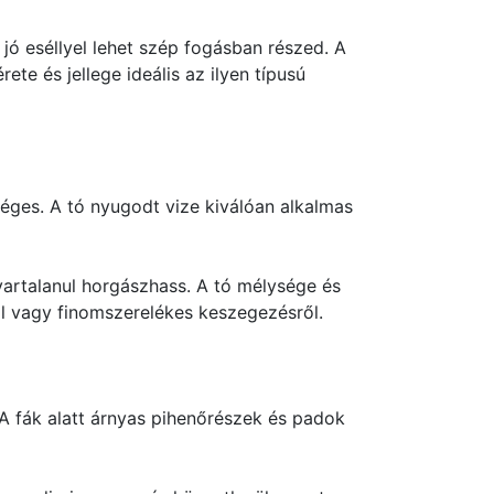
 jó eséllyel lehet szép fogásban részed. A
te és jellege ideális az ilyen típusú
séges. A tó nyugodt vize kiválóan alkalmas
vartalanul horgászhass. A tó mélysége és
l vagy finomszerelékes keszegezésről.
. A fák alatt árnyas pihenőrészek és padok