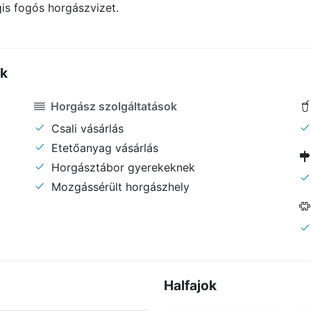
s fogós horgászvizet.
ők
Horgász szolgáltatások
Csali vásárlás
Etetőanyag vásárlás
Horgásztábor gyerekeknek
Mozgássérült horgászhely
Halfajok