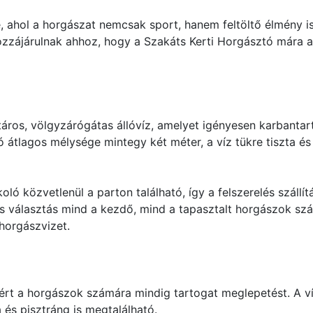
, ahol a horgászat nemcsak sport, hanem feltöltő élmény is
hozzájárulnak ahhoz, hogy a Szakáts Kerti Horgásztó mára 
áros, völgyzárógátas állóvíz, amelyet igényesen karbantart
 átlagos mélysége mintegy két méter, a víz tükre tiszta és 
ló közvetlenül a parton található, így a felszerelés szállít
es választás mind a kezdő, mind a tapasztalt horgászok s
horgászvizet.
ért a horgászok számára mindig tartogat meglepetést. A víz
 és pisztráng is megtalálható.