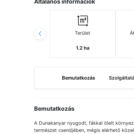
Általános információk
Terület
Á
1.2 ha
Bemutatkozás
Szolgáltat
Bemutatkozás
A Dunakanyar nyugodt, fákkal ölelt környez
természet csendjében, mégis elérhető köze