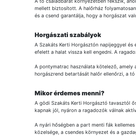
A tó családbarát környezetben fekszik, aho
mellett biztosított. A halőrház folyamatosa
és a csend garantálja, hogy a horgászat val
Horgászati szabályok
A Szakáts Kerti Horgásztón napijeggyel és é
efelett a halat vissza kell engedni. A ragad
A pontymatrac használata kötelező, amely a 
horgászrend betartását halőr ellenőrzi, a 
Mikor érdemes menni?
A gödi Szakáts Kerti Horgásztó tavasztól ő
kapnak jól, nyáron a ragadozók válnak aktí
A nyári hőségben a part menti fák kellemes
közelsége, a csendes környezet és a gazdag