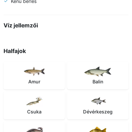
Kenu bérlés
Víz jellemzői
Halfajok
Amur
Balin
Csuka
Dévérkeszeg