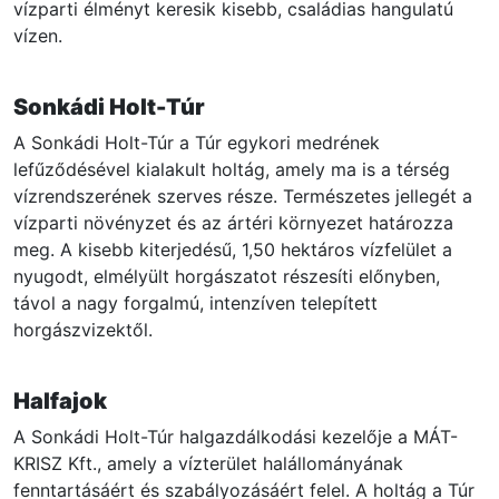
vízparti élményt keresik kisebb, családias hangulatú
vízen.
Sonkádi Holt-Túr
A Sonkádi Holt-Túr a Túr egykori medrének
lefűződésével kialakult holtág, amely ma is a térség
vízrendszerének szerves része. Természetes jellegét a
vízparti növényzet és az ártéri környezet határozza
meg. A kisebb kiterjedésű, 1,50 hektáros vízfelület a
nyugodt, elmélyült horgászatot részesíti előnyben,
távol a nagy forgalmú, intenzíven telepített
horgászvizektől.
Halfajok
A Sonkádi Holt-Túr halgazdálkodási kezelője a MÁT-
KRISZ Kft., amely a vízterület halállományának
fenntartásáért és szabályozásáért felel. A holtág a Túr