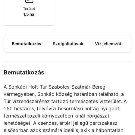
Terület
1.5 ha
Bemutatkozás
Szolgáltatások
Víz jellemzői
M
Bemutatkozás
A Sonkádi Holt-Túr Szabolcs-Szatmár-Bereg
vármegyében, Sonkád község határában található, a
Túr vízrendszeréhez tartozó természetes vízterület. A
1,50 hektáros, folyóvízi besorolású holtág nyugodt,
természetközeli környezetben kínál horgászati
lehetőséget. A csendes, ártéri jellegű partszakasz
elsősorban azok számára ideális, akik a háborítatlan