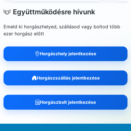
Együttműködésre hívunk
Emeld ki horgászhelyed, szállásod vagy boltod több
ezer horgász előtt
Horgászhely jelentkezése
Horgászszállás jelentkezése
Horgászbolt jelentkezése