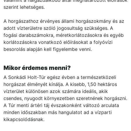
szerint lehetséges.
A horgászathoz érvényes állami horgászokmány és az
adott vízterületre szóló jogosultság szükséges. A
fogási darabszámokra, méretkorlátozásokra és egyéb
korlátozásokra vonatkozó előírásokat a folyóvízi
besorolás alapján kell figyelembe venni.
Mikor érdemes menni?
A Sonkádi Holt-Túr egész évben a természetközeli
horgászat élményét kínálja. A kisebb, 1,50 hektáros
vízterület különösen azok számára ideális, akik
csendes, nyugodt környezetben szeretnének horgászni.
A Túr menti ártéri táj évszakonként változó arculata
minden időszakban más hangulatot ad a vízparti
kikapcsolódásnak.