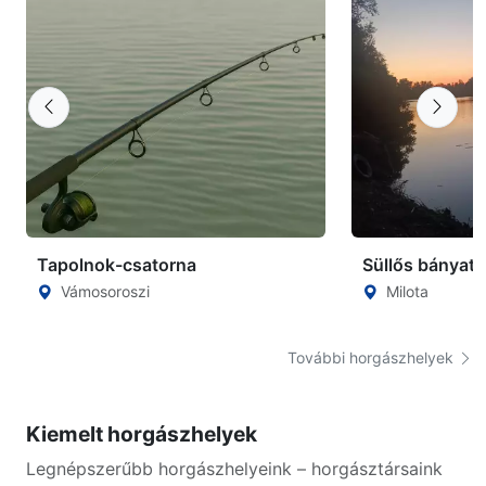
Tapolnok-csatorna
Süllős bányató
Vámosoroszi
Milota
További horgászhelyek
Kiemelt horgászhelyek
Legnépszerűbb horgászhelyeink – horgásztársaink