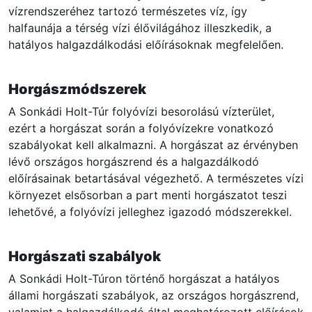
vízrendszeréhez tartozó természetes víz, így
halfaunája a térség vízi élővilágához illeszkedik, a
hatályos halgazdálkodási előírásoknak megfelelően.
Horgászmódszerek
A Sonkádi Holt-Túr folyóvízi besorolású vízterület,
ezért a horgászat során a folyóvízekre vonatkozó
szabályokat kell alkalmazni. A horgászat az érvényben
lévő országos horgászrend és a halgazdálkodó
előírásainak betartásával végezhető. A természetes vízi
környezet elsősorban a part menti horgászatot teszi
lehetővé, a folyóvízi jelleghez igazodó módszerekkel.
Horgászati szabályok
A Sonkádi Holt-Túron történő horgászat a hatályos
állami horgászati szabályok, az országos horgászrend,
valamint a halgazdálkodó által meghatározott előírások