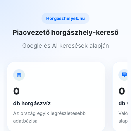
Horgaszhelyek.hu
Piacvezető horgászhely-kereső
Google és AI keresések alapján
0
0
db horgászvíz
db v
Az ország egyik legrészletesebb
Valós
adatbázisa
alapj