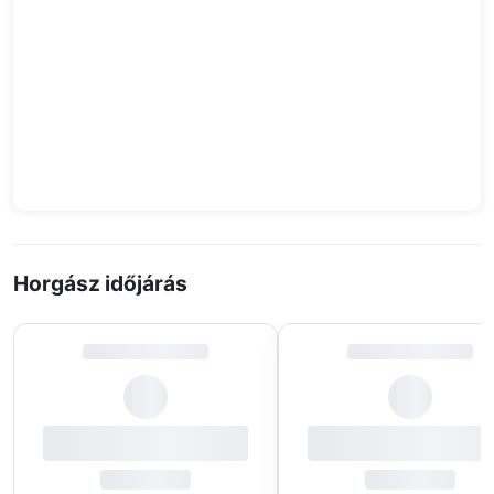
Horgász időjárás