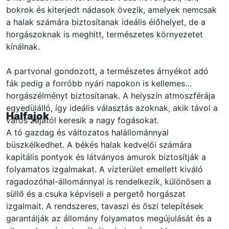
bokrok és kiterjedt nádasok övezik, amelyek nemcsak
a halak számára biztosítanak ideális élőhelyet, de a
horgászoknak is meghitt, természetes környezetet
kínálnak.
A partvonal gondozott, a természetes árnyékot adó
fák pedig a forróbb nyári napokon is kellemes
horgászélményt biztosítanak. A helyszín atmoszférája
egyedülálló, így ideális választás azoknak, akik távol a
Halfajok
város zajától keresik a nagy fogásokat.
A tó gazdag és változatos halállománnyal
büszkélkedhet. A békés halak kedvelői számára
kapitális pontyok és látványos amurok biztosítják a
folyamatos izgalmakat. A vízterület emellett kiváló
ragadozóhal-állománnyal is rendelkezik, különösen a
süllő és a csuka képviseli a pergető horgászat
izgalmait. A rendszeres, tavaszi és őszi telepítések
garantálják az állomány folyamatos megújulását és a