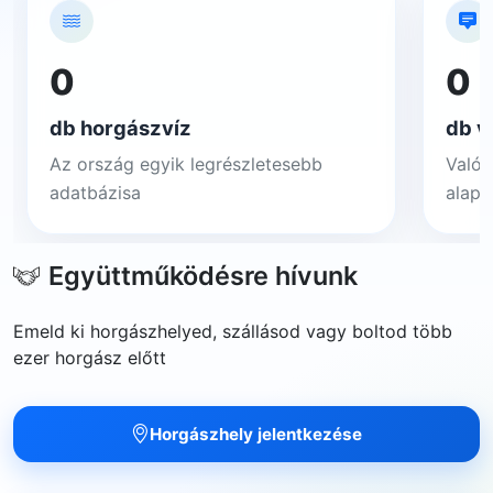
0
0
db horgászvíz
db v
Az ország egyik legrészletesebb
Valós
adatbázisa
alapj
Együttműködésre hívunk
Emeld ki horgászhelyed, szállásod vagy boltod több
ezer horgász előtt
Horgászhely jelentkezése