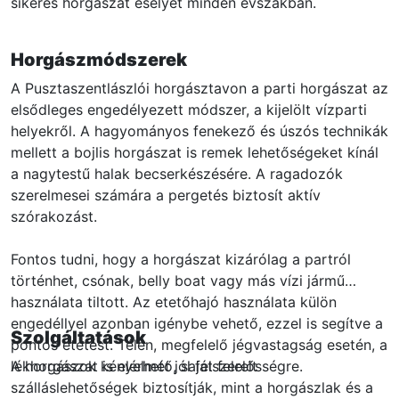
sikeres horgászat esélyét minden évszakban.
Horgászmódszerek
A Pusztaszentlászlói horgásztavon a parti horgászat az
elsődleges engedélyezett módszer, a kijelölt vízparti
helyekről. A hagyományos fenekező és úszós technikák
mellett a bojlis horgászat is remek lehetőségeket kínál
a nagytestű halak becserkészésére. A ragadozók
szerelmesei számára a pergetés biztosít aktív
szórakozást.
Fontos tudni, hogy a horgászat kizárólag a partról
történhet, csónak, belly boat vagy más vízi jármű
használata tiltott. Az etetőhajó használata külön
engedéllyel azonban igénybe vehető, ezzel is segítve a
Szolgáltatások
pontos etetést. Télen, megfelelő jégvastagság esetén, a
lékhorgászat is elérhető, saját felelősségre.
A horgászok kényelmét jól felszerelt
szálláslehetőségek biztosítják, mint a horgászlak és a