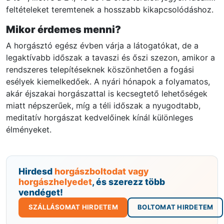
feltételeket teremtenek a hosszabb kikapcsolódáshoz.
Mikor érdemes menni?
A horgásztó egész évben várja a látogatókat, de a
legaktívabb időszak a tavaszi és őszi szezon, amikor a
rendszeres telepítéseknek köszönhetően a fogási
esélyek kiemelkedőek. A nyári hónapok a folyamatos,
akár éjszakai horgászattal is kecsegtető lehetőségek
miatt népszerűek, míg a téli időszak a nyugodtabb,
meditatív horgászat kedvelőinek kínál különleges
élményeket.
Hirdesd
horgászboltodat vagy
horgászhelyedet
, és szerezz több
vendéget!
SZÁLLÁSOMAT HIRDETEM
BOLTOMAT HIRDETEM