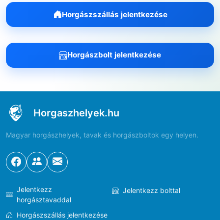
Horgászszállás jelentkezése
Horgászbolt jelentkezése
Horgaszhelyek.hu
Magyar horgászhelyek, tavak és horgászboltok egy helyen.
Jelentkezz
Jelentkezz bolttal
horgásztavaddal
Horgászszállás jelentkezése