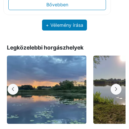
Bővebben
+ Vélemény írása
Legközelebbi horgászhelyek