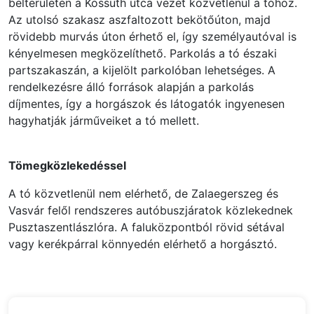
belterületén a Kossuth utca vezet közvetlenül a tóhoz.
Az utolsó szakasz aszfaltozott bekötőúton, majd
rövidebb murvás úton érhető el, így személyautóval is
kényelmesen megközelíthető. Parkolás a tó északi
partszakaszán, a kijelölt parkolóban lehetséges. A
rendelkezésre álló források alapján a parkolás
díjmentes, így a horgászok és látogatók ingyenesen
hagyhatják járműveiket a tó mellett.
Tömegközlekedéssel
A tó közvetlenül nem elérhető, de Zalaegerszeg és
Vasvár felől rendszeres autóbuszjáratok közlekednek
Pusztaszentlászlóra. A faluközpontból rövid sétával
vagy kerékpárral könnyedén elérhető a horgásztó.