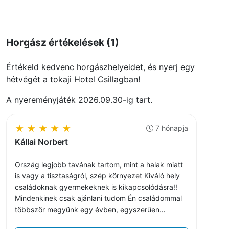
Horgász értékelések (1)
Értékeld kedvenc horgászhelyeidet, és nyerj egy
hétvégét a tokaji Hotel Csillagban!
A nyereményjáték 2026.09.30-ig tart.
★
★
★
★
★
7 hónapja
Kállai Norbert
Ország legjobb tavának tartom, mint a halak miatt
is vagy a tisztaságról, szép környezet Kiváló hely
családoknak gyermekeknek is kikapcsolódásra!!
Mindenkinek csak ajánlani tudom Én családommal
többször megyünk egy évben, egyszerűen
szerelmes lesz az ember abba a tóba!!