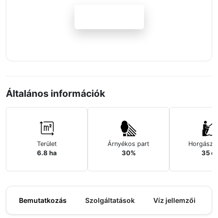
Jelentkezem
Általános információk
Terület
Árnyékos part
Horgászh
6.8 ha
30%
35 d
Bemutatkozás
Szolgáltatások
Víz jellemzői
M