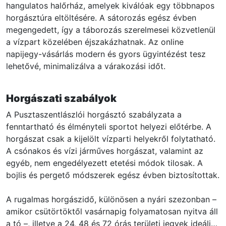
hangulatos halőrház, amelyek kiválóak egy többnapos
horgásztúra eltöltésére. A sátorozás egész évben
megengedett, így a táborozás szerelmesei közvetlenül
a vízpart közelében éjszakázhatnak. Az online
napijegy-vásárlás modern és gyors ügyintézést tesz
lehetővé, minimalizálva a várakozási időt.
Horgászati szabályok
A Pusztaszentlászlói horgásztó szabályzata a
fenntartható és élményteli sportot helyezi előtérbe. A
horgászat csak a kijelölt vízparti helyekről folytatható.
A csónakos és vízi járműves horgászat, valamint az
egyéb, nem engedélyezett etetési módok tilosak. A
bojlis és pergető módszerek egész évben biztosítottak.
A rugalmas horgászidő, különösen a nyári szezonban –
amikor csütörtöktől vasárnapig folyamatosan nyitva áll
a tó –, illetve a 24, 48 és 72 órás területi jegyek ideális