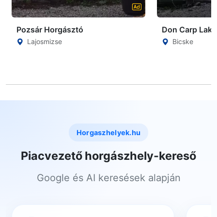
Pozsár Horgásztó
Don Carp Lake
Lajosmizse
Bicske
Horgaszhelyek.hu
Piacvezető horgászhely-kereső
Google és AI keresések alapján