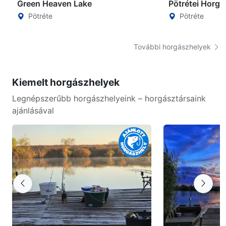
Green Heaven Lake
Pötrétei Horgá
Pötréte
Pötréte
További horgászhelyek
Kiemelt horgászhelyek
Legnépszerűbb horgászhelyeink – horgásztársaink
ajánlásával