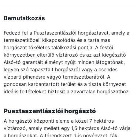
Bemutatkozás
Fedezd fel a Pusztaszentlászlói horgásztavat, amely a
természetközeli kikapcsolódás és a tartalmas
horgászat tökéletes találkozási pontja. A festői
környezetben elterülő víztározó és az azt kiegészítő
Alsó-tó garantált élményt nyújt minden látogatónak,
legyen szó tapasztalt horgászról vagy a csendes
vízparti pihenésre vágyó természetbarátról. A
gondosan karbantartott terület és a tiszta környezet
ideális feltételeket biztosít a zavartalan horgászathoz.
Pusztaszentlászlói horgásztó
A horgásztó központi eleme a közel 7 hektáros
víztározó, amely mellett egy 1,5 hektáros Alsó-tó várja
a horgászokat. A tórendszert dús növényzet, fák,