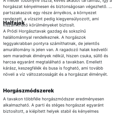
A meder többnyire tiszta, kevés akadót tartalmaz, így a
horgászat kényelmesen és biztonságosan végezhető. A
partszakaszok egy része árnyékos, a környezet
rendezett, a vízszint pedig kiegyensúlyozott, ami
Halfajok
kiszámítható körülményeket biztosít.
A Pródi Horgásztavak gazdag és sokszínű
halállománnyal rendelkeznek. A horgászok
leggyakrabban pontyra számíthatnak, de jelentős
amurállomány is jelen van. A ragadozó halak kedvelői
sem maradnak élmények nélkül, hiszen csuka, süllő és
harcsa egyaránt megtalálható a tavakban. Emellett
kárász, keszegfélék és busa is fogható, ami tovább
növeli a víz változatosságát és a horgászat élményét.
Horgászmódszerek
A tavakon többféle horgászmódszer eredményesen
alkalmazható. A parti és stéges horgászat egyaránt
biztosított, a kiépített helyek stabil és kényelmes