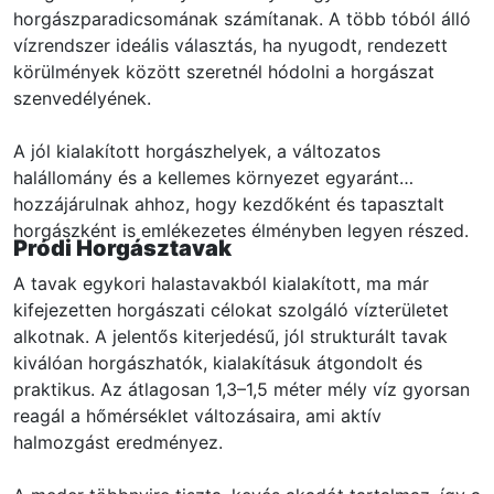
horgászparadicsomának számítanak. A több tóból álló
vízrendszer ideális választás, ha nyugodt, rendezett
körülmények között szeretnél hódolni a horgászat
szenvedélyének.
A jól kialakított horgászhelyek, a változatos
halállomány és a kellemes környezet egyaránt
hozzájárulnak ahhoz, hogy kezdőként és tapasztalt
horgászként is emlékezetes élményben legyen részed.
Pródi Horgásztavak
A tavak egykori halastavakból kialakított, ma már
kifejezetten horgászati célokat szolgáló vízterületet
alkotnak. A jelentős kiterjedésű, jól strukturált tavak
kiválóan horgászhatók, kialakításuk átgondolt és
praktikus. Az átlagosan 1,3–1,5 méter mély víz gyorsan
reagál a hőmérséklet változásaira, ami aktív
halmozgást eredményez.