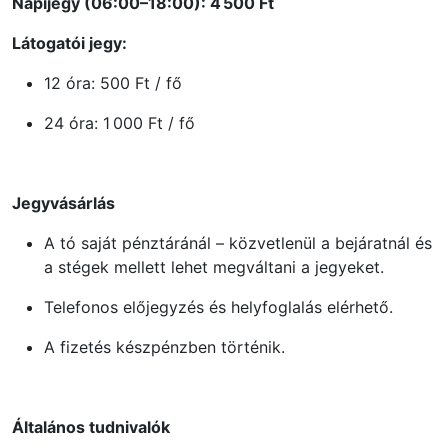
Napijegy (06:00–18:00):
4 500 Ft
Látogatói jegy:
12 óra: 500 Ft / fő
24 óra: 1 000 Ft / fő
Jegyvásárlás
A tó saját pénztáránál – közvetlenül a bejáratnál és
a stégek mellett lehet megváltani a jegyeket.
Telefonos előjegyzés és helyfoglalás elérhető.
A fizetés készpénzben történik.
Általános tudnivalók