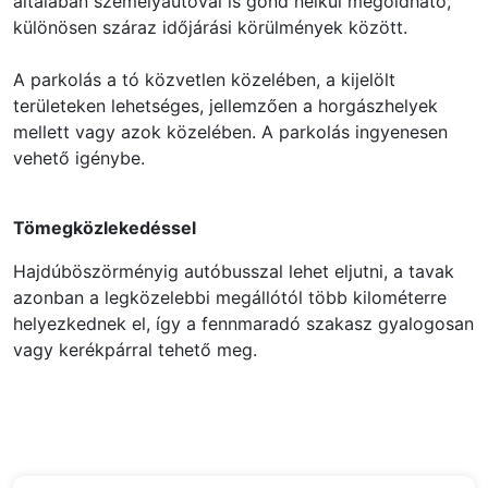
általában személyautóval is gond nélkül megoldható,
különösen száraz időjárási körülmények között.
A parkolás a tó közvetlen közelében, a kijelölt
területeken lehetséges, jellemzően a horgászhelyek
mellett vagy azok közelében. A parkolás ingyenesen
vehető igénybe.
Tömegközlekedéssel
Hajdúböszörményig autóbusszal lehet eljutni, a tavak
azonban a legközelebbi megállótól több kilométerre
helyezkednek el, így a fennmaradó szakasz gyalogosan
vagy kerékpárral tehető meg.