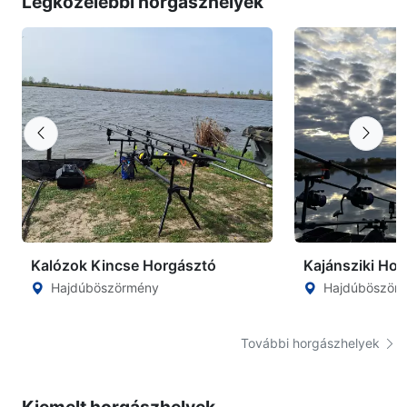
Legközelebbi horgászhelyek
Kalózok Kincse Horgásztó
Kajánsziki Ho
Hajdúböszörmény
Hajdúböször
További horgászhelyek