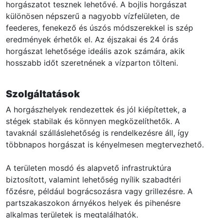
horgászatot tesznek lehetővé. A bojlis horgászat
különösen népszerű a nagyobb vízfelületen, de
feederes, fenekező és úszós módszerekkel is szép
eredmények érhetők el. Az éjszakai és 24 órás
horgászat lehetősége ideális azok számára, akik
hosszabb időt szeretnének a vízparton tölteni.
Szolgáltatások
A horgászhelyek rendezettek és jól kiépítettek, a
stégek stabilak és könnyen megközelíthetők. A
tavaknál szálláslehetőség is rendelkezésre áll, így
többnapos horgászat is kényelmesen megtervezhető.
A területen mosdó és alapvető infrastruktúra
biztosított, valamint lehetőség nyílik szabadtéri
főzésre, például bográcsozásra vagy grillezésre. A
partszakaszokon árnyékos helyek és pihenésre
alkalmas területek is megtalálhatók.