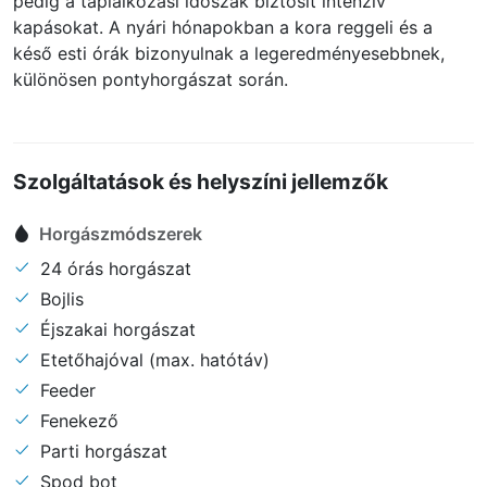
pedig a táplálkozási időszak biztosít intenzív
kapásokat. A nyári hónapokban a kora reggeli és a
késő esti órák bizonyulnak a legeredményesebbnek,
különösen pontyhorgászat során.
Szolgáltatások és helyszíni jellemzők
Horgászmódszerek
24 órás horgászat
Bojlis
Éjszakai horgászat
Etetőhajóval (max. hatótáv)
Feeder
Fenekező
Parti horgászat
Spod bot