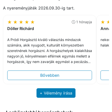
A nyereményjáték 2026.09.30-ig tart.
★
★
★
★
★
★
★
1 hónapja
Döller Richárd
Anna 
A Pródi Horgásztó kiváló választás mindazok
nekem 
számára, akik nyugodt, kulturált környezetben
halak 
szeretnének horgászni. A horgászhelyek kialakítása
nagyon jó, kényelmesen elférnek egymás mellett a
horgászok, így nem zavarják egymást a pecázás
során. A tó halállománya szép és változatos, ami
élvezetes horgászélményt biztosít. Külön
Bővebben
kiemelném a gyönyörű környezetet, amely igazán
kellemes hangulatot teremt a kikapcsolódáshoz.
Összességében egy rendezett, barátságos
+ Vélemény írása
horgásztó, ahová érdemes visszatérni.