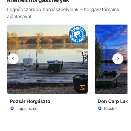
Kiemelt horgászhelyek
Legnépszerűbb horgászhelyeink – horgásztársaink
ajánlásával
Pozsár Horgásztó
Don Carp Lake
Lajosmizse
Bicske