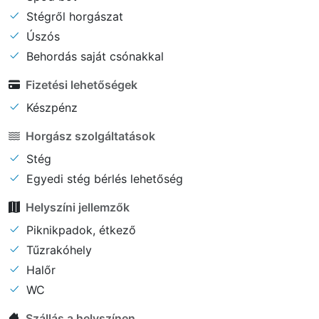
Stégről horgászat
Úszós
Behordás saját csónakkal
Fizetési lehetőségek
Készpénz
Horgász szolgáltatások
Stég
Egyedi stég bérlés lehetőség
Helyszíni jellemzők
Piknikpadok, étkező
Tűzrakóhely
Halőr
WC
Szállás a helyszínen