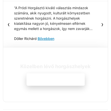
“A Pródi Horgásztó kiváló választás mindazok
számára, akik nyugodt, kulturált környezetben
szeretnének horgászni. A horgászhelyek
‹
›
kialakítása nagyon jó, kényelmesen elférnek
egymás mellett a horgászok, így nem zavarják
egymást a pecázás során. A tó halállománya szép
Döller Richárd
·
Bővebben
és változatos, ami élvezetes horgászélményt
biztosít. Külön kiemelném a gyönyörű környezetet,
amely igazán kellemes hangulatot teremt a
kikapcsolódáshoz. Összességében egy rendezett,
barátságos horgásztó, ahová érdemes
visszatérni.”
Közelben lévő horgászhelyek
Megnézem a szállásokat