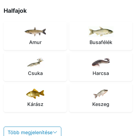
Halfajok
Amur
Busafélék
Csuka
Harcsa
Kárász
Keszeg
Több megjelenítése