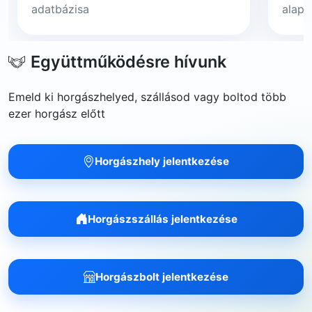
adatbázisa
alapj
Együttműködésre hívunk
Emeld ki horgászhelyed, szállásod vagy boltod több
ezer horgász előtt
Horgászhely jelentkezése
Horgászszállás jelentkezése
Horgászbolt jelentkezése