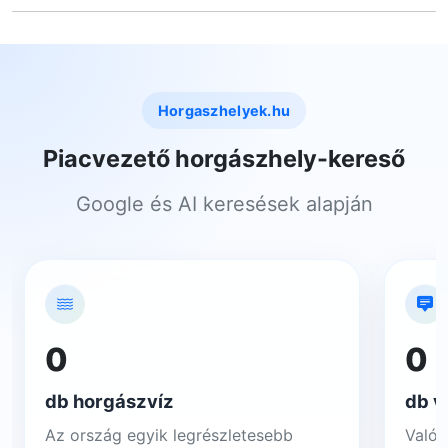
Horgaszhelyek.hu
Piacvezető horgászhely-kereső
Google és AI keresések alapján
0
0
db horgászvíz
db v
Az ország egyik legrészletesebb
Valós