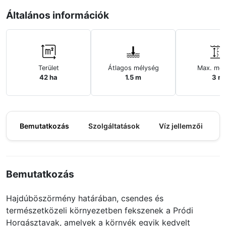
Általános információk
Terület
Átlagos mélység
Max. mél
42 ha
1.5 m
3 m
Bemutatkozás
Szolgáltatások
Víz jellemzői
M
Bemutatkozás
Hajdúböszörmény határában, csendes és
természetközeli környezetben fekszenek a Pródi
Horgásztavak, amelyek a környék egyik kedvelt