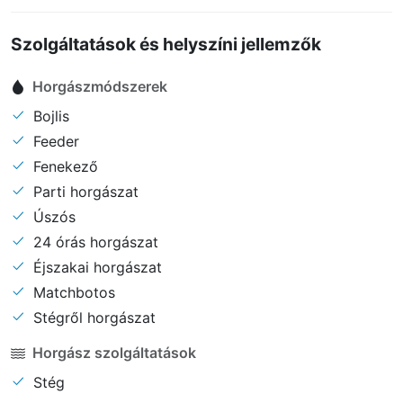
évszakban vonzó úti cél.
Szolgáltatások és helyszíni jellemzők
Horgászmódszerek
Bojlis
Feeder
Fenekező
Parti horgászat
Úszós
24 órás horgászat
Éjszakai horgászat
Matchbotos
Stégről horgászat
Horgász szolgáltatások
Stég