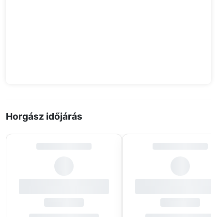
Horgász időjárás