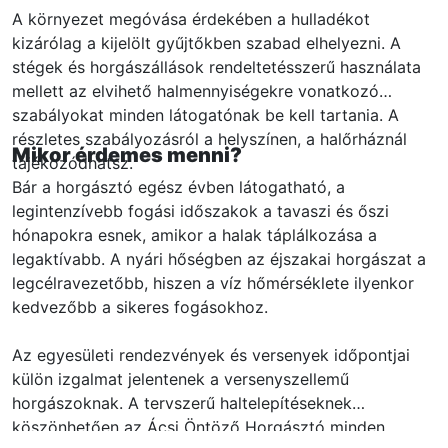
A környezet megóvása érdekében a hulladékot
kizárólag a kijelölt gyűjtőkben szabad elhelyezni. A
stégek és horgászállások rendeltetésszerű használata
mellett az elvihető halmennyiségekre vonatkozó
szabályokat minden látogatónak be kell tartania. A
részletes szabályozásról a helyszínen, a halőrháznál
Mikor érdemes menni?
tájékozódhatsz.
Bár a horgásztó egész évben látogatható, a
legintenzívebb fogási időszakok a tavaszi és őszi
hónapokra esnek, amikor a halak táplálkozása a
legaktívabb. A nyári hőségben az éjszakai horgászat a
legcélravezetőbb, hiszen a víz hőmérséklete ilyenkor
kedvezőbb a sikeres fogásokhoz.
Az egyesületi rendezvények és versenyek időpontjai
külön izgalmat jelentenek a versenyszellemű
horgászoknak. A tervszerű haltelepítéseknek
köszönhetően az Ácsi Öntöző Horgásztó minden