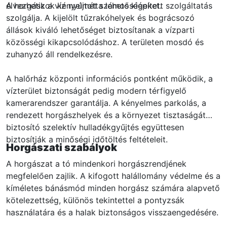
élvezhetik a víz nyújtotta lehetőségeket.
A horgászok kényelmét számos kiépített szolgáltatás
szolgálja. A kijelölt tűzrakóhelyek és bográcsozó
állások kiváló lehetőséget biztosítanak a vízparti
közösségi kikapcsolódáshoz. A területen mosdó és
zuhanyzó áll rendelkezésre.
A halőrház központi információs pontként működik, a
vízterület biztonságát pedig modern térfigyelő
kamerarendszer garantálja. A kényelmes parkolás, a
rendezett horgászhelyek és a környezet tisztaságát
biztosító szelektív hulladékgyűjtés együttesen
biztosítják a minőségi időtöltés feltételeit.
Horgászati szabályok
A horgászat a tó mindenkori horgászrendjének
megfelelően zajlik. A kifogott halállomány védelme és a
kíméletes bánásmód minden horgász számára alapvető
kötelezettség, különös tekintettel a pontyzsák
használatára és a halak biztonságos visszaengedésére.