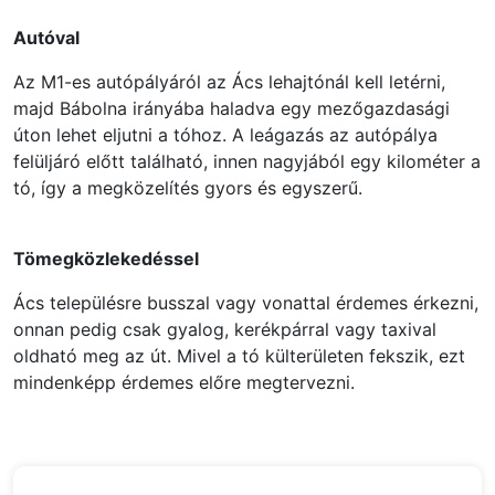
Autóval
Az M1-es autópályáról az Ács lehajtónál kell letérni,
majd Bábolna irányába haladva egy mezőgazdasági
úton lehet eljutni a tóhoz. A leágazás az autópálya
felüljáró előtt található, innen nagyjából egy kilométer a
tó, így a megközelítés gyors és egyszerű.
Tömegközlekedéssel
Ács településre busszal vagy vonattal érdemes érkezni,
onnan pedig csak gyalog, kerékpárral vagy taxival
oldható meg az út. Mivel a tó külterületen fekszik, ezt
mindenképp érdemes előre megtervezni.