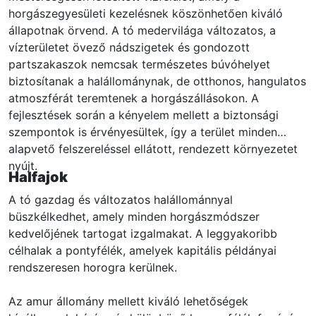
horgászegyesületi kezelésnek köszönhetően kiváló
állapotnak örvend. A tó medervilága változatos, a
vízterületet övező nádszigetek és gondozott
partszakaszok nemcsak természetes búvóhelyet
biztosítanak a halállománynak, de otthonos, hangulatos
atmoszférát teremtenek a horgászállásokon. A
fejlesztések során a kényelem mellett a biztonsági
szempontok is érvényesültek, így a terület minden
alapvető felszereléssel ellátott, rendezett környezetet
nyújt.
Halfajok
A tó gazdag és változatos halállománnyal
büszkélkedhet, amely minden horgászmódszer
kedvelőjének tartogat izgalmakat. A leggyakoribb
célhalak a pontyfélék, amelyek kapitális példányai
rendszeresen horogra kerülnek.
Az amur állomány mellett kiváló lehetőségek