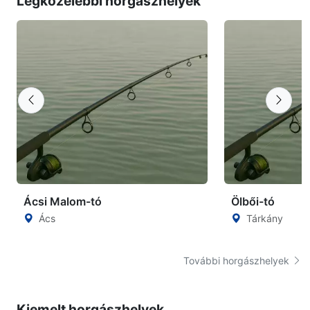
Legközelebbi horgászhelyek
Ácsi Malom-tó
Ölbői-tó
Ács
Tárkány
További horgászhelyek
Kiemelt horgászhelyek