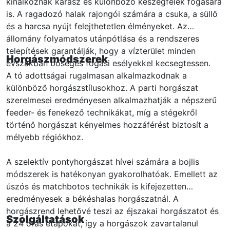
kínálkoznak kárász és különböző keszegfélék fogására
is. A ragadozó halak rajongói számára a csuka, a süllő
és a harcsa nyújt felejthetetlen élményeket. Az
állomány folyamatos utánpótlása és a rendszeres
telepítések garantálják, hogy a vízterület minden
Horgászmódszerek
évszakban bőséges fogási esélyekkel kecsegtessen.
A tó adottságai rugalmasan alkalmazkodnak a
különböző horgászstílusokhoz. A parti horgászat
szerelmesei eredményesen alkalmazhatják a népszerű
feeder- és fenekező technikákat, míg a stégekről
történő horgászat kényelmes hozzáférést biztosít a
mélyebb régiókhoz.
A szelektív pontyhorgászat hívei számára a bojlis
módszerek is hatékonyan gyakorolhatóak. Emellett az
úszós és matchbotos technikák is kifejezetten
eredményesek a békéshalas horgászatnál. A
horgászrend lehetővé teszi az éjszakai horgászatot és
Szolgáltatások
a 24 órás etapokat, így a horgászok zavartalanul