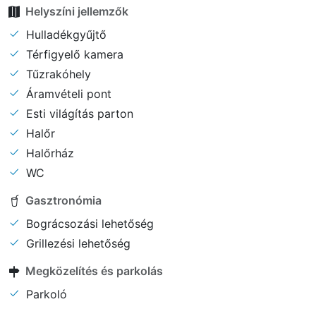
Helyszíni jellemzők
Hulladékgyűjtő
Térfigyelő kamera
Tűzrakóhely
Áramvételi pont
Esti világítás parton
Halőr
Halőrház
WC
Gasztronómia
Bográcsozási lehetőség
Grillezési lehetőség
Megközelítés és parkolás
Parkoló