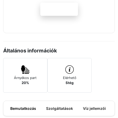
Jelentkezem
Általános információk
Árnyékos part
Elérhető
20%
Stég
Bemutatkozás
Szolgáltatások
Víz jellemzői
M