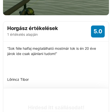
Horgász értékelések
5.0
1 értékelés alapján
“Sok féle halfaj megtalálható mostmár tok is én 20 éve
járok ide csak ajánlani tudom!”
Lőrincz Tibor
Hirdesd itt szállásodat!