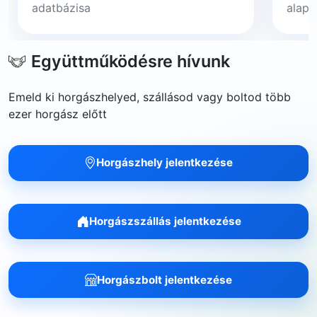
adatbázisa
alapj
Együttműködésre hívunk
Emeld ki horgászhelyed, szállásod vagy boltod több
ezer horgász előtt
Horgászhely jelentkezése
Horgászszállás jelentkezése
Horgászbolt jelentkezése