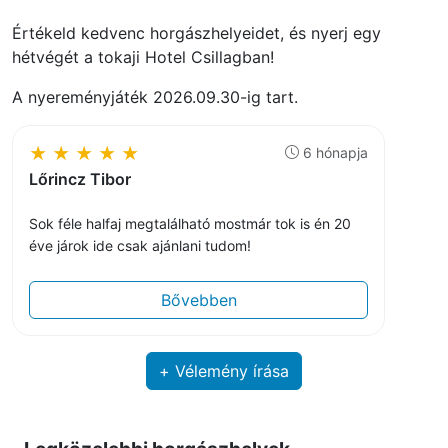
Értékeld kedvenc horgászhelyeidet, és nyerj egy
hétvégét a tokaji Hotel Csillagban!
A nyereményjáték 2026.09.30-ig tart.
★
★
★
★
★
6 hónapja
Lőrincz Tibor
Sok féle halfaj megtalálható mostmár tok is én 20
éve járok ide csak ajánlani tudom!
Bővebben
+ Vélemény írása