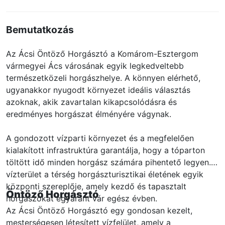
Bemutatkozás
Az Ácsi Öntöző Horgásztó a Komárom-Esztergom
vármegyei Ács városának egyik legkedveltebb
természetközeli horgászhelye. A könnyen elérhető,
ugyanakkor nyugodt környezet ideális választás
azoknak, akik zavartalan kikapcsolódásra és
eredményes horgászat élményére vágynak.
A gondozott vízparti környezet és a megfelelően
kialakított infrastruktúra garantálja, hogy a tóparton
töltött idő minden horgász számára pihentető legyen. A
vízterület a térség horgászturisztikai életének egyik
központi szereplője, amely kezdő és tapasztalt
Öntöző Horgásztó
horgászokat egyaránt vár egész évben.
Az Ácsi Öntöző Horgásztó egy gondosan kezelt,
mesterségesen létesített vízfelület, amely a