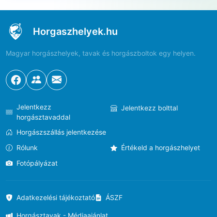
Horgaszhelyek.hu
Magyar horgászhelyek, tavak és horgászboltok egy helyen.
Jelentkezz
Jelentkezz bolttal
horgásztavaddal
Horgászszállás jelentkezése
Rólunk
Értékeld a horgászhelyet
Fotópályázat
Adatkezelési tájékoztató
ÁSZF
Horgásztavak - Médiaajánlat