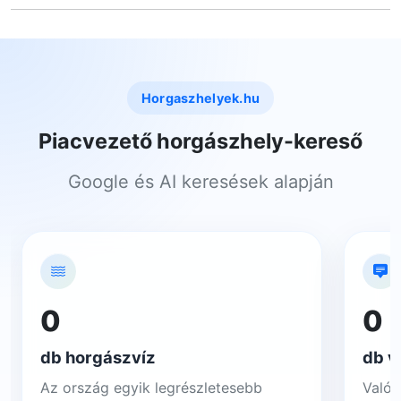
Horgaszhelyek.hu
Piacvezető horgászhely-kereső
Google és AI keresések alapján
0
0
db horgászvíz
db v
Az ország egyik legrészletesebb
Valós