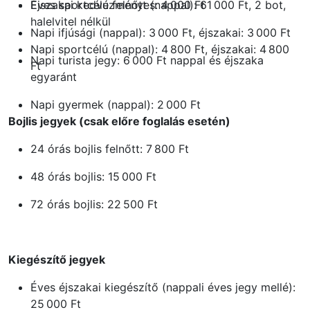
Éjszakai kedvezményes: 4 000 Ft
Éves sportcélú felnőtt (nappal): 61 000 Ft, 2 bot,
halelvitel nélkül
Napi ifjúsági (nappal): 3 000 Ft, éjszakai: 3 000 Ft
Napi sportcélú (nappal): 4 800 Ft, éjszakai: 4 800
Napi turista jegy: 6 000 Ft nappal és éjszaka
Ft
egyaránt
Napi gyermek (nappal): 2 000 Ft
Bojlis jegyek (csak előre foglalás esetén)
24 órás bojlis felnőtt: 7 800 Ft
48 órás bojlis: 15 000 Ft
72 órás bojlis: 22 500 Ft
Kiegészítő jegyek
Éves éjszakai kiegészítő (nappali éves jegy mellé):
25 000 Ft