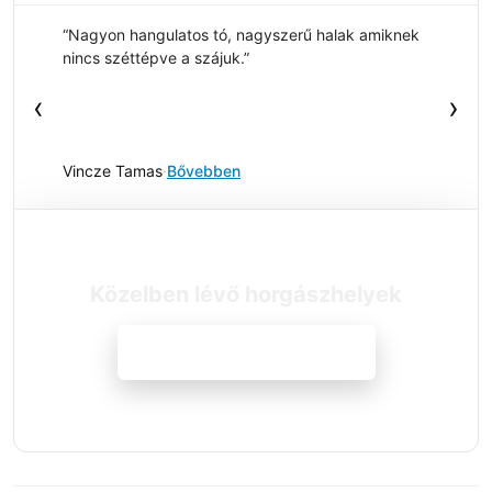
“Nagyon hangulatos tó, nagyszerű halak amiknek
nincs széttépve a szájuk.”
‹
›
Vincze Tamas
·
Bővebben
Közelben lévő horgászhelyek
Megnézem a szállásokat