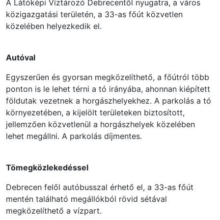
A Látóképi Víztározó Debrecentől nyugatra, a város
közigazgatási területén, a 33-as főút közvetlen
közelében helyezkedik el.
Autóval
Egyszerűen és gyorsan megközelíthető, a főútról több
ponton is le lehet térni a tó irányába, ahonnan kiépített
földutak vezetnek a horgászhelyekhez. A parkolás a tó
környezetében, a kijelölt területeken biztosított,
jellemzően közvetlenül a horgászhelyek közelében
lehet megállni. A parkolás díjmentes.
Tömegközlekedéssel
Debrecen felől autóbusszal érhető el, a 33-as főút
mentén található megállókból rövid sétával
megközelíthető a vízpart.