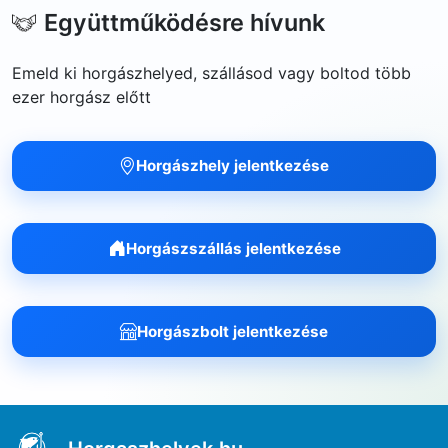
Együttműködésre hívunk
Emeld ki horgászhelyed, szállásod vagy boltod több
ezer horgász előtt
Horgászhely jelentkezése
Horgászszállás jelentkezése
Horgászbolt jelentkezése