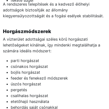
fekete sügér
A rendszeres telepítések és a kedvező élőhelyi
adottságok biztosítják az állomány
kiegyensúlyozottságát és a fogási esélyek stabilitását.
Horgászmódszerek
A vízterület adottságai széles körű horgászati
lehetőségeket kínálnak, így mindenki megtalálhatja a
számára ideális módszert:
parti horgászat
csónakos horgászat
bojlis horgászat
feeder és fenekező módszerek
úszós horgászat
pergetés
csalihalas horgászat
etetőhajó használata
behordás saját csónakkal