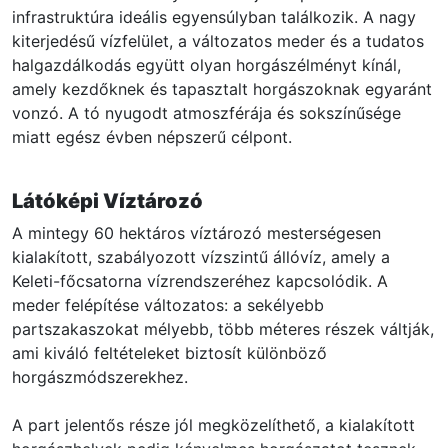
infrastruktúra ideális egyensúlyban találkozik. A nagy
kiterjedésű vízfelület, a változatos meder és a tudatos
halgazdálkodás együtt olyan horgászélményt kínál,
amely kezdőknek és tapasztalt horgászoknak egyaránt
vonzó. A tó nyugodt atmoszférája és sokszínűsége
miatt egész évben népszerű célpont.
Látóképi Víztározó
A mintegy 60 hektáros víztározó mesterségesen
kialakított, szabályozott vízszintű állóvíz, amely a
Keleti-főcsatorna vízrendszeréhez kapcsolódik. A
meder felépítése változatos: a sekélyebb
partszakaszokat mélyebb, több méteres részek váltják,
ami kiváló feltételeket biztosít különböző
horgászmódszerekhez.
A part jelentős része jól megközelíthető, a kialakított