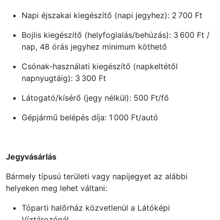
Napi éjszakai kiegészítő (napi jegyhez): 2 700 Ft
Bojlis kiegészítő (helyfoglalás/behúzás): 3 600 Ft /
nap, 48 órás jegyhez minimum köthető
Csónak-használati kiegészítő (napkeltétől
napnyugtáig): 3 300 Ft
Látogató/kísérő (jegy nélkül): 500 Ft/fő
Gépjármű belépés díja: 1 000 Ft/autó
Jegyvásárlás
Bármely típusú területi vagy napijegyet az alábbi
helyeken meg lehet váltani:
Tóparti halőrház közvetlenül a Látóképi
Víztározónál