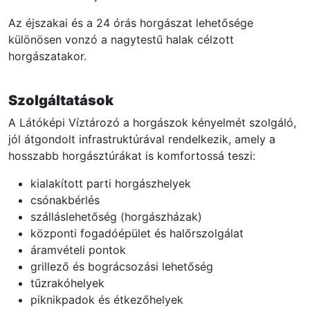
Az éjszakai és a 24 órás horgászat lehetősége
különösen vonzó a nagytestű halak célzott
horgászatakor.
Szolgáltatások
A Látóképi Víztározó a horgászok kényelmét szolgáló,
jól átgondolt infrastruktúrával rendelkezik, amely a
hosszabb horgásztúrákat is komfortossá teszi:
kialakított parti horgászhelyek
csónakbérlés
szálláslehetőség (horgászházak)
központi fogadóépület és halőrszolgálat
áramvételi pontok
grillező és bográcsozási lehetőség
tűzrakóhelyek
piknikpadok és étkezőhelyek