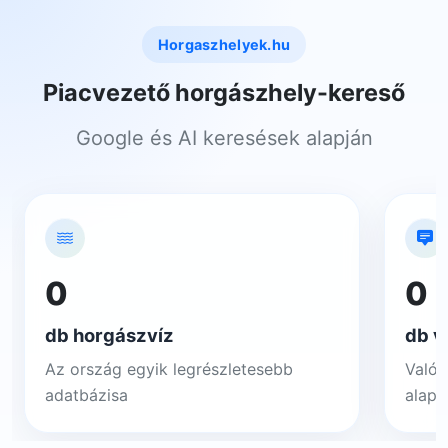
Horgaszhelyek.hu
Piacvezető horgászhely-kereső
Google és AI keresések alapján
0
0
db horgászvíz
db v
Az ország egyik legrészletesebb
Valós
adatbázisa
alapj