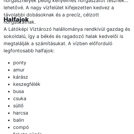
horgászhelyek pedig kényelmes horgászatot tesznek
lehetővé. A nagy vízfelület kifejezetten kedvez a
távolabbi dobásoknak és a precíz, célzott
Halfajok
horgászatnak.
A Látóképi Víztározó halállománya rendkívül gazdag és
sokoldalú, így a békés és ragadozó halak kedvelői is
megtalálják a számításukat. A vízben előforduló
legfontosabb halfajok:
ponty
amur
kárász
keszegfélék
busa
csuka
süllő
harcsa
balin
compó