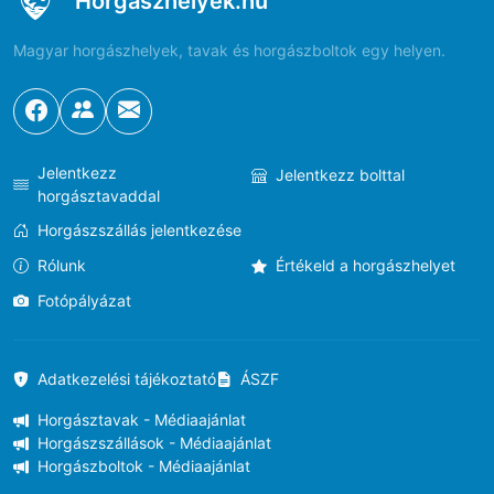
Horgaszhelyek.hu
Magyar horgászhelyek, tavak és horgászboltok egy helyen.
Jelentkezz
Jelentkezz bolttal
horgásztavaddal
Horgászszállás jelentkezése
Rólunk
Értékeld a horgászhelyet
Fotópályázat
Adatkezelési tájékoztató
ÁSZF
Horgásztavak - Médiaajánlat
Horgászszállások - Médiaajánlat
Horgászboltok - Médiaajánlat