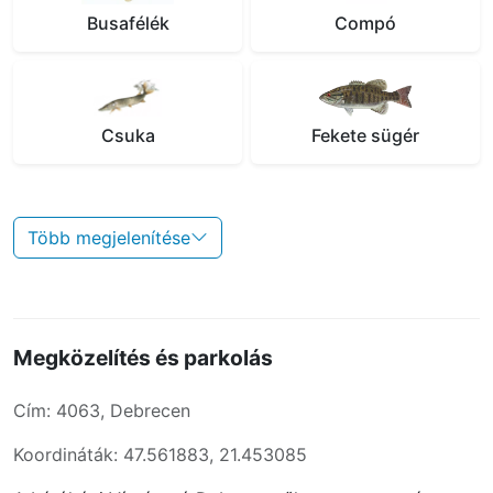
Busafélék
Compó
Csuka
Fekete sügér
Több megjelenítése
Megközelítés és parkolás
Cím: 4063, Debrecen
Koordináták: 47.561883, 21.453085