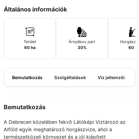
Általános információk
Terület
Árnyékos part
Horgászh
60 ha
30%
60 d
Bemutatkozás
Szolgáltatások
Víz jellemzői
M
Bemutatkozás
A Debrecen közelében fekvő Látóképi Víztározó az
Alföld egyik meghatározó horgászvize, ahol a
természetközeli környezet és a jól kiépített