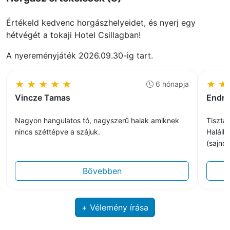
Értékeld kedvenc horgászhelyeidet, és nyerj egy
hétvégét a tokaji Hotel Csillagban!
A nyereményjáték 2026.09.30-ig tart.
★
★
★
★
★
★
★
6 hónapja
Vincze Tamas
Endre
Nagyon hangulatos tó, nagyszerű halak amiknek
Tisztas
nincs széttépve a szájuk.
Halállománya jó. Min
(sajnos
Bővebben
+ Vélemény írása