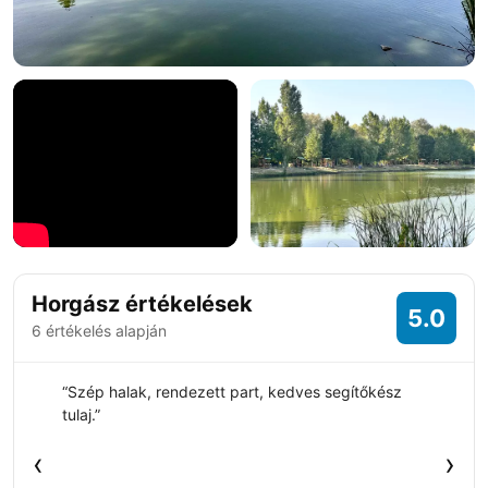
+34 fotó
Horgász értékelések
5.0
6 értékelés alapján
“Szép halak, rendezett part, kedves segítőkész
tulaj.”
‹
›