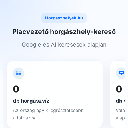
Horgaszhelyek.hu
Piacvezető horgászhely-kereső
Google és AI keresések alapján
0
0
db horgászvíz
db v
Az ország egyik legrészletesebb
Valós
adatbázisa
alapj