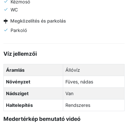
Kézmosó
WC
Megközelítés és parkolás
Parkoló
Víz jellemzői
Áramlás
Állóvíz
Növényzet
Füves, nádas
Nádsziget
Van
Haltelepítés
Rendszeres
Medertérkép bemutató videó