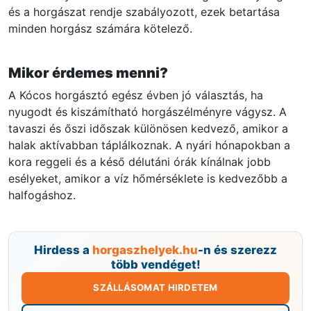
és a horgászat rendje szabályozott, ezek betartása
minden horgász számára kötelező.
Mikor érdemes menni?
A Kócos horgásztó egész évben jó választás, ha
nyugodt és kiszámítható horgászélményre vágysz. A
tavaszi és őszi időszak különösen kedvező, amikor a
halak aktívabban táplálkoznak. A nyári hónapokban a
kora reggeli és a késő délutáni órák kínálnak jobb
esélyeket, amikor a víz hőmérséklete is kedvezőbb a
halfogáshoz.
Hirdess a
horgaszhelyek.hu
-n és szerezz
több vendéget!
SZÁLLÁSOMAT HIRDETEM