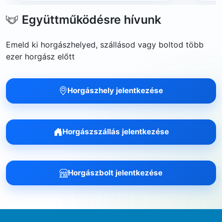
Együttműködésre hívunk
Emeld ki horgászhelyed, szállásod vagy boltod több
ezer horgász előtt
Horgászhely jelentkezése
Horgászszállás jelentkezése
Horgászbolt jelentkezése