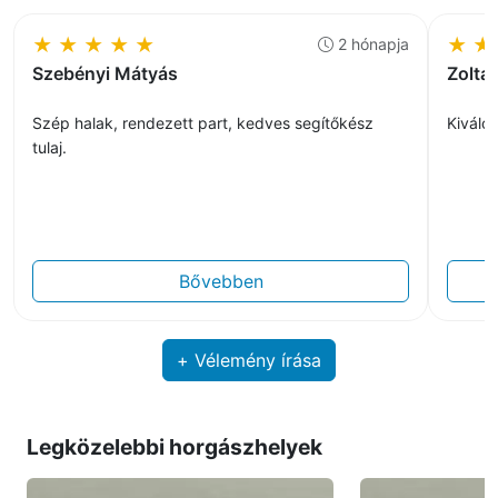
★
★
★
★
★
★
★
2 hónapja
Szebényi Mátyás
Zoltá
Szép halak, rendezett part, kedves segítőkész
Kiváló 
tulaj.
Bővebben
+ Vélemény írása
Legközelebbi horgászhelyek