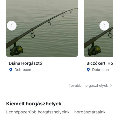
Diána Horgásztó
Biczókerti Hor
Debrecen
Debrecen
További horgászhelyek
Kiemelt horgászhelyek
Legnépszerűbb horgászhelyeink – horgásztársaink