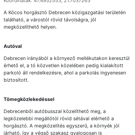
Koordináták: 47.4952553, 21.7037263
A Kócos horgásztó Debrecen közigazgatási területén
található, a várostól rövid távolságra, jól
megközelíthető helyen.
Autóval
Debrecen irányából a környező mellékutakon keresztül
érhető el, a tó közvetlen közelében pedig kialakított
parkoló áll rendelkezésre, ahol a parkolás ingyenesen
biztosított.
Tömegközlekedéssel
Debrecenből autóbusszal közelíthető meg, a
legközelebbi megállótól rövid sétával elérhető a
horgásztó. A megközelítés egyszerű, a környék jól
járható, így a végső szakasz gyalogosan is