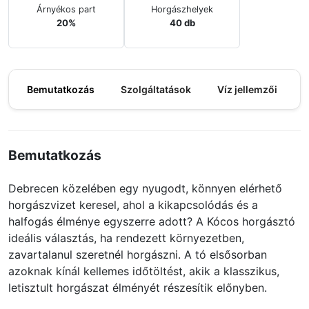
Árnyékos part
Horgászhelyek
20%
40 db
Bemutatkozás
Szolgáltatások
Víz jellemzői
M
Bemutatkozás
Debrecen közelében egy nyugodt, könnyen elérhető
horgászvizet keresel, ahol a kikapcsolódás és a
halfogás élménye egyszerre adott? A Kócos horgásztó
ideális választás, ha rendezett környezetben,
zavartalanul szeretnél horgászni. A tó elsősorban
azoknak kínál kellemes időtöltést, akik a klasszikus,
letisztult horgászat élményét részesítik előnyben.