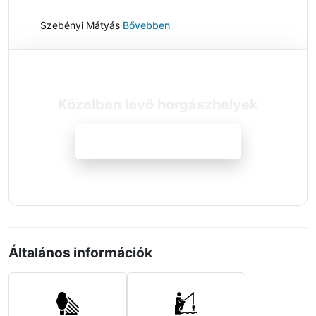
Szebényi Mátyás
·
Bővebben
Közelben lévő horgászhelyek
Megnézem a szállásokat
Általános információk