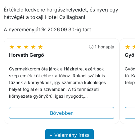
Értékeld kedvenc horgászhelyeidet, és nyerj egy
hétvégét a tokaji Hotel Csillagban!
A nyereményjáték 2026.09.30-ig tart.
★
★
★
★
★
★
★
1 hónapja
Horváth Gergő
Györ
Gyermekkorom óta járok a Házirétre, ezért sok
Gyönyö
szép emlék köt ehhez a tóhoz. Rokoni szálak is
tó. Ka
fűznek a környékhez, így számomra különleges
telepít
helyet foglal el a szívemben. A tó természeti
környezete gyönyörű, igazi nyugodt,
természetközeli horgászvíz. Kedvenc helyeim a
Mogyorófa állás és a Sziget, de ha nem akartunk
Bővebben
sok felszerelést cipelni, gyakran a halőrház
környékén horgásztunk. A vízben szép és erős
halak élnek, komoly méretű pontyokkal is lehet
+ Vélemény írása
találkozni. A hely igazi nomád, sátras