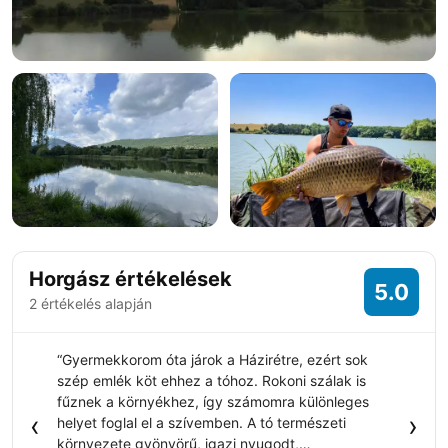
+3 fotó
Horgász értékelések
5.0
2 értékelés alapján
“Gyermekkorom óta járok a Házirétre, ezért sok
szép emlék köt ehhez a tóhoz. Rokoni szálak is
fűznek a környékhez, így számomra különleges
‹
›
helyet foglal el a szívemben. A tó természeti
környezete gyönyörű, igazi nyugodt,