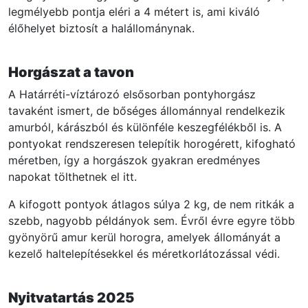
legmélyebb pontja eléri a 4 métert is, ami kiváló
élőhelyet biztosít a halállománynak.
Horgászat a tavon
A Határréti-víztározó elsősorban pontyhorgász
tavaként ismert, de bőséges állománnyal rendelkezik
amurból, kárászból és különféle keszegfélékből is. A
pontyokat rendszeresen telepítik horogérett, kifogható
méretben, így a horgászok gyakran eredményes
napokat tölthetnek el itt.
A kifogott pontyok átlagos súlya 2 kg, de nem ritkák a
szebb, nagyobb példányok sem. Évről évre egyre több
gyönyörű amur kerül horogra, amelyek állományát a
kezelő haltelepítésekkel és méretkorlátozással védi.
Nyitvatartás 2025