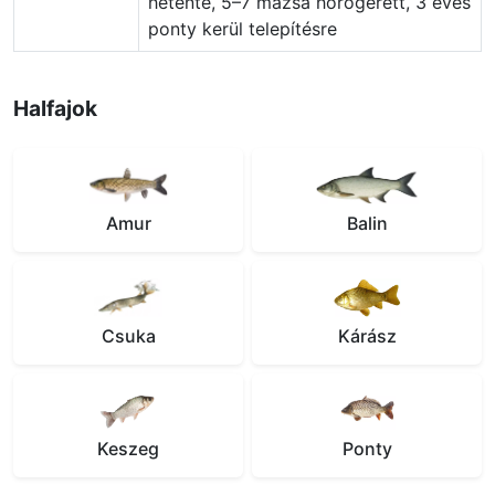
hetente, 5–7 mázsa horogérett, 3 éves
ponty kerül telepítésre
Halfajok
Amur
Balin
Csuka
Kárász
Keszeg
Ponty