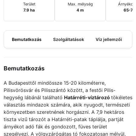
Terület
Max. mélység
Árnyékos
7.9 ha
4 m
65-7
Bemutatkozás
Szolgáltatások
Víz jellemzői
M
Bemutatkozás
A Budapesttől mindössze 15-20 kilométerre,
Pilisvörösvár és Pilisszántó között, a festői Pilis-
hegység lábánál található
Határréti-víztározó
tökéletes
választás mindazok számára, akik nyugodt, természeti
környezetben szeretnének horgászni. A 7,9 hektáros
tiszta vizű tározót a Határréti-patak táplálja, partját
árnyékot adó fák és gondozott, füves terület
szegélyezi. A völgyzárógátas tó fokozatosan mélyül,