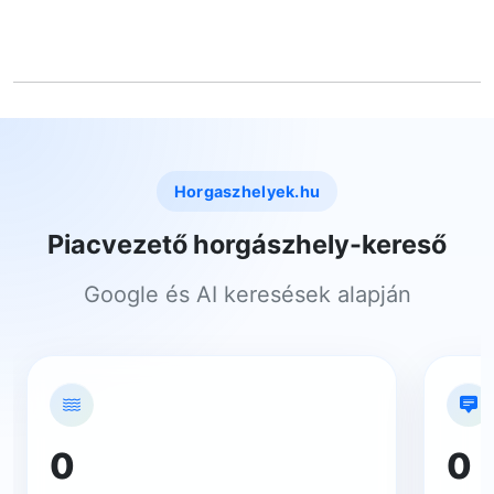
Horgaszhelyek.hu
Piacvezető horgászhely-kereső
Google és AI keresések alapján
0
0