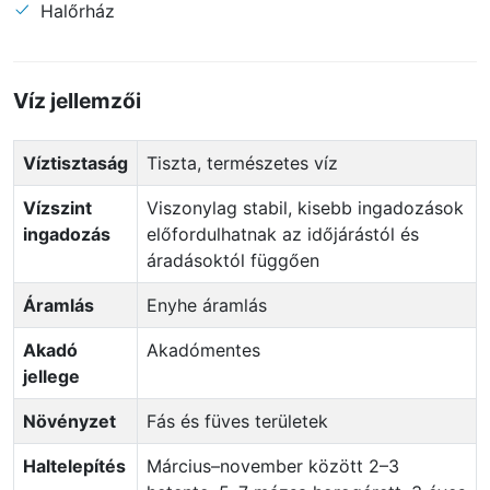
Halőrház
Víz jellemzői
Víztisztaság
Tiszta, természetes víz
Vízszint
Viszonylag stabil, kisebb ingadozások
ingadozás
előfordulhatnak az időjárástól és
áradásoktól függően
Áramlás
Enyhe áramlás
Akadó
Akadómentes
jellege
Növényzet
Fás és füves területek
Haltelepítés
Március–november között 2–3