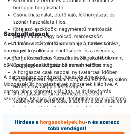
Maximum 2 bottal és botonként maximum 2
horoggal horgászható.
Csónakhasználat, etetőhajó, lékhorgászat és
szonár használata tilos.
Kötelező eszközök: nagyméretű merítőszák,
Szolgáltatások
pontymatrac vagy bölcső, mérőeszköz.
A Határréti-víztározó fő vonzereje a természetes
Általános elviteli tilalom: compó, széles kárász,
környezet, a jó fogási lehetőségek és a csendes,
sügér, kősüllő.
nyugodt atmoszféra. Klasszikus szolgáltatások, mint
Pergetés március 1. és április 30. között tilos.
büfé vagy csónakkölcsönző nem érhetők el.
Sportjegyes horgász halat nem tarthat meg.
A horgászat csak nappali nyitvatartási időben
A partszakasz gondozott, füves és árnyékos.
engedélyezett, éjszakai horgászat kizárólag külön
Mozgássérült horgászhelyek nincsenek kiépítve. A
hirdetmény alapján lehetséges.
parton nincs kiépített világítás, saját fényforrás
A horgászat során a természetvédelem
szükséges. Elsősegélypont, defibrillátor nem található.
szabályainak betartása, a szemét elszállítása és a
halakkal való kíméletes bánásmód kötelező.
Hirdess a
horgaszhelyek.hu
-n és szerezz
több vendéget!