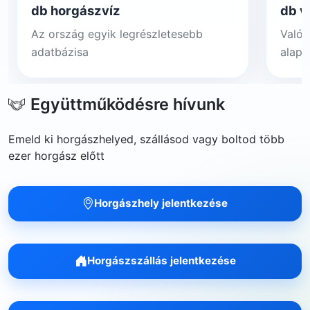
db horgászvíz
db v
Az ország egyik legrészletesebb
Valós
adatbázisa
alapj
Együttműködésre hívunk
Emeld ki horgászhelyed, szállásod vagy boltod több
ezer horgász előtt
Horgászhely jelentkezése
Horgászszállás jelentkezése