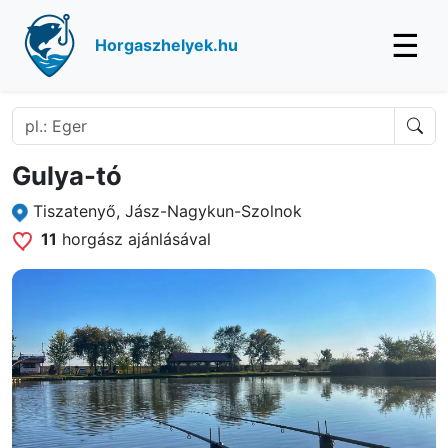
☰
Horgaszhelyek.hu
Gulya-tó
Tiszatenyő, Jász-Nagykun-Szolnok
11
horgász ajánlásával