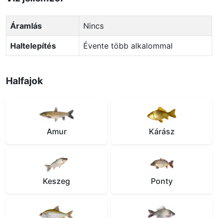
Áramlás
Nincs
Haltelepítés
Évente több alkalommal
Halfajok
Amur
Kárász
Keszeg
Ponty