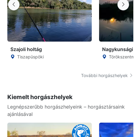
Szajoli holtág
Nagykunsági F
Tiszapüspöki
Törökszentmi
További horgászhelyek
Kiemelt horgászhelyek
Legnépszerűbb horgászhelyeink – horgásztársaink
ajánlásával