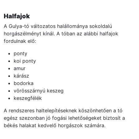
Halfajok
A Gulya-tó változatos halállománya sokoldalú
horgászélményt kínál. A tóban az alábbi halfajok
fordulnak elő:
ponty
koi ponty
amur
kárász
bodorka
vörösszárnyú keszeg
keszegfélék
A rendszeres haltelepítéseknek köszönhetően a tó
egész szezonban jó fogási lehetőségeket biztosít a
békés halakat kedvelő horgászok számára.