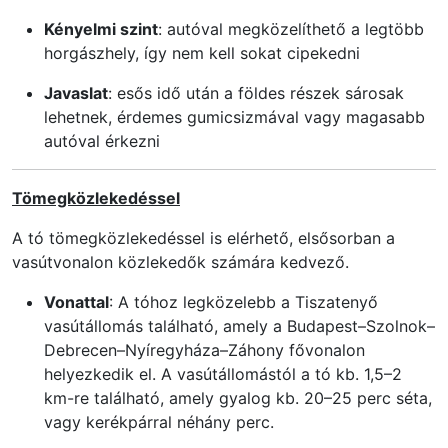
Kényelmi szint
: autóval megközelíthető a legtöbb
horgászhely, így nem kell sokat cipekedni
Javaslat
: esős idő után a földes részek sárosak
lehetnek, érdemes gumicsizmával vagy magasabb
autóval érkezni
Tömegközlekedéssel
A tó tömegközlekedéssel is elérhető, elsősorban a
vasútvonalon közlekedők számára kedvező.
Vonattal
: A tóhoz legközelebb a Tiszatenyő
vasútállomás található, amely a Budapest–Szolnok–
Debrecen–Nyíregyháza–Záhony fővonalon
helyezkedik el. A vasútállomástól a tó kb. 1,5–2
km-re található, amely gyalog kb. 20–25 perc séta,
vagy kerékpárral néhány perc.