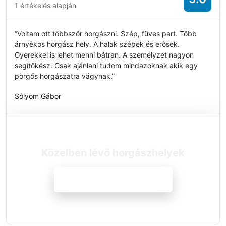
1 értékelés alapján
“Voltam ott többször horgászni. Szép, füves part. Több
árnyékos horgász hely. A halak szépek és erősek.
Gyerekkel is lehet menni bátran. A személyzet nagyon
segítőkész. Csak ajánlani tudom mindazoknak akik egy
pörgős horgászatra vágynak.”
Sólyom Gábor
Közelben lévő horgászhelyek
Megnézem a szállásokat