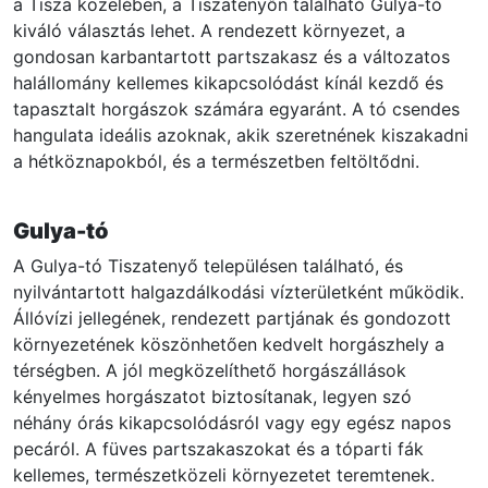
a Tisza közelében, a Tiszatenyőn található Gulya-tó
kiváló választás lehet. A rendezett környezet, a
gondosan karbantartott partszakasz és a változatos
halállomány kellemes kikapcsolódást kínál kezdő és
tapasztalt horgászok számára egyaránt. A tó csendes
hangulata ideális azoknak, akik szeretnének kiszakadni
a hétköznapokból, és a természetben feltöltődni.
Gulya-tó
A Gulya-tó Tiszatenyő településen található, és
nyilvántartott halgazdálkodási vízterületként működik.
Állóvízi jellegének, rendezett partjának és gondozott
környezetének köszönhetően kedvelt horgászhely a
térségben. A jól megközelíthető horgászállások
kényelmes horgászatot biztosítanak, legyen szó
néhány órás kikapcsolódásról vagy egy egész napos
pecáról. A füves partszakaszokat és a tóparti fák
kellemes, természetközeli környezetet teremtenek.