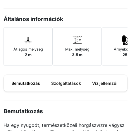
Általános információk
Átlagos mélység
Max. mélység
Árnyékos
2 m
3.5 m
25%
Bemutatkozás
Szolgáltatások
Víz jellemzői
M
Bemutatkozás
Ha egy nyugodt, természetközeli horgászvízre vágysz