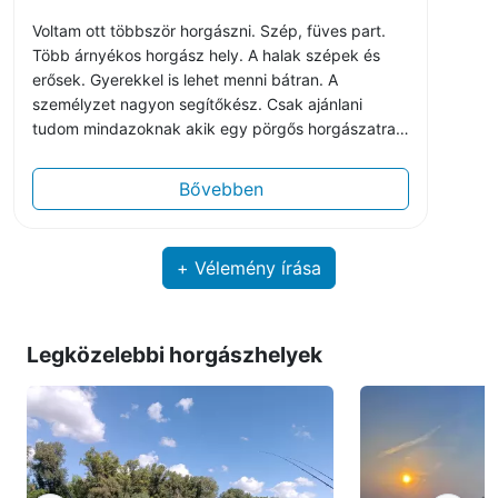
Voltam ott többször horgászni. Szép, füves part.
Több árnyékos horgász hely. A halak szépek és
erősek. Gyerekkel is lehet menni bátran. A
személyzet nagyon segítőkész. Csak ajánlani
tudom mindazoknak akik egy pörgős horgászatra
vágynak.
Bővebben
+ Vélemény írása
Legközelebbi horgászhelyek