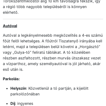
Törökszentmiklóstól alig 10 km távolságra fekszik, így
a régió több nagyobb településéről is könnyen
elérhető.
Autóval
Autóval a legkényelmesebb megközelítés a 4-es számú
főút felől lehetséges. A főútról Tiszatenyő irányába kell
letérni, majd a településen belül követni a „Horgásztó”
vagy „Gulya-tó” feliratú táblákat. A tó közelében
részben aszfaltozott, részben murvás útszakasz vezet
a vízparthoz, amely személyautóval is jól járható, akár
eső után is.
Parkolás:
Helyszín
: Közvetlenül a tó partján, a kijelölt
parkolózónában
Díj
: ingyenes