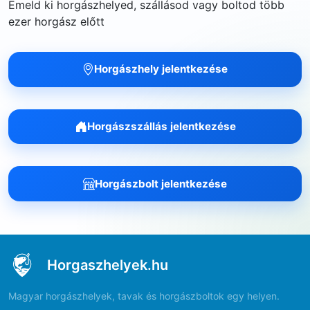
Emeld ki horgászhelyed, szállásod vagy boltod több
ezer horgász előtt
Horgászhely jelentkezése
Horgászszállás jelentkezése
Horgászbolt jelentkezése
Horgaszhelyek.hu
Magyar horgászhelyek, tavak és horgászboltok egy helyen.