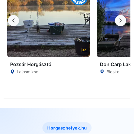
Pozsár Horgásztó
Don Carp Lake
Lajosmizse
Bicske
Horgaszhelyek.hu