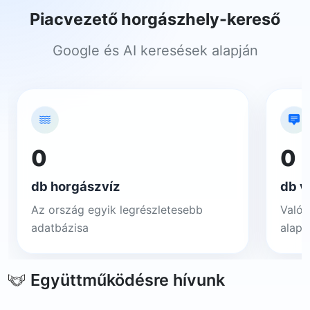
Piacvezető horgászhely-kereső
Google és AI keresések alapján
0
0
db horgászvíz
db v
Az ország egyik legrészletesebb
Valós
adatbázisa
alapj
Együttműködésre hívunk