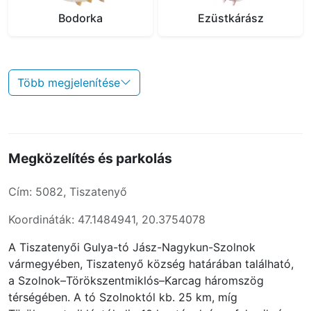
Bodorka
Ezüstkárász
Több megjelenítése
Megközelítés és parkolás
Cím: 5082, Tiszatenyő
Koordináták: 47.1484941, 20.3754078
A Tiszatenyői Gulya-tó Jász-Nagykun-Szolnok
vármegyében, Tiszatenyő község határában található,
a Szolnok–Törökszentmiklós–Karcag háromszög
térségében. A tó Szolnoktól kb. 25 km, míg