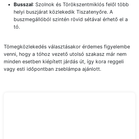
Busszal
: Szolnok és Törökszentmiklós felől több
helyi buszjárat közlekedik Tiszatenyőre. A
buszmegállóból szintén rövid sétával érhető el a
tó.
Tömegközlekedés választásakor érdemes figyelembe
venni, hogy a tóhoz vezető utolsó szakasz már nem
minden esetben kiépített járdás út, így kora reggeli
vagy esti időpontban zseblámpa ajánlott.