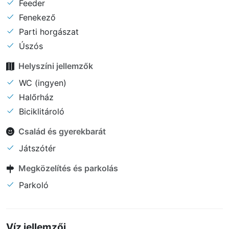
Feeder
Fenekező
Parti horgászat
Úszós
Helyszíni jellemzők
WC (ingyen)
Halőrház
Biciklitároló
Család és gyerekbarát
Játszótér
Megközelítés és parkolás
Parkoló
Víz jellemzői