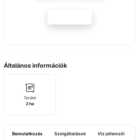
Hirdesd itt szállásodat!
Jelentkezem
Általános információk
Terület
2 ha
Bemutatkozás
Szolgáltatások
Víz jellemzői
M