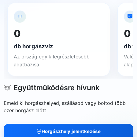
0
0
db horgászvíz
db v
Az ország egyik legrészletesebb
Valós
adatbázisa
alapj
Együttműködésre hívunk
Emeld ki horgászhelyed, szállásod vagy boltod több
ezer horgász előtt
Horgászhely jelentkezése