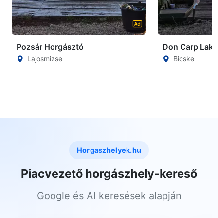
Pozsár Horgásztó
Don Carp Lake
Lajosmizse
Bicske
Horgaszhelyek.hu
Piacvezető horgászhely-kereső
Google és AI keresések alapján