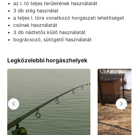
az I. tó teljes területének használatát
3 db stég használat
a teljes I. tóra vonatkozó horgászati lehetőséget
csónak használatát
3 db nádtetős kiülő használatát
bográcsozó, sütögető használatát
Legközelebbi horgászhelyek