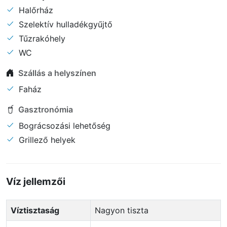
Halőrház
Szelektív hulladékgyűjtő
Tűzrakóhely
WC
Szállás a helyszínen
Faház
Gasztronómia
Bográcsozási lehetőség
Grillező helyek
Víz jellemzői
Víztisztaság
nagyon tiszta