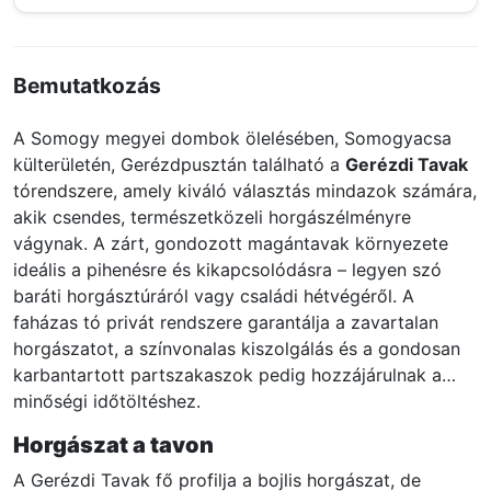
Bemutatkozás
A Somogy megyei dombok ölelésében, Somogyacsa
külterületén, Gerézdpusztán található a
Gerézdi Tavak
tórendszere, amely kiváló választás mindazok számára,
akik csendes, természetközeli horgászélményre
vágynak. A zárt, gondozott magántavak környezete
ideális a pihenésre és kikapcsolódásra – legyen szó
baráti horgásztúráról vagy családi hétvégéről. A
faházas tó privát rendszere garantálja a zavartalan
horgászatot, a színvonalas kiszolgálás és a gondosan
karbantartott partszakaszok pedig hozzájárulnak a
minőségi időtöltéshez.
Horgászat a tavon
A Gerézdi Tavak fő profilja a bojlis horgászat, de