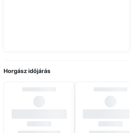
Horgász időjárás