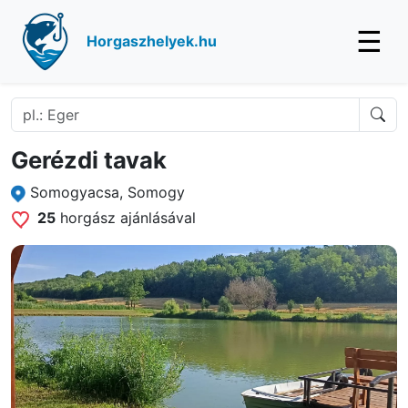
☰
Horgaszhelyek.hu
Gerézdi tavak
Somogyacsa, Somogy
25
horgász ajánlásával