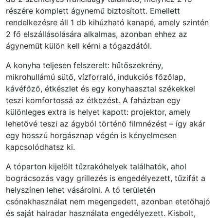
részére komplett ágynemű biztosított. Emellett
rendelkezésre áll 1 db kihúzható kanapé, amely szintén
2 fő elszállásolására alkalmas, azonban ehhez az
ágyneműt külön kell kérni a tógazdától.
A konyha teljesen felszerelt: hűtőszekrény,
mikrohullámú sütő, vízforraló, indukciós főzőlap,
kávéfőző, étkészlet és egy konyhaasztal székekkel
teszi komfortossá az étkezést. A faházban egy
különleges extra is helyet kapott: projektor, amely
lehetővé teszi az ágyból történő filmnézést – így akár
egy hosszú horgásznap végén is kényelmesen
kapcsolódhatsz ki.
A tóparton kijelölt tűzrakóhelyek találhatók, ahol
bográcsozás vagy grillezés is engedélyezett, tűzifát a
helyszínen lehet vásárolni. A tó területén
csónakhasználat nem megengedett, azonban etetőhajó
és saját halradar használata engedélyezett. Kisbolt,