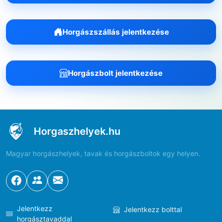
Horgászszállás jelentkezése
Horgászbolt jelentkezése
Horgaszhelyek.hu
Magyar horgászhelyek, tavak és horgászboltok egy helyen.
Jelentkezz
Jelentkezz bolttal
horgásztavaddal