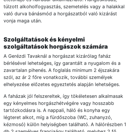
túlzott alkoholfogyasztás, szemetelés vagy a halakkal
való durva bánásmód a horgászatból való kizárást
vonja maga után.
Szolgáltatások és kényelmi
szolgáltatások horgászok számára
A Gerézdi Tavaknál a horgászat kizárólag faház
bérlésével lehetséges, így garantált a nyugalom és a
zavartalan pihenés. A foglalás minimum 2 éjszakára
szól, az ár 2 főre vonatkozik, további személyek
elhelyezése előzetes egyeztetés alapján lehetséges.
A faházak jól felszereltek, így tökéletesen alkalmasak
egy kényelmes horgászhétvégére vagy hosszabb
tartózkodásra is. A nappali, háló és konyha egy
légteret alkot, míg a fürdőszoba (WC, zuhanyzó,
kézmosó) külön helyiségben található. A hálórészben 1
db 2 személyes franciaágy található, melyhez 2 fő