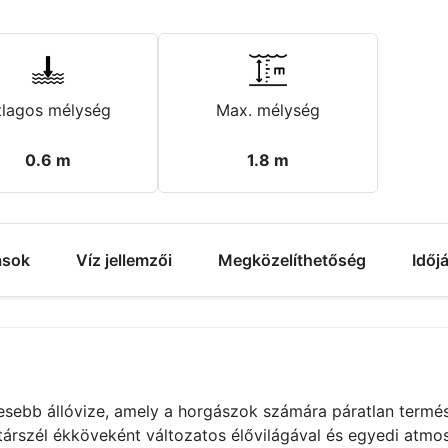
tlagos mélység
Max. mélység
0.6 m
1.8 m
ások
Víz jellemzői
Megközelíthetőség
Időj
sebb állóvize, amely a horgászok számára páratlan termész
atárszél ékköveként változatos élővilágával és egyedi atm