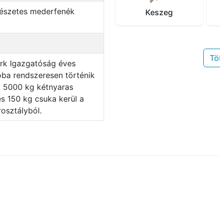
mészetes mederfenék
Keszeg
Tö
óba rendszeresen történik
y 5000 kg kétnyaras
és 150 kg csuka kerül a
rosztályból.