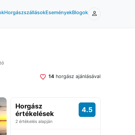
ok
Horgászszállások
Események
Blogok
tó
14
horgász ajánlásával
Horgász
4.5
értékelések
2 értékelés alapján