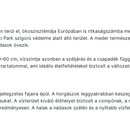
án terül el, ökoszisztémája Európában is ritkaságszámba 
 Park szigorú védelme alatt álló terület. A meder termész
dasok övezik.
0–60 cm, vízszintje azonban a széljárás és a csapadék füg
artalommal, ami ideális életfeltételeket biztosít a változa
jellegzetes fajaira épül. A horgászok leggyakrabban kesze
sukat. A vízterület kiváló élőhelyet biztosít a compónak, 
eredményesen. A halak a nádasok szélén és a nyíltabb vízfe