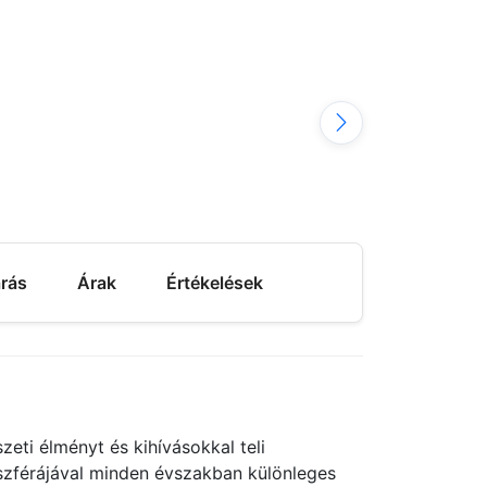
árás
Árak
Értékelések
eti élményt és kihívásokkal teli
oszférájával minden évszakban különleges