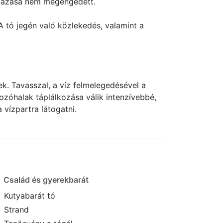
almazása nem megengedett.
A tó jegén való közlekedés, valamint a
k. Tavasszal, a víz felmelegedésével a
zóhalak táplálkozása válik intenzívebbé,
vízpartra látogatni.
Család és gyerekbarát
Kutyabarát tó
Strand