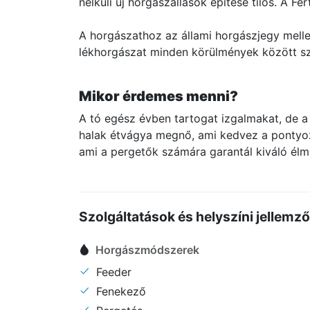
nélküli új horgászállások építése tilos. A
A horgászathoz az állami horgászjegy mellet
lékhorgászat minden körülmények között szi
Mikor érdemes menni?
A tó egész évben tartogat izgalmakat, de a
halak étvágya megnő, ami kedvez a pontyozá
ami a pergetők számára garantál kiváló élmé
Szolgáltatások és helyszíni jellemz
Horgászmódszerek
Feeder
Fenekező