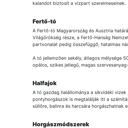
kalandot biztosít a vízpart szerelmeseinek.
Fertő-tó
A Fertő-tó Magyarország és Ausztria határ
Világörökség része, a Fertő-Hanság Nemzeti
partvonalat pedig összefüggő, hatalmas ná
A tó jellemzően sekély, átlagos mélysége 5
opálos, szikes jellegű, magas szervesanyag-t
Halfajok
A tó gazdag halállománya a síkvidéki vizek 
pontyhorgászok is megtalálják itt a számítá
süllőre, balinra és harcsára horgászhatnak 
Horgászmódszerek