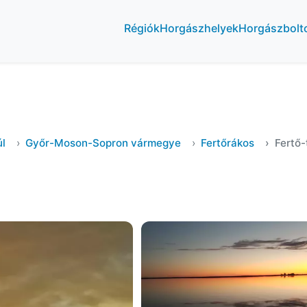
Régiók
Horgászhelyek
Horgászbolt
l
Győr-Moson-Sopron vármegye
Fertőrákos
Fertő-