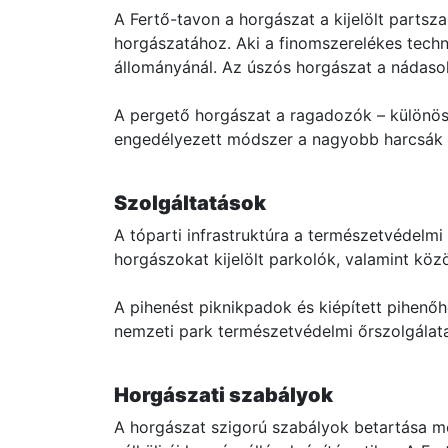
A Fertő-tavon a horgászat a kijelölt partsz
horgászatához. Aki a finomszerelékes techni
állományánál. Az úszós horgászat a nádaso
A pergető horgászat a ragadozók – különös
engedélyezett módszer a nagyobb harcsák 
Szolgáltatások
A tóparti infrastruktúra a természetvédelm
horgászokat kijelölt parkolók, valamint köz
A pihenést piknikpadok és kiépített pihenő
nemzeti park természetvédelmi őrszolgálata 
Horgászati szabályok
A horgászat szigorú szabályok betartása mel