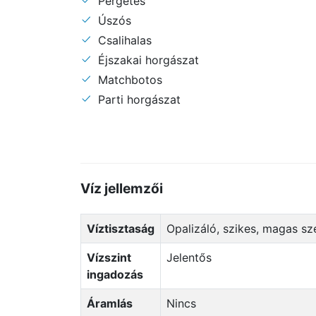
Pergetés
Úszós
Csalihalas
Éjszakai horgászat
Matchbotos
Parti horgászat
Víz jellemzői
Víztisztaság
Opalizáló, szikes, magas 
Vízszint
Jelentős
ingadozás
Áramlás
Nincs