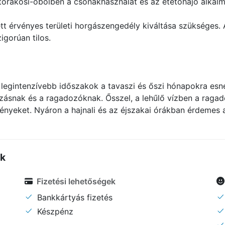
 Fertőrákosi-öbölben a csónakhasználat és az etetőhajó alk
t érvényes területi horgászengedély kiváltása szükséges. 
gorúan tilos.
 legintenzívebb időszakok a tavaszi és őszi hónapokra esne
snak és a ragadozóknak. Ősszel, a lehűlő vízben a ragado
nyeket. Nyáron a hajnali és az éjszakai órákban érdemes a 
ők
Fizetési lehetőségek
Bankkártyás fizetés
Készpénz