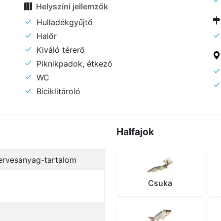
Helyszíni jellemzők
Hulladékgyűjtő
Halőr
Kiváló térerő
Piknikpadok, étkező
WC
Biciklitároló
Halfajok
szervesanyag-tartalom
Csuka