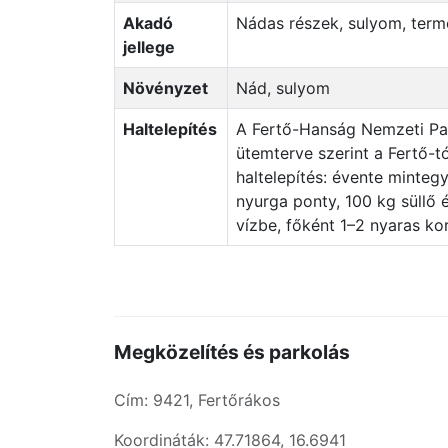
Akadó
Nádas részek, sulyom, ter
jellege
Növényzet
Nád, sulyom
Haltelepítés
A Fertő-Hanság Nemzeti Park Igazgatóság éves
ütemterve szerint a Fertő-t
haltelepítés: évente minteg
nyurga ponty, 100 kg süllő 
vízbe, főként 1–2 nyaras ko
Megközelítés és parkolás
Cím: 9421, Fertőrákos
Koordináták: 47.71864, 16.6941