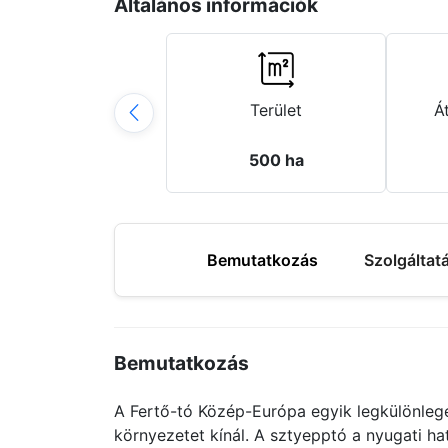
Általános információk
Terület
Á
500 ha
Bemutatkozás
Szolgáltat
Bemutatkozás
A Fertő-tó Közép-Európa egyik legkülönlege
környezetet kínál. A sztyepptó a nyugati h