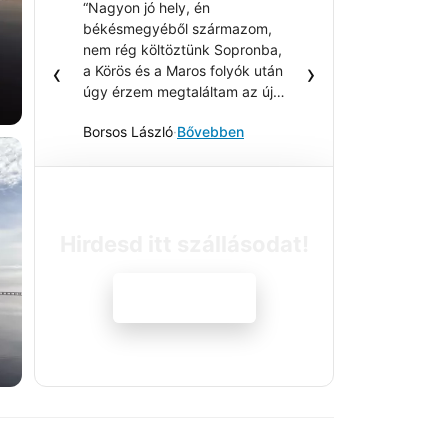
“Nagyon jó hely, én
békésmegyéből származom,
nem rég költöztünk Sopronba,
‹
›
a Körös és a Maros folyók után
úgy érzem megtaláltam az új
kedvenc horgászhelyem, igazi
Borsos László
·
Bővebben
vadregény, az ős-tó !!!”
Hirdesd itt szállásodat!
Jelentkezem