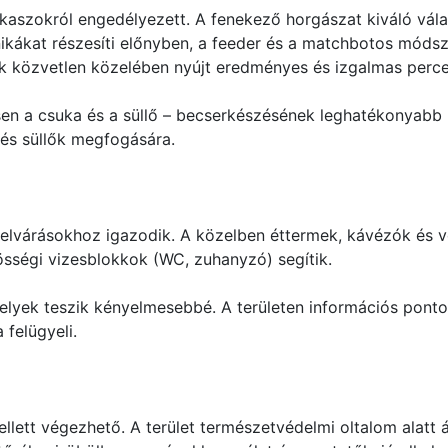
akaszokról engedélyezett. A fenekező horgászat kiváló vála
kákat részesíti előnyben, a feeder és a matchbotos módsze
k közvetlen közelében nyújt eredményes és izgalmas perce
en a csuka és a süllő – becserkészésének leghatékonyabb m
és süllők megfogására.
i elvárásokhoz igazodik. A közelben éttermek, kávézók és v
össégi vizesblokkok (WC, zuhanyzó) segítik.
helyek teszik kényelmesebbé. A területen információs pont
felügyeli.
lett végezhető. A terület természetvédelmi oltalom alatt ál