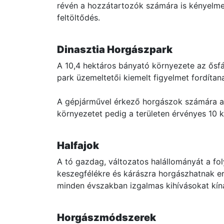
révén a hozzátartozók számára is kényelmes 
feltöltődés.
Dinasztia Horgászpark
A 10,4 hektáros bányató környezete az ősfás
park üzemeltetői kiemelt figyelmet fordítan
A gépjárművel érkező horgászok számára a 
környezetet pedig a területen érvényes 10 
Halfajok
A tó gazdag, változatos halállományát a fol
keszegfélékre és kárászra horgászhatnak er
minden évszakban izgalmas kihívásokat kí
Horgászmódszerek