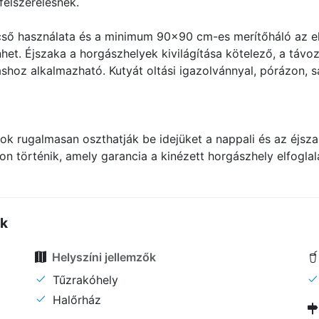
felszerelésnek.
ső használata és a minimum 90x90 cm-es merítőháló az elő
et. Éjszaka a horgászhelyek kivilágítása kötelező, a távoz
hoz alkalmazható. Kutyát oltási igazolvánnyal, pórázon, saj
ok rugalmasan oszthatják be idejüket a nappali és az éjsz
 történik, amely garancia a kinézett horgászhely elfoglal
ők
Helyszíni jellemzők
Tűzrakóhely
Halőrház