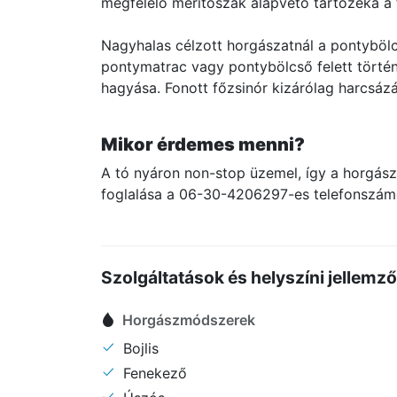
megfelelő merítőszák alapvető tartozéka a 
Nagyhalas célzott horgászatnál a pontybölc
pontymatrac vagy pontybölcső felett történh
hagyása. Fonott főzsinór kizárólag harcsázás
Mikor érdemes menni?
A tó nyáron non-stop üzemel, így a horgász
foglalása a 06-30-4206297-es telefonszámon
Szolgáltatások és helyszíni jellemz
Horgászmódszerek
Bojlis
Fenekező