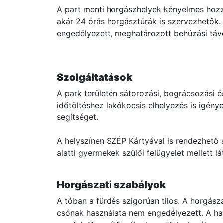
A part menti horgászhelyek kényelmes hozzáf
akár 24 órás horgásztúrák is szervezhetők. 
engedélyezett, meghatározott behúzási táv
Szolgáltatások
A park területén sátorozási, bográcsozási é
időtöltéshez lakókocsis elhelyezés is igén
segítséget.
A helyszínen SZÉP Kártyával is rendezhető a 
alatti gyermekek szülői felügyelet mellett l
Horgászati szabályok
A tóban a fürdés szigorúan tilos. A horgász
csónak használata nem engedélyezett. A ha