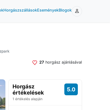
ok
Horgászszállások
Események
Blogok
zpark
27
horgász ajánlásával
Horgász
5.0
értékelések
1 értékelés alapján