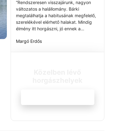
“Rendszeresen visszajárunk, nagyon
változatos a halállomány. Bárki
megtalálhatja a habitusának megfelelő,
szerelékével elérhető halakat. Mindig
élmény itt horgászni, jó ennek a
közösségnek a tagjaként ténykedni. A
Margó Erdős
fejlődés folyamatos.”
Közelben lévő
horgászhelyek
Megnézem a szállásokat