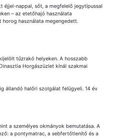
éjjel-nappal, sőt, a megfelelő jegytípussal
eken – az etetőhajó használata
t horog használata megengedett.
kijelölt tűzrakó helyeken. A hosszabb
Dinasztia Horgászüzlet kínál szakmai
 állandó halőri szolgálat felügyeli. 14 év
alamint a személyes okmányok bemutatása. A
ő: a pontymatrac, a sebfertőtlenítő és a