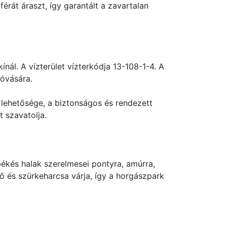
rát áraszt, így garantált a zavartalan
ál. A vízterület vízterkódja 13-108-1-4. A
góvására.
lehetősége, a biztonságos és rendezett
 szavatolja.
békés halak szerelmesei pontyra, amúrra,
ő és szürkeharcsa várja, így a horgászpark