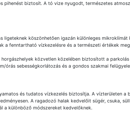
pihenést biztosít. A tó vize nyugodt, természetes atmoszfé
 ligeteknek köszönhetően igazán különleges mikroklímát kín
ak a fenntartható vízkezelésre és a természeti értékek me
horgászhelyek közvetlen közelében biztosított a parkolás 
km/órás sebességkorlátozás és a gondos szakmai felügyelet
yamatos és tudatos vízkezelés biztosítja. A vízterületen a 
edményesen. A ragadozó halak kedvelőit sügér, csuka, süll
nál a különböző módszereket kedvelőknek.