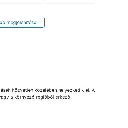
bb megjelenítése
ések közvetlen közelében helyezkedik el. A
 vagy a környező régióból érkező