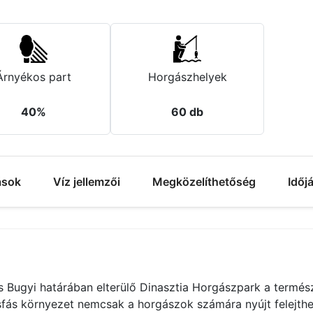
Árnyékos part
Horgászhelyek
40%
60 db
ások
Víz jellemzői
Megközelíthetőség
Időj
 Bugyi határában elterülő Dinasztia Horgászpark a termész
sfás környezet nemcsak a horgászok számára nyújt felejthet