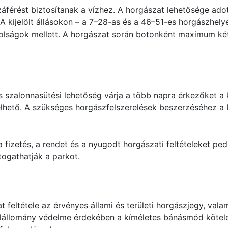
érést biztosítanak a vízhez. A horgászat lehetősége adott 
A kijelölt állásokon – a 7–28-as és a 46–51-es horgászhely
olságok mellett. A horgászat során botonként maximum ké
s szalonnasütési lehetőség várja a több napra érkezőket a 
yelhető. A szükséges horgászfelszerelések beszerzéséhez a 
fizetés, a rendet és a nyugodt horgászati feltételeket pedig
átogathatják a parkot.
at feltétele az érvényes állami és területi horgászjegy, v
lállomány védelme érdekében a kíméletes bánásmód kötelez