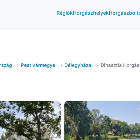
Régiók
Horgászhelyek
Horgászbolt
rszág
Pest vármegye
Délegyháza
Dinasztia Horgás