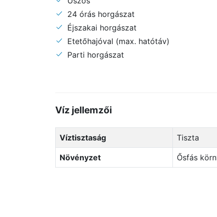
Úszós
24 órás horgászat
Éjszakai horgászat
Etetőhajóval (max. hatótáv)
Parti horgászat
Víz jellemzői
Víztisztaság
Tiszta
Növényzet
Ősfás kör