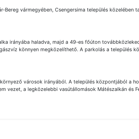
-Bereg vármegyében, Csengersima település közelében tal
lka irányába haladva, majd a 49-es főúton továbbközleked
orgászvíz könnyen megközelíthető. A parkolás a település k
környező városok irányából. A település központjából a h
nem vezet, a legközelebbi vasútállomások Mátészalkán és 