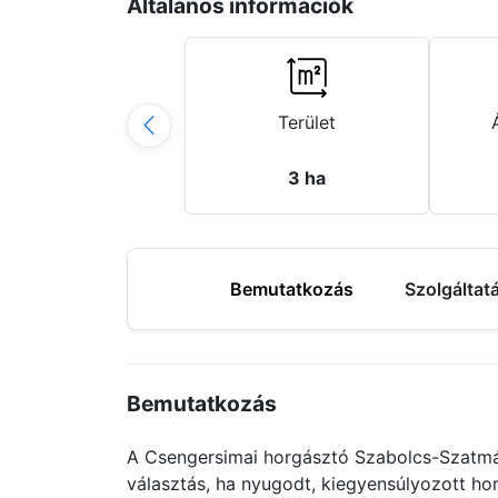
Általános információk
Terület
3 ha
Bemutatkozás
Szolgáltat
Bemutatkozás
A Csengersimai horgásztó Szabolcs-Szatmár
választás, ha nyugodt, kiegyensúlyozott h