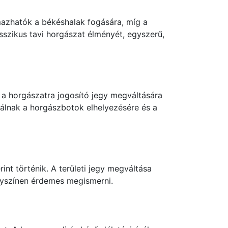
azhatók a békéshalak fogására, míg a
asszikus tavi horgászat élményét, egyszerű,
 a horgászatra jogosító jegy megváltására
ínálnak a horgászbotok elhelyezésére és a
nt történik. A területi jegy megváltása
elyszínen érdemes megismerni.