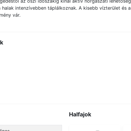
edéstől az őszi időszakig kínál aktív horgászati lehetősége
halak intenzívebben táplálkoznak. A kisebb vízterület és 
mény vár.
ők
Halfajok