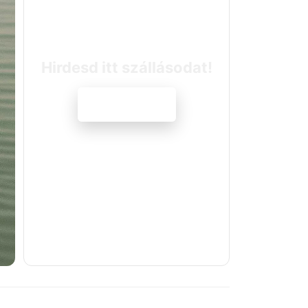
Hirdesd itt szállásodat!
Jelentkezem