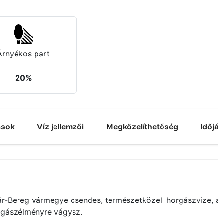
Árnyékos part
20%
ások
Víz jellemzői
Megközelíthetőség
Időj
-Bereg vármegye csendes, természetközeli horgászvize, am
orgászélményre vágysz.