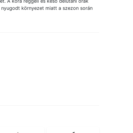
t. A kora reggeli és késő délutáni órák
a nyugodt környezet miatt a szezon során