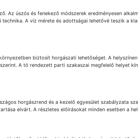
emző. Az úszós és fenekező módszerek eredményesen alkalm
 technika. A víz mérete és adottságai lehetővé teszik a kl
örnyezetben biztosít horgászati lehetőséget. A helyszínen
szerint. A tó rendezett parti szakaszai megfelelő helyet k
zágos horgászrend és a kezelő egyesület szabályzata szeri
tartása elvárt. A részletes előírásokat minden esetben a h