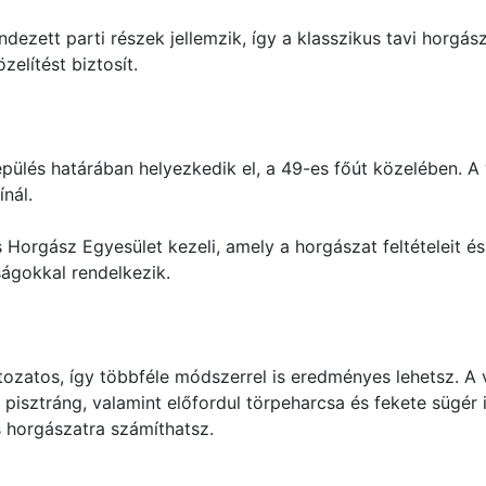
dezett parti részek jellemzik, így a klasszikus tavi horgász
elítést biztosít.
ülés határában helyezkedik el, a 49-es főút közelében. A v
nál.
Horgász Egyesület kezeli, amely a horgászat feltételeit és 
ságokkal rendelkezik.
ozatos, így többféle módszerrel is eredményes lehetsz. A 
és pisztráng, valamint előfordul törpeharcsa és fekete sügé
 horgászatra számíthatsz.