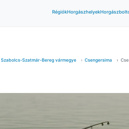
Régiók
Horgászhelyek
Horgászbolt
Szabolcs-Szatmár-Bereg vármegye
Csengersima
Cse