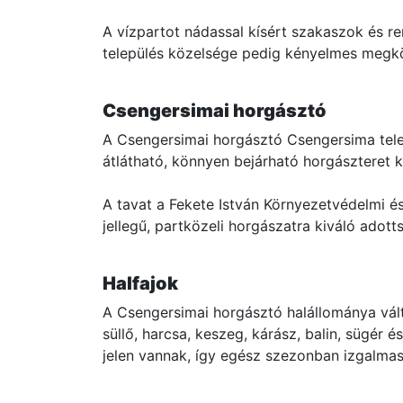
A vízpartot nádassal kísért szakaszok és ren
település közelsége pedig kényelmes megköz
Csengersimai horgásztó
A Csengersimai horgásztó Csengersima telep
átlátható, könnyen bejárható horgászteret kí
A tavat a Fekete István Környezetvédelmi és 
jellegű, partközeli horgászatra kiváló adott
Halfajok
A Csengersimai horgásztó halállománya vált
süllő, harcsa, keszeg, kárász, balin, sügér 
jelen vannak, így egész szezonban izgalmas