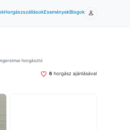
ok
Horgászszállások
Események
Blogok
ngersimai horgásztó
6
horgász ajánlásával