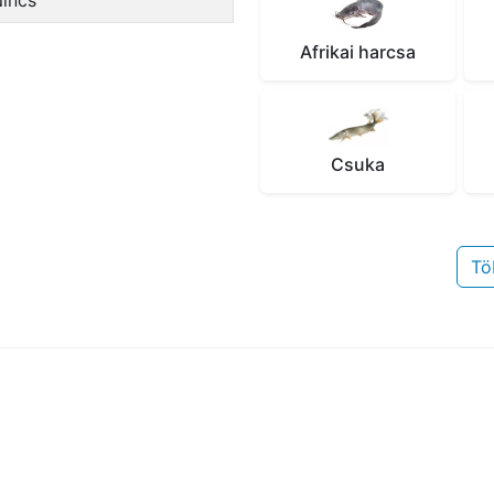
Nincs
Afrikai harcsa
Csuka
Tö