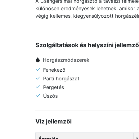
A Csengersimai horgásztó a tavaszi felmeleg
különösen eredményesek lehetnek, amikor a 
végig kellemes, kiegyensúlyozott horgászél
Szolgáltatások és helyszíni jellemz
Horgászmódszerek
Fenekező
Parti horgászat
Pergetés
Úszós
Víz jellemzői