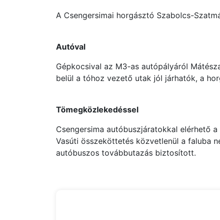
A Csengersimai horgásztó Szabolcs-Szatmár
Autóval
Gépkocsival az M3-as autópályáról Mátésza
belül a tóhoz vezető utak jól járhatók, a h
Tömegközlekedéssel
Csengersima autóbuszjáratokkal elérhető a 
Vasúti összeköttetés közvetlenül a faluba 
autóbuszos továbbutazás biztosított.