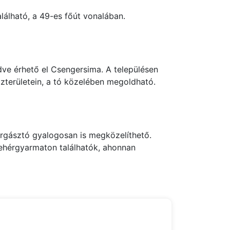
álható, a 49-es főút vonalában.
ve érhető el Csengersima. A településen
özterületein, a tó közelében megoldható.
orgásztó gyalogosan is megközelíthető.
Fehérgyarmaton találhatók, ahonnan