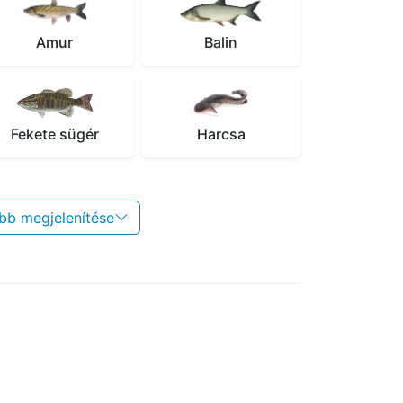
Amur
Balin
Fekete sügér
Harcsa
bb megjelenítése