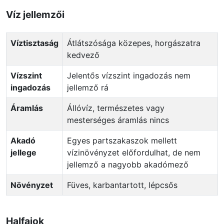
Víz jellemzői
Víztisztaság
Átlátszósága közepes, horgászatra
kedvező
Vízszint
Jelentős vízszint ingadozás nem
ingadozás
jellemző rá
Áramlás
Állóvíz, természetes vagy
mesterséges áramlás nincs
Akadó
Egyes partszakaszok mellett
jellege
vízinövényzet előfordulhat, de nem
jellemző a nagyobb akadómező
Növényzet
Füves, karbantartott, lépcsős
Halfajok