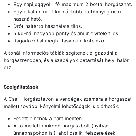
Egy napijeggyel 1 fő maximum 2 bottal horgászhat.
Egy alkalommal 1 kg-nál több etetőanyag nem
használható.
Drót haltartó használata tilos.
5 kg-nál nagyobb ponty és amur elvitele tilos.
Ragadozóhal megtartása nem kötelező.
A tónál információs táblák segítenek eligazodni a
horgászrendben, és a szabályok betartását helyi halőr
őrzi.
Szolgáltatások
A Csali Horgásztavon a vendégek számára a horgászat
mellett további kényelmi lehetőségek is elérhetők:
Fedett pihenők a part mentén.
A tó mellett működő horgászbolt (nyitva:
ünnepnapokon is!), ahol csalik, felszerelések,