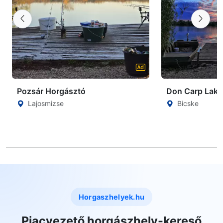
Pozsár Horgásztó
Don Carp Lake
Lajosmizse
Bicske
Horgaszhelyek.hu
Piacvezető horgászhely-kereső