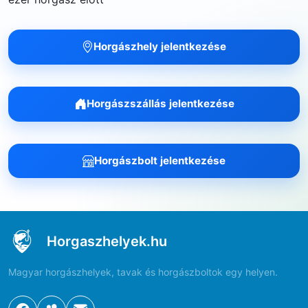
Horgászhely jelentkezése
Horgászszállás jelentkezése
Horgászbolt jelentkezése
Horgaszhelyek.hu
Magyar horgászhelyek, tavak és horgászboltok egy helyen.