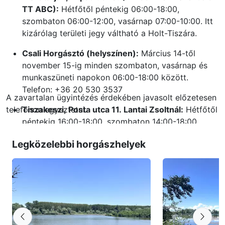
TT ABC):
Hétfőtől péntekig 06:00-18:00,
szombaton 06:00-12:00, vasárnap 07:00-10:00. Itt
kizárólag területi jegy váltható a Holt-Tiszára.
Csali Horgásztó (helyszínen):
Március 14-től
november 15-ig minden szombaton, vasárnap és
munkaszüneti napokon 06:00-18:00 között.
Telefon: +36 20 530 3537
A zavartalan ügyintézés érdekében javasolt előzetesen
telefonon egyeztetni.
Tiszakeszi, Posta utca 11. Lantai Zsoltnál:
Hétfőtől
péntekig 16:00-18:00, szombaton 14:00-18:00.
Telefon: +36 70 324 0992
Legközelebbi horgászhelyek