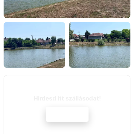
+8 fotó
Hirdesd itt szállásodat!
Jelentkezem