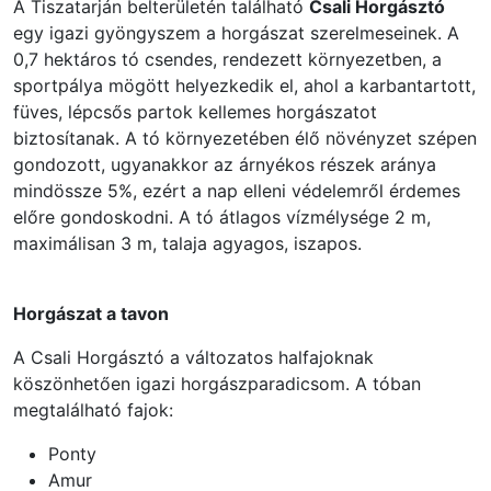
A Tiszatarján belterületén található
Csali Horgásztó
egy igazi gyöngyszem a horgászat szerelmeseinek. A
0,7 hektáros tó csendes, rendezett környezetben, a
sportpálya mögött helyezkedik el, ahol a karbantartott,
füves, lépcsős partok kellemes horgászatot
biztosítanak. A tó környezetében élő növényzet szépen
gondozott, ugyanakkor az árnyékos részek aránya
mindössze 5%, ezért a nap elleni védelemről érdemes
előre gondoskodni. A tó átlagos vízmélysége 2 m,
maximálisan 3 m, talaja agyagos, iszapos.
Horgászat a tavon
A Csali Horgásztó a változatos halfajoknak
köszönhetően igazi horgászparadicsom. A tóban
megtalálható fajok:
Ponty
Amur