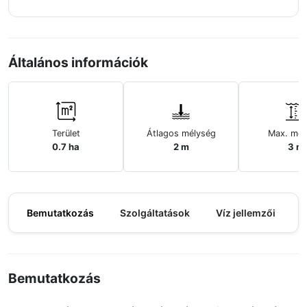
Általános információk
Terület
Átlagos mélység
Max. mél
0.7 ha
2 m
3 m
Bemutatkozás
Szolgáltatások
Víz jellemzői
M
Bemutatkozás