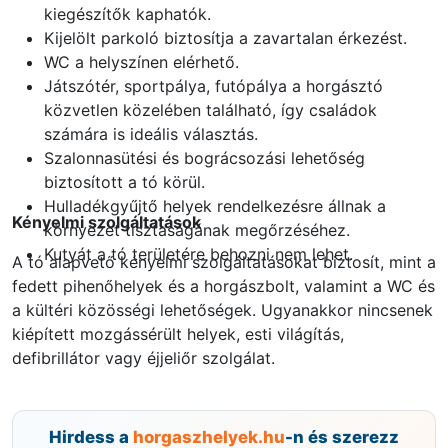
kiegészítők kaphatók.
Kijelölt parkoló biztosítja a zavartalan érkezést.
WC a helyszínen elérhető.
Játszótér, sportpálya, futópálya a horgásztó
közvetlen közelében található, így családok
számára is ideális választás.
Szalonnasütési és bográcsozási lehetőség
biztosított a tó körül.
Hulladékgyűjtő helyek rendelkezésre állnak a
Kényelmi szolgáltatások
környezet tisztaságának megőrzéséhez.
Kutyát a tó területére behozni nem lehet.
A tó alapvető kényelmi szolgáltatásokat biztosít, mint a
fedett pihenőhelyek és a horgászbolt, valamint a WC és
a kültéri közösségi lehetőségek. Ugyanakkor nincsenek
kiépített mozgássérült helyek, esti világítás,
defibrillátor vagy éjjeliőr szolgálat.
Hirdess a
horgaszhelyek.hu
-n és szerezz