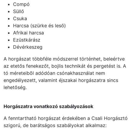
Compó
Süllő
Csuka
Harcsa (szürke és leső)
Afrikai harcsa
Ezüstkárász
Dévérkeszeg
A horgászat többféle módszerrel történhet, beleértve
az etetős fenekezőt, bojlis technikát és pergetést is. A
tó méreteibõl adódóan csónakhasználat nem
engedélyezett, valamint éjszakai horgászatra sincs
lehetőség.
Horgászatra vonatkozó szabályozások
A fenntartható horgászat érdekében a Csali Horgásztó
szigorú, de barátságos szabályokat alkalmaz: