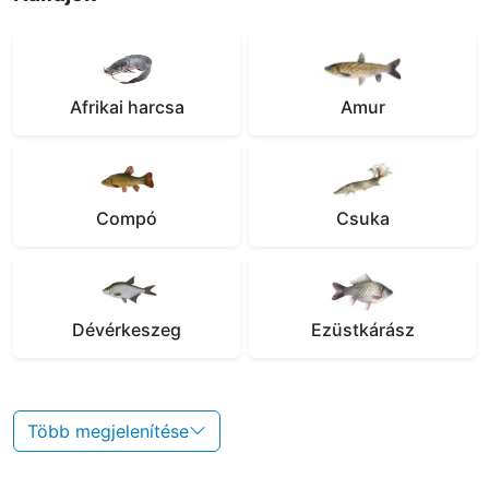
Afrikai harcsa
Amur
Compó
Csuka
Dévérkeszeg
Ezüstkárász
Több megjelenítése