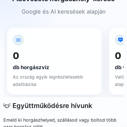
Google és AI keresések alapján
0
0
db horgászvíz
db v
Az ország egyik legrészletesebb
Valós
adatbázisa
alapj
Együttműködésre hívunk
Emeld ki horgászhelyed, szállásod vagy boltod több
ezer horgász előtt