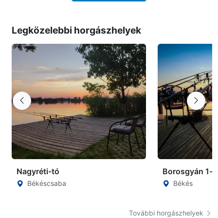
Legközelebbi horgászhelyek
Nagyréti-tó
Borosgyán 1-e
Békéscsaba
Békés
További horgászhelyek