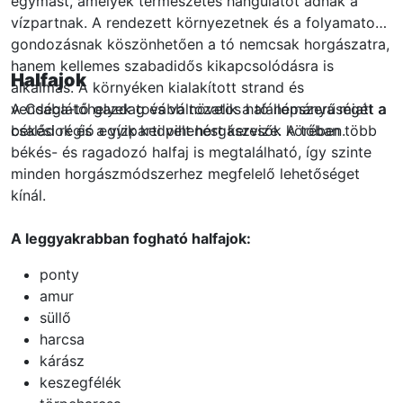
egymást, amelyek természetes hangulatot adnak a
vízpartnak. A rendezett környezetnek és a folyamatos
gondozásnak köszönhetően a tó nemcsak horgászatra,
hanem kellemes szabadidős kikapcsolódásra is
Halfajok
alkalmas. A környéken kialakított strand és
vendéglátóhelyek tovább növelik a tó népszerűségét a
A Csaba-tó gazdag és változatos halállománya miatt a
családok és a vízparti pihenést keresők körében.
békési régió egyik kedvelt horgászvize. A tóban több
békés- és ragadozó halfaj is megtalálható, így szinte
minden horgászmódszerhez megfelelő lehetőséget
kínál.
A leggyakrabban fogható halfajok:
ponty
amur
süllő
harcsa
kárász
keszegfélék