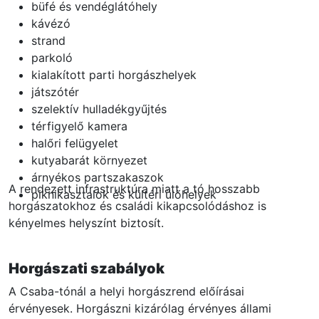
büfé és vendéglátóhely
kávézó
strand
parkoló
kialakított parti horgászhelyek
játszótér
szelektív hulladékgyűjtés
térfigyelő kamera
halőri felügyelet
kutyabarát környezet
árnyékos partszakaszok
A rendezett infrastruktúra miatt a tó hosszabb
piknikasztalok és kültéri ülőhelyek
horgászatokhoz és családi kikapcsolódáshoz is
kényelmes helyszínt biztosít.
Horgászati szabályok
A Csaba-tónál a helyi horgászrend előírásai
érvényesek. Horgászni kizárólag érvényes állami