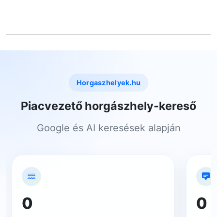
Horgaszhelyek.hu
Piacvezető horgászhely-kereső
Google és AI keresések alapján
0
0