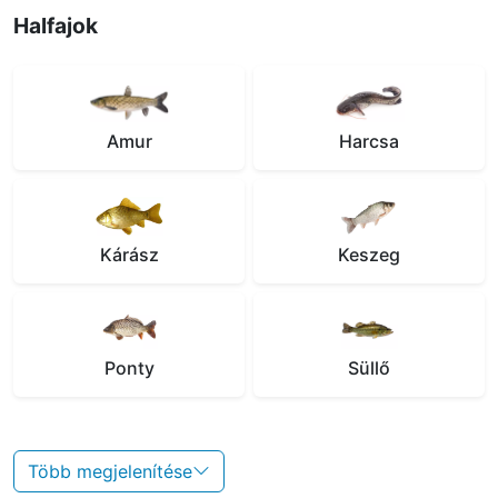
Halfajok
Amur
Harcsa
Kárász
Keszeg
Ponty
Süllő
Több megjelenítése