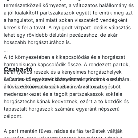
természetközeli környezet, a változatos halállomány és
a jól kialakított partszakaszok együtt teremtik meg azt
a hangulatot, ami miatt sokan visszatérő vendégként
keresik fel a tavat. A nyugodt vízpart ideális választás
lehet egy rövidebb délutáni pecázáshoz, de akár
hosszabb horgásztúrához is.
A tó környezetében a kikapcsolódás és a horgászat
harmonikusan kapcsolódik össze. A rendezett partok,
Csaba-tó
az árnyékos részek és a kényelmes horgászhelyek
kellemes környezetet biztosítanak mindazok számára,
A Csaba-tó egy kavicsbányászat nyomán kialakult
akik szeretnének kiszakadni a városi nyüzsgésből.
állóvíz Békéscsaba déli részén. A változatos
mederszerkezet és a tagolt partszakaszok sokféle
horgásztechnikának kedveznek, ezért a tó kezdők és
tapasztalt horgászok számára egyaránt népszerű
célpont.
A part mentén füves, nádas és fás területek váltják