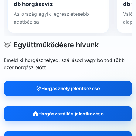
db horgászvíz
db v
Az ország egyik legrészletesebb
Valós
adatbázisa
alapj
Együttműködésre hívunk
Emeld ki horgászhelyed, szállásod vagy boltod több
ezer horgász előtt
Horgászhely jelentkezése
Horgászszállás jelentkezése