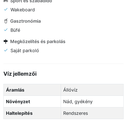
Sport és szabadidő
Wakeboard
Gasztronómia
Büfé
Megközelítés és parkolás
Saját parkoló
Víz jellemzői
Áramlás
Állóvíz
Növényzet
Nád, gyékény
Haltelepítés
Rendszeres