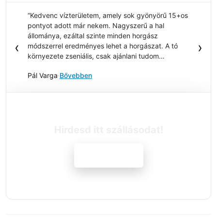
“Kedvenc vízterületem, amely sok gyönyörű 15+os
pontyot adott már nekem. Nagyszerű a hal
állománya, ezáltal szinte minden horgász
‹
›
módszerrel eredményes lehet a horgászat. A tó
környezete zseniális, csak ajánlani tudom
mindenkinek.”
Pál Varga
·
Bővebben
Hirdesd itt szállásodat!
Jelentkezem