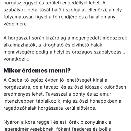
horgászjeggyel és területi engedéllyel lehet. A
szabályok betartását halőri szolgálat ellenőrzi, amely
folyamatosan figyel a tó rendjére és a halállomány
védelmére.
A horgászat során kizárólag a megengedett módszerek
alkalmazhatók, a kifogható és elvihető halak
mennyiségére pedig a helyi és országos szabályozás
vonatkozik.
Mikor érdemes menni?
A Csaba-tó egész évben jó lehetőséget kínál a
horgászatra, de a tavaszi és az őszi időszak különösen
eredményes lehet. Tavasszal a ponty és az amur
intenzívebben táplálkozik, míg az őszi hónapokban a
ragadozóhalak horgászata kerül előtérbe.
Nyáron a kora reggeli és esti órák bizonyulnak a
legeredményesebbnek, főként feederes és bojlis