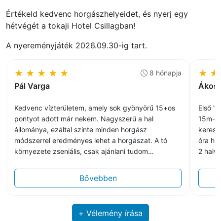
Értékeld kedvenc horgászhelyeidet, és nyerj egy
hétvégét a tokaji Hotel Csillagban!
A nyereményjáték 2026.09.30-ig tart.
★
★
★
★
★
★
★
8 hónapja
Pál Varga
Ákos 
Kedvenc vízterületem, amely sok gyönyörű 15+os
Első "
pontyot adott már nekem. Nagyszerű a hal
15m-re
állománya, ezáltal szinte minden horgász
kereső
módszerrel eredményes lehet a horgászat. A tó
óra hos
környezete zseniális, csak ajánlani tudom
2 halv
mindenkinek.
közöss
Bővebben
+ Vélemény írása