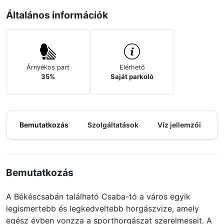
Általános információk
Árnyékos part
Elérhető
35%
Saját parkoló
Bemutatkozás
Szolgáltatások
Víz jellemzői
M
Bemutatkozás
A Békéscsabán található Csaba-tó a város egyik
legismertebb és legkedveltebb horgászvize, amely
egész évben vonzza a sporthorgászat szerelmeseit. A