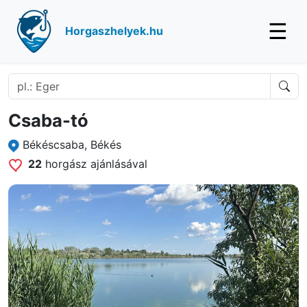
☰
Horgaszhelyek.hu
Csaba-tó
Békéscsaba, Békés
22
horgász ajánlásával