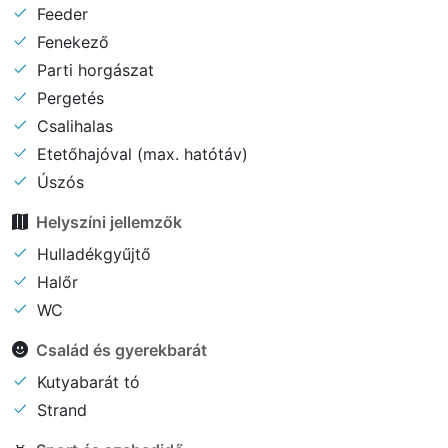
Feeder
Fenekező
Parti horgászat
Pergetés
Csalihalas
Etetőhajóval (max. hatótáv)
Úszós
Helyszíni jellemzők
Hulladékgyűjtő
Halőr
WC
Család és gyerekbarát
Kutyabarát tó
Strand