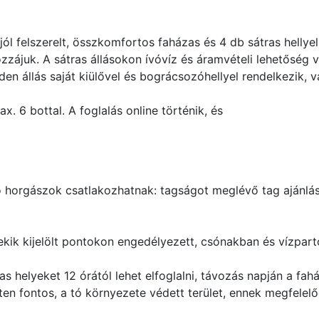
jól felszerelt, összkomfortos faházas és 4 db sátras hellye
zzájuk. A sátras állásokon ívóvíz és áramvételi lehetőség v
inden állás saját kiülővel és bográcsozóhellyel rendelkezik, 
. 6 bottal. A foglalás online történik, és
ő horgászok csatlakozhatnak: tagságot meglévő tag ajánlás
ekik kijelölt pontokon engedélyezett, csónakban és vízparto
s helyeket 12 órától lehet elfoglalni, távozás napján a fahá
n fontos, a tó környezete védett terület, ennek megfelelően