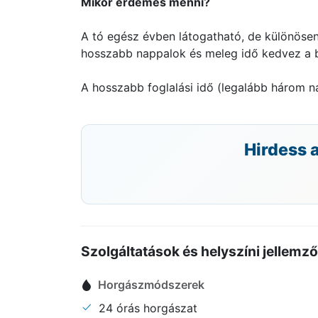
Mikor érdemes menni?
A tó egész évben látogatható, de különösen a
hosszabb nappalok és meleg idő kedvez a bo
A hosszabb foglalási idő (legalább három nap
Hirdess 
Szolgáltatások és helyszíni jellemz
Horgászmódszerek
24 órás horgászat