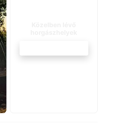
Közelben lévő
horgászhelyek
Megnézem a szállásokat