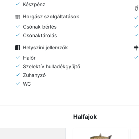
Készpénz
Horgász szolgáltatások
Csónak bérlés
Csónaktárolás
Helyszíni jellemzők
Halőr
Szelektív hulladékgyűjtő
Zuhanyzó
WC
Halfajok