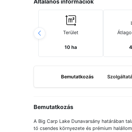
Általános információk
Terület
Átlago
10 ha
4
Bemutatkozás
Szolgáltat
Bemutatkozás
A Big Carp Lake Dunavarsány határában talá
tó csendes környezete és prémium halállom