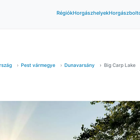
Régiók
Horgászhelyek
Horgászbolt
rszág
Pest vármegye
Dunavarsány
Big Carp Lake