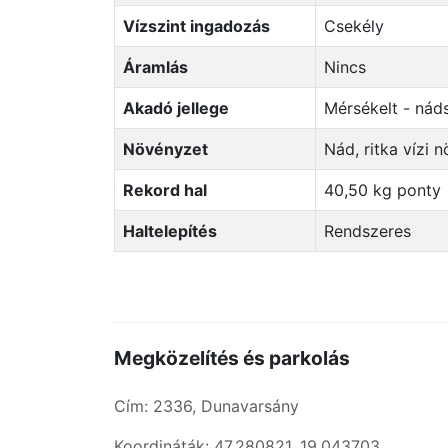
Vízszint ingadozás
Csekély
Áramlás
Nincs
Akadó jellege
Mérsékelt - ná
Növényzet
Nád, ritka vízi
Rekord hal
40,50 kg ponty
Haltelepítés
Rendszeres
Megközelítés és parkolás
Cím: 2336, Dunavarsány
Koordináták: 47.280821, 19.043703