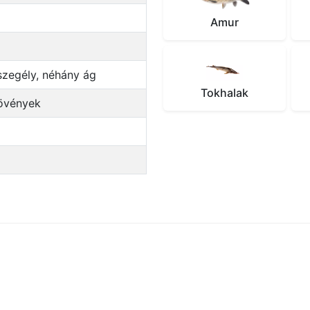
Amur
dszegély, néhány ág
Tokhalak
 növények