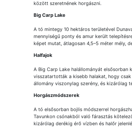
között szeretnének horgászni.
Big Carp Lake
A tó mintegy 10 hektáros területével Dunav
mennyiségű ponty és amur került telepítésre
képet mutat, átlagosan 4,5–5 méter mély, d
Halfajok
A Big Carp Lake halállományát elsősorban k
visszatartották a kisebb halakat, hogy csak
állomány viszonylag szerény, és kizárólag t
Horgászmódszerek
A tó elsősorban bojlis módszerrel horgászh
Tavunkon csónakból való fárasztás kötelező
kizárólag derékig érő vízben és halőr jelenl