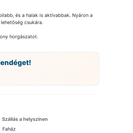
bilabb, és a halak is aktívabbak. Nyáron a
 lehetőség csukára.
kony horgászatot.
vendéget!
Szállás a helyszínen
Faház