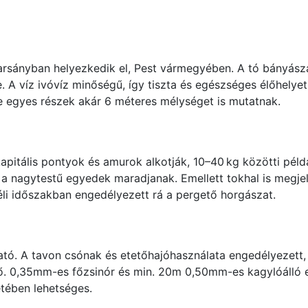
arsányban helyezkedik el, Pest vármegyében. A tó bányásza
. A víz ivóvíz minőségű, így tiszta és egészséges élőhelyet
e egyes részek akár 6 méteres mélységet is mutatnak.
apitális pontyok és amurok alkotják, 10–40 kg közötti péld
 a nagytestű egyedek maradjanak. Emellett tokhal is megjel
éli időszakban engedélyezett rá a pergető horgászat.
ató. A tavon csónak és etetőhajóhasználata engedélyezett, 
. 0,35mm-es főzsinór és min. 20m 0,50mm-es kagylóálló elő
étében lehetséges.