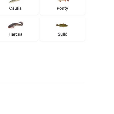
Csuka
Ponty
Harcsa
Süllő