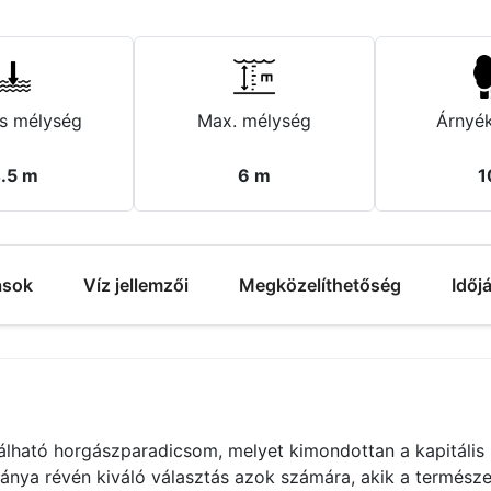
s mélység
Max. mélység
Árnyék
.5 m
6 m
1
ások
Víz jellemzői
Megközelíthetőség
Időj
lható horgászparadicsom, melyet kimondottan a kapitális 
ánya révén kiváló választás azok számára, akik a termés