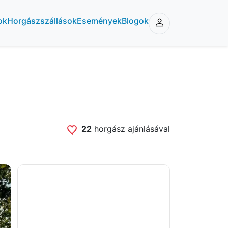
ok
Horgászszállások
Események
Blogok
22
horgász ajánlásával