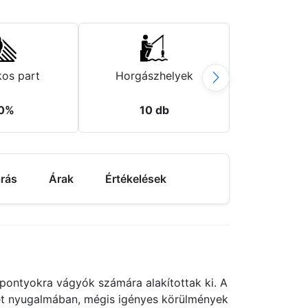
os part
Horgászhelyek
0%
10 db
árás
Árak
Értékelések
pontyokra vágyók számára alakítottak ki. A
zet nyugalmában, mégis igényes körülmények