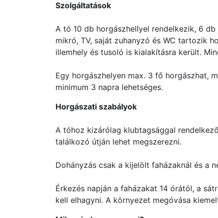
Szolgáltatások
A tó 10 db horgászhellyel rendelkezik, 6 db 
mikró, TV, saját zuhanyzó és WC tartozik ho
illemhely és tusoló is kialakításra került. M
Egy horgászhelyen max. 3 fő horgászhat, max
minimum 3 napra lehetséges.
Horgászati szabályok
A tóhoz kizárólag klubtagsággal rendelkez
találkozó útján lehet megszerezni.
Dohányzás csak a kijelölt faházaknál és a n
Érkezés napján a faházakat 14 órától, a sátra
kell elhagyni. A környezet megóvása kiemelte