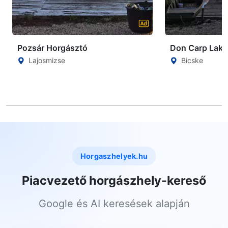
Pozsár Horgásztó
Don Carp Lake
Lajosmizse
Bicske
Horgaszhelyek.hu
Piacvezető horgászhely-kereső
Google és AI keresések alapján