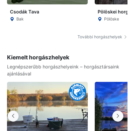
Csodák Tava
Pölöskei horg
Bak
Pölöske
További horgászhelyek
Kiemelt horgászhelyek
Legnépszerűbb horgászhelyeink – horgásztársaink
ajánlásával