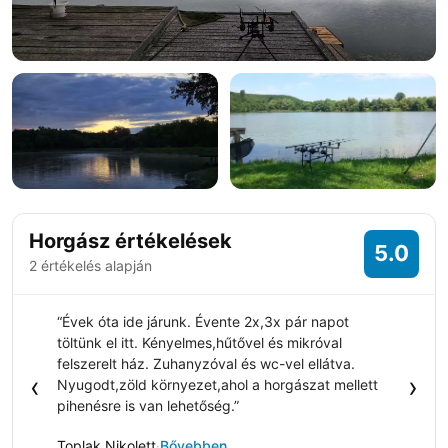
Horgász értékelések
5.0
2 értékelés alapján
“Évek óta ide járunk. Évente 2x,3x pár napot
töltünk el itt. Kényelmes,hűtővel és mikróval
felszerelt ház. Zuhanyzóval és wc-vel ellátva.
‹
›
Nyugodt,zöld környezet,ahol a horgászat mellett
pihenésre is van lehetőség.”
Toplak Nikolett
·
Bővebben