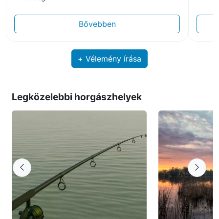
Bővebben
+ Vélemény írása
Legközelebbi horgászhelyek