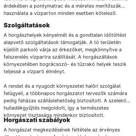
érdekében a pontymatrac és a méretes merítőszák
használata a vízparton minden esetben kötelező.
Szolgáltatások
A horgászhelyek kényelmét és a gondtalan időtöltést
alapvető szolgáltatások támogatják. A tó területén
kijelölt parkoló várja az érkezőket, megkönnyítve a
felszerelés vízpartra szállítását. A horgászállások
környezetében bográcsozó- és tűzrakó helyek teszik
teljessé a vízparti élményt.
A rendet és a nyugodt környezetet halőri szolgálat
felügyeli, a többnapos horgászatot tervezők számára
pedig faházas szálláslehetőség biztosított. A szelektív
hulladékgyűjtés megoldott, így a természetes
környezet tisztasága mindenkor biztosított.
Horgászati szabályok
A horgászat megkezdésének feltétele az érvényes