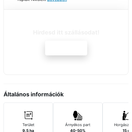
Hirdesd itt szállásodat!
Jelentkezem
Általános információk
Terület
Árnyékos part
Horgászh
9.5 ha
40-50%
15 d