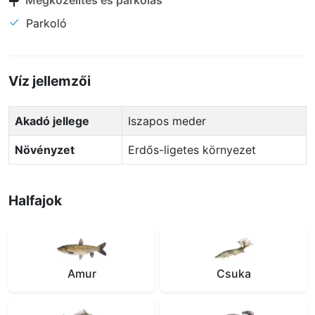
Megközelítés és parkolás
Parkoló
Víz jellemzői
Akadó jellege
Iszapos meder
Növényzet
Erdős-ligetes környezet
Halfajok
Amur
Csuka