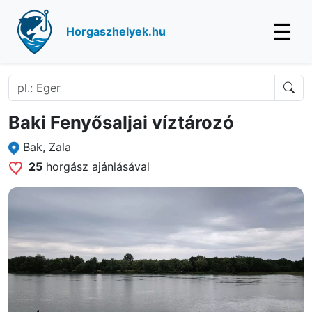
☰
Horgaszhelyek.hu
Baki Fenyősaljai víztározó
Bak, Zala
25
horgász ajánlásával