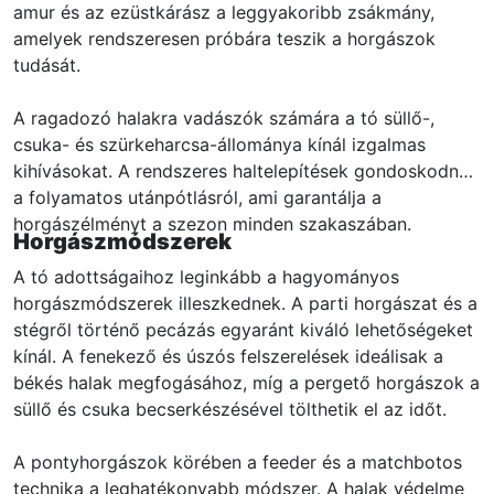
amur és az ezüstkárász a leggyakoribb zsákmány,
amelyek rendszeresen próbára teszik a horgászok
tudását.
A ragadozó halakra vadászók számára a tó süllő-,
csuka- és szürkeharcsa-állománya kínál izgalmas
kihívásokat. A rendszeres haltelepítések gondoskodnak
a folyamatos utánpótlásról, ami garantálja a
horgászélményt a szezon minden szakaszában.
Horgászmódszerek
A tó adottságaihoz leginkább a hagyományos
horgászmódszerek illeszkednek. A parti horgászat és a
stégről történő pecázás egyaránt kiváló lehetőségeket
kínál. A fenekező és úszós felszerelések ideálisak a
békés halak megfogásához, míg a pergető horgászok a
süllő és csuka becserkészésével tölthetik el az időt.
A pontyhorgászok körében a feeder és a matchbotos
technika a leghatékonyabb módszer. A halak védelme