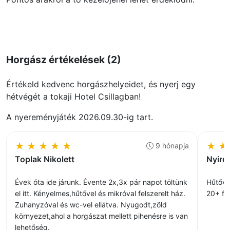
Horgász értékelések (2)
Értékeld kedvenc horgászhelyeidet, és nyerj egy
hétvégét a tokaji Hotel Csillagban!
A nyereményjáték 2026.09.30-ig tart.
★
★
★
★
★
★
★
9 hónapja
Toplak Nikolett
Nyirő
Évek óta ide járunk. Évente 2x,3x pár napot töltünk
Hűtőve
el itt. Kényelmes,hűtővel és mikróval felszerelt ház.
20+ fe
Zuhanyzóval és wc-vel ellátva. Nyugodt,zöld
környezet,ahol a horgászat mellett pihenésre is van
lehetőség.