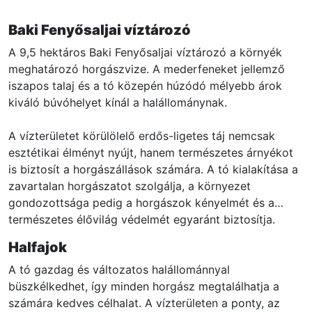
Baki Fenyősaljai víztározó
A 9,5 hektáros Baki Fenyősaljai víztározó a környék
meghatározó horgászvize. A mederfeneket jellemző
iszapos talaj és a tó közepén húzódó mélyebb árok
kiváló búvóhelyet kínál a halállománynak.
A vízterületet körülölelő erdős-ligetes táj nemcsak
esztétikai élményt nyújt, hanem természetes árnyékot
is biztosít a horgászállások számára. A tó kialakítása a
zavartalan horgászatot szolgálja, a környezet
gondozottsága pedig a horgászok kényelmét és a
természetes élővilág védelmét egyaránt biztosítja.
Halfajok
A tó gazdag és változatos halállománnyal
büszkélkedhet, így minden horgász megtalálhatja a
számára kedves célhalat. A vízterületen a ponty, az