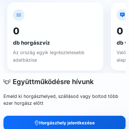
0
0
db horgászvíz
db v
Az ország egyik legrészletesebb
Valós
adatbázisa
alapj
Együttműködésre hívunk
Emeld ki horgászhelyed, szállásod vagy boltod több
ezer horgász előtt
Horgászhely jelentkezése