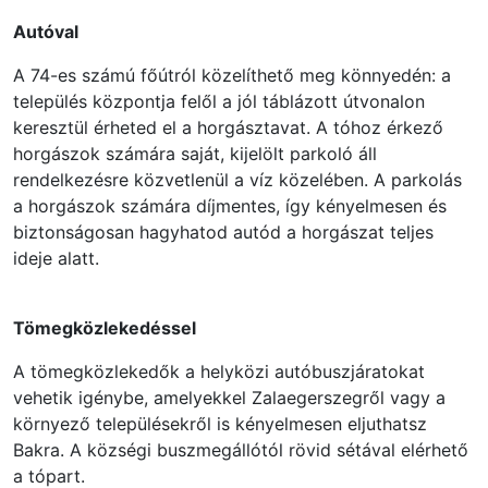
Autóval
A 74-es számú főútról közelíthető meg könnyedén: a
település központja felől a jól táblázott útvonalon
keresztül érheted el a horgásztavat. A tóhoz érkező
horgászok számára saját, kijelölt parkoló áll
rendelkezésre közvetlenül a víz közelében. A parkolás
a horgászok számára díjmentes, így kényelmesen és
biztonságosan hagyhatod autód a horgászat teljes
ideje alatt.
Tömegközlekedéssel
A tömegközlekedők a helyközi autóbuszjáratokat
vehetik igénybe, amelyekkel Zalaegerszegről vagy a
környező településekről is kényelmesen eljuthatsz
Bakra. A községi buszmegállótól rövid sétával elérhető
a tópart.