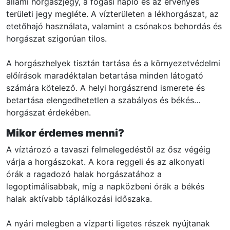
állami horgászjegy, a fogási napló és az érvényes
területi jegy megléte. A vízterületen a lékhorgászat, az
etetőhajó használata, valamint a csónakos behordás és
horgászat szigorúan tilos.
A horgászhelyek tisztán tartása és a környezetvédelmi
előírások maradéktalan betartása minden látogató
számára kötelező. A helyi horgászrend ismerete és
betartása elengedhetetlen a szabályos és békés
horgászat érdekében.
Mikor érdemes menni?
A víztározó a tavaszi felmelegedéstől az ősz végéig
várja a horgászokat. A kora reggeli és az alkonyati
órák a ragadozó halak horgászatához a
legoptimálisabbak, míg a napközbeni órák a békés
halak aktívabb táplálkozási időszaka.
A nyári melegben a vízparti ligetes részek nyújtanak