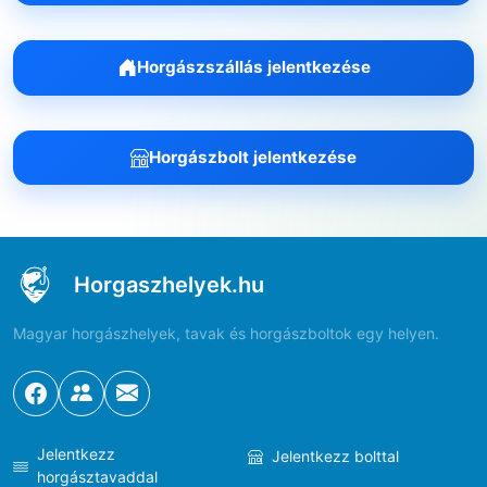
Horgászszállás jelentkezése
Horgászbolt jelentkezése
Horgaszhelyek.hu
Magyar horgászhelyek, tavak és horgászboltok egy helyen.
Jelentkezz
Jelentkezz bolttal
horgásztavaddal