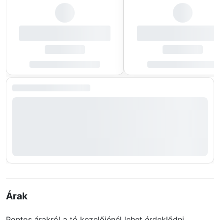
Árak
Pontos árakról a tó kezelőjénél lehet érdeklődni.